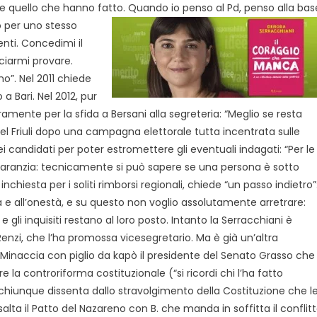
i e quello che hanno fatto.
Quando io penso al Pd, penso alla bas
o per uno stesso
nti. Concedimi il
sciarmi provare.
”. Nel 2011 chiede
a Bari. Nel 2012, pur
ramente per la sfida a Bersani alla segreteria: “Meglio se resta
el Friuli dopo una campagna elettorale tutta incentrata sulle
o dei candidati per poter estromettere gli eventuali indagati: “Per le
garanzia: tecnicamente si può sapere se una persona è sotto
nchiesta per i soliti rimborsi regionali, chiede “un passo indietro”
ità e all’onestà, e su questo non voglio assolutamente arretrare:
 gli inquisiti restano al loro posto. Intanto la Serracchiani è
enzi, che l’ha promossa vicesegretario. Ma è già
un’altra
 Minaccia con piglio da kapò il presidente del Senato Grasso che
 la controriforma costituzionale (“si ricordi chi l’ha fatto
chiunque dissenta dallo stravolgimento della Costituzione che le
alta il Patto del Nazareno con B. che manda in soffitta il conflit