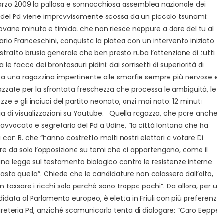
marzo 2009 la pallosa e sonnacchiosa assemblea nazionale dei
i del Pd viene improvvisamente scossa da un piccolo tsunami:
ovane minuta e timida, che non riesce neppure a dare del tu al
ario Franceschini, conquista la platea con un intervento iniziato
 distratto brusio generale che ben presto ruba l’attenzione di tutti
le facce dei brontosauri pidini: dai sorrisetti di superiorità di
 a una ragazzina impertinente alle smorfie sempre più nervose 
zzate per la sfrontata freschezza che processa le ambiguità, le
zze e gli inciuci del partito neonato, anzi mai nato: 12 minuti
ia di visualizzazioni su Youtube.
Quella ragazza, che pare anch
 avvocato e segretario del Pd a Udine, “la città lontana che ha
con B. che “hanno costretto molti nostri elettori a votare Di
are da solo l’opposizione su temi che ci appartengono, come il
 una legge sul testamento biologico contro le resistenze interne
ra, basta quella”. Chiede che le candidature non calassero dall’alto,
tassare i ricchi solo perché sono troppo pochi”. Da allora, per 
idata al Parlamento europeo, è eletta in Friuli con più preferen
egreteria Pd, anziché scomunicarlo tenta di dialogare: “Caro Bepp