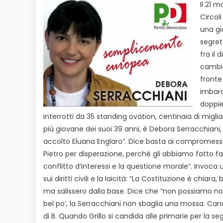
Il 21 
Circol
una gi
segret
fra il
cambia 
fronte
imbara
doppie
interrotti da 35 standing ovation, centinaia di miglia
più giovane dei suoi 39 anni, è Debora Serracchiani,
accolto Eluana Englaro”. Dice basta ai compromessi 
Pietro per disperazione, perché gli abbiamo fatto f
conflitto d’interessi e la questione morale”. Invoca
sui diritti civili e la laicità: “La Costituzione è chia
ma salissero dalla base. Dice che “non possiamo non 
bel po’, la Serracchiani non sbaglia una mossa. Cand
di B. Quando Grillo si candida alle primarie per la s