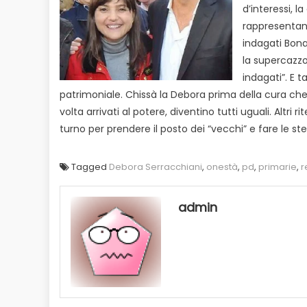
d’interessi, la
rappresentanti
indagati Bona
la supercazzo
indagati”. E ta
patrimoniale. Chissà la Debora prima della cura ch
volta arrivati al potere, diventino tutti uguali. Altr
turno per prendere il posto dei “vecchi” e fare le ste
Tagged
Debora Serracchiani
,
onestà
,
pd
,
primarie
,
r
admin