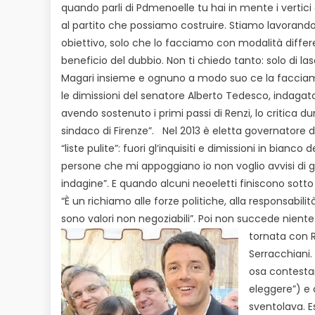
quando parli di Pdmenoelle tu hai in mente i vertic
al partito che possiamo costruire. Stiamo lavorand
obiettivo, solo che lo facciamo con modalità differe
beneficio del dubbio. Non ti chiedo tanto: solo di la
Magari insieme e ognuno a modo suo ce la facciamo
le dimissioni del senatore Alberto Tedesco, indagato 
avendo sostenuto i primi passi di Renzi, lo critica du
sindaco di Firenze”.
Nel 2013 è eletta governatore d
“liste pulite”: fuori gl’inquisiti e dimissioni in bianc
persone che mi appoggiano io non voglio avvisi di 
indagine”. E quando alcuni neoeletti finiscono sotto i
“È un richiamo alle forze politiche, alla responsabil
sono valori non negoziabili”. Poi non succede niente e
tornata con R
Serracchiani.
osa contestare
eleggere”) e 
sventolava. Es