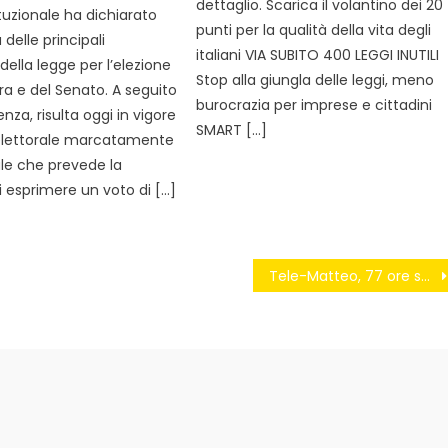
dettaglio. Scarica il volantino dei 20
tuzionale ha dichiarato
punti per la qualità della vita degli
à delle principali
italiani VIA SUBITO 400 LEGGI INUTILI 
 della legge per l’elezione
Stop alla giungla delle leggi, meno
a e del Senato. A seguito
burocrazia per imprese e cittadini
enza, risulta oggi in vigore
SMART […]
elettorale marcatamente
le che prevede la
di esprimere un voto di […]
Tele-Matteo, 77 ore sempre in video