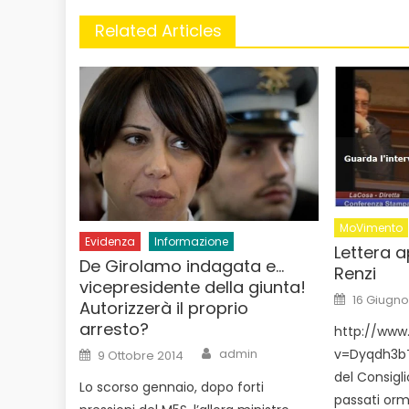
Related Articles
MoVimento
Evidenza
Informazione
Lettera 
De Girolamo indagata e…
Renzi
vicepresidente della giunta!
Posted
16 Giugno
Autorizzerà il proprio
on
arresto?
http://www
Author
Posted
v=Dyqdh3bTi
admin
9 Ottobre 2014
on
del Consigl
Lo scorso gennaio, dopo forti
passati orm