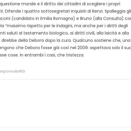
 questione morale e il diritto dei cittadini di scegliere i propri
. Difende i quattro sottosegretari inquisiti di Renzi. Spalleggia gli
ccini (candidato in Emilia Romagna) e Bruno (alla Consulta) co
la “massimo rispetto per le indagini, ma anche per i diritti degli
nti saluti al testamento biologico, ai diritti civili, alla laicità e alla
e direbbe della Debora dopo la cura. Qualcuno sostiene che, una
i ritengono che Debora fosse già così nel 2009: aspettava solo il su
sse cose. In entrambi i casi, che tristezza.
esponsabilità