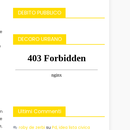
DEBITO PUBBLICO
 e
DECORO URBANO
e
e
Ultimi Commenti
un
ze
e,
roby de zerbi
su
Pd, idea lista civica