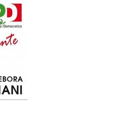
Evidenza
Informazione
News
Acque sempre agitate tra i
videnza
Informazione
democratici di Caposele
 al biologico italiano
l Nord. Il settore è a