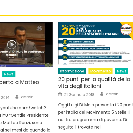
Informazione
MoVimento
News
News
20 punti per la qualità della
aperta a Matteo
vita degli italiani
Author
Posted
admin
21 Gennaio 2018
Author
admin
on
 2014
Oggi Luigi Di Maio presenta i 20 punt
.youtube.com/watch?
per l’Italia del MoVimento 5 Stelle: il
YU “Gentile Presidente
nostro programma di governo. Di
io Matteo Renzi, sono
seguito li trovate nel
ai sei mesi da quando la