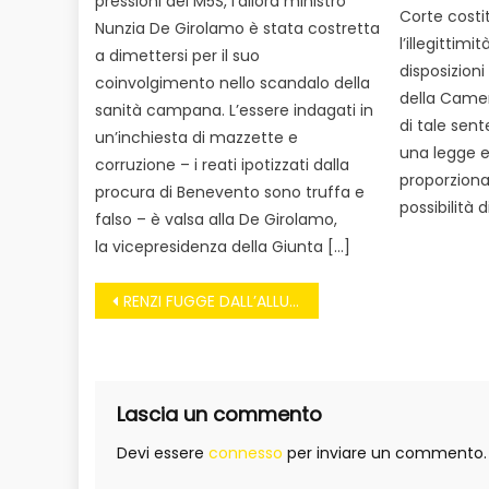
pressioni del M5S, l’allora ministro
Corte costi
Nunzia De Girolamo è stata costretta
l’illegittimit
a dimettersi per il suo
disposizioni
coinvolgimento nello scandalo della
della Camer
sanità campana. L’essere indagati in
di tale sent
un’inchiesta di mazzette e
una legge 
corruzione – i reati ipotizzati dalla
proporziona
procura di Benevento sono truffa e
possibilità 
falso – è valsa alla De Girolamo,
la vicepresidenza della Giunta […]
Navigazione
RENZI FUGGE DALL’ALLUVIONE E FA LO SHOW A 200 CHILOMETRI
articoli
Lascia un commento
Devi essere
connesso
per inviare un commento.