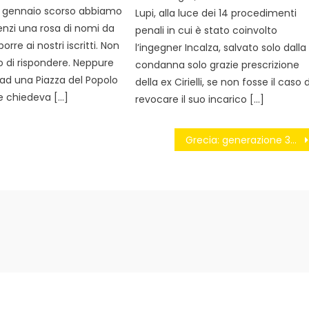
22 gennaio scorso abbiamo
Lupi, alla luce dei 14 procedimenti
enzi una rosa di nomi da
penali in cui è stato coinvolto
orre ai nostri iscritti. Non
l’ingegner Incalza, salvato solo dalla
o di rispondere. Neppure
condanna solo grazie prescrizione
 ad una Piazza del Popolo
della ex Cirielli, se non fosse il caso d
e chiedeva […]
revocare il suo incarico […]
Grecia: generazione 300 euro