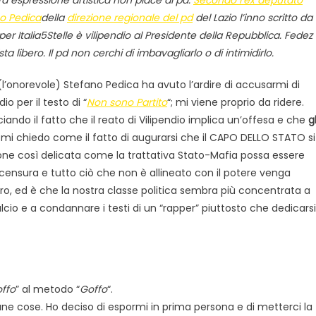
o Pedica
della
direzione regionale del pd
del Lazio l’inno scritto da
per Italia5Stelle è vilipendio al Presidente della Repubblica. Fedez
sta libero. Il pd non cerchi di imbavagliarlo o di intimidirlo.
(l’onorevole) Stefano Pedica ha avuto l’ardire di accusarmi di
dio per il testo di “
Non sono Partito
“; mi viene proprio da ridere.
ciando il fatto che il reato di Vilipendio implica un’offesa e che
gl
, mi chiedo come il fatto di augurarsi che il CAPO DELLO STATO si
e così delicata come la trattativa Stato-Mafia possa essere
 censura e tutto ciò che non è allineato con il potere venga
ro, ed è che la nostra classe politica sembra più concentrata a
lcio e a condannare i testi di un “rapper” piuttosto che dedicarsi
ffo
” al metodo “
Goffo
“.
une cose. Ho deciso di espormi in prima persona e di metterci la