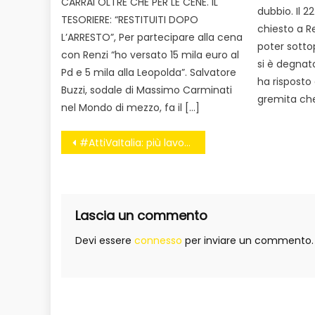
CARRAI OLTRE CHE PER LE CENE. IL
dubbio. Il 
TESORIERE: “RESTITUITI DOPO
chiesto a R
L’ARRESTO”, Per partecipare alla cena
poter sottop
con Renzi “ho versato 15 mila euro al
si è degnat
Pd e 5 mila alla Leopolda”. Salvatore
ha risposto
Buzzi, sodale di Massimo Carminati
gremita ch
nel Mondo di mezzo, fa il […]
Navigazione
#AttiVaItalia: più lavoro, più sostenibilità, la nostra Italia a 5 Stelle!
articoli
Lascia un commento
Devi essere
connesso
per inviare un commento.