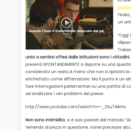
Stefan
Fedez 
un arti
“Oggi 
Vilipen
Tralas
unici a sentirsi offesi dalle istituzioni sono i cittadini
presenti SPONTANEAMENTE a deporre su una question
considerato un reato.A meno che non si ripristini la
etichettato come diffamatorio. Ma il punto è un alt
fare interrogazioni parlamentari su una partita di ca
ad analizzare i veri problemi del paese.
http://www.youtube.com/watch?v=-_ZSu7AikGo
Non sono intimidito
, si è solo passati dal metodo “
Bo
Venendo al pezzo in questione, vorrei precisare alc