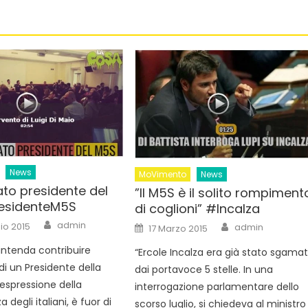
News
MoVimento
News
ato presidente del
”Il M5S è il solito rompiment
esidenteM5S
di coglioni” #Incalza
Author
Author
Posted
admin
io 2015
admin
17 Marzo 2015
on
 intenda contribuire
“Ercole Incalza era già stato sgama
 di un Presidente della
dai portavoce 5 stelle. In una
espressione della
interrogazione parlamentare dello
degli italiani, è fuor di
scorso luglio, si chiedeva al ministro