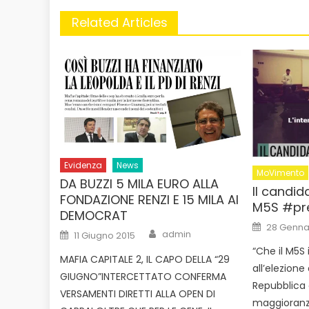
Related Articles
Evidenza
News
MoVimento
DA BUZZI 5 MILA EURO ALLA
Il candid
FONDAZIONE RENZI E 15 MILA AI
M5S #pr
DEMOCRAT
Posted
28 Genna
Author
Posted
on
admin
11 Giugno 2015
on
“Che il M5S
MAFIA CAPITALE 2, IL CAPO DELLA “29
all’elezione
GIUGNO”INTERCETTATO CONFERMA
Repubblica 
VERSAMENTI DIRETTI ALLA OPEN DI
maggioranza 