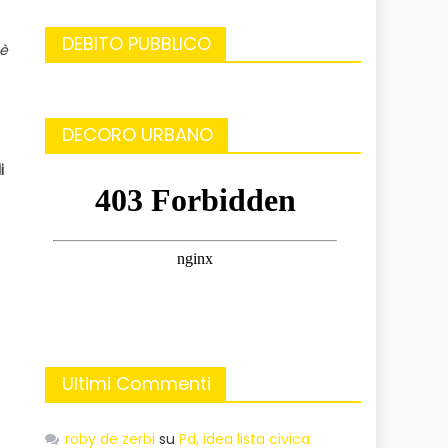
DEBITO PUBBLICO
 è
DECORO URBANO
i
Ultimi Commenti
roby de zerbi
su
Pd, idea lista civica