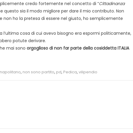
mplicemente credo fortemente nel concetto di “
Cittadinanza
e questo sia il modo migliore per dare il mio contributo. Non
o e non ho la pretesa di essere nel giusto, ho semplicemente
a l’ultima cosa di cui avevo bisogno era espormi politicamente,
bbero potute derivare.
 che mai sono
orgoglioso di non far parte della cosiddetta ITALIA
napolitano
,
non sono partito
,
pd
,
Pedica
,
vilipendio