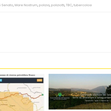
 Senato
,
Mare Nostrum
,
polizia
,
poliziotti
,
TBC
,
tubercolosi