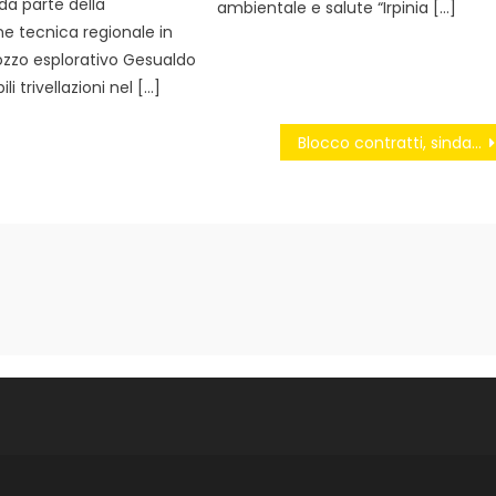
da parte della
ambientale e salute “Irpinia […]
 tecnica regionale in
ozzo esplorativo Gesualdo
ili trivellazioni nel […]
Blocco contratti, sindacati forze dell’ordine: “Pronti a sciopero”. Renzi: “No ricatti”