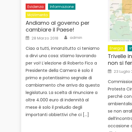
Evidenza
Informazione
MoVimento
Andiamo al governo per
cambiare il Paese!
Author
Posted
admin
28 Marzo 2018
on
Ciao a tutti, innanzitutto ci teniamo
Energia
I
Trivelle i
a dirvi una cosa: stiamo lavorando
non si f
per voi! L’elezione di Roberto Fico a
Posted
Presidente della Camera è solo il
23 Luglio
on
primo e potentissimo segnale di
Commissione
cambiamento che arriva da questa
Protesta Cir
legislatura. La scelta di rinunciare a
perché contr
oltre 4.000 euro di indennità al
ambientali
mese è solo il preludio degli
se non arrabb
importanti obbiettivi che ci […]
dell’incontr
occasione d