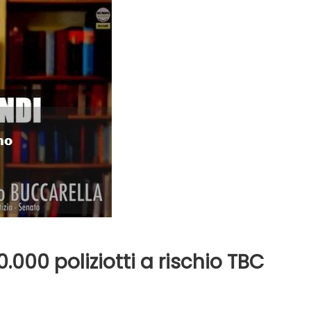
nformazione
News
Evidenza
Informazione
News
e agitate tra i
Sarà Pd-Arcobaleno? Avanzano
 di Caposele
liste per il paese delle sorgenti
.000 poliziotti a rischio TBC