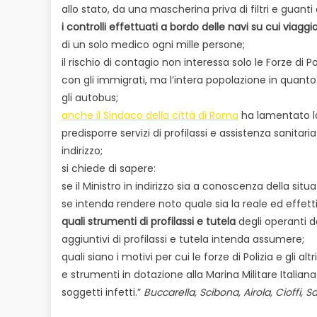
allo stato, da una mascherina priva di filtri e guan
i controlli effettuati a bordo delle navi su cui viaggi
di un solo medico ogni mille persone;
il rischio di contagio non interessa solo le Forze di
con gli immigrati, ma l’intera popolazione in quanto 
gli autobus;
anche il Sindaco della città di Roma
ha lamentato la
predisporre servizi di profilassi e assistenza sanitari
indirizzo;
si chiede di sapere:
se il Ministro in indirizzo sia a conoscenza della si
se intenda rendere noto quale sia la reale ed effet
quali strumenti di profilassi e tutela
degli operanti d
aggiuntivi di profilassi e tutela intenda assumere;
quali siano i motivi per cui le forze di Polizia e gli 
e strumenti in dotazione alla Marina Militare Italian
soggetti infetti.”
Buccarella, Scibona, Airola, Cioffi,