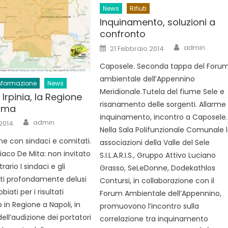
News
Rifiuti
Inquinamento, soluzioni a
confronto
Author
Posted
admin
21 Febbraio 2014
on
Caposele. Seconda tappa del Foru
ambientale dell’Appennino
nformazione
News
Meridionale.Tutela del fiume Sele e
n Irpinia, la Regione
risanamento delle sorgenti. Allarme
erma
inquinamento, incontro a Caposele.
Author
admin
 2014
Nella Sala Polifunzionale Comunale 
 con sindaci e comitati.
associazioni della Valle del Sele
iaco De Mita: non invitato
S.I.L.A.R.I.S., Gruppo Attivo Luciano
ario I sindaci e gli
Grasso, SeLeDonne, Dodekathlos
sti profondamente delusi
Contursi, in collaborazione con il
iati per i risultati
Forum Ambientale dell’Appennino,
o in Regione a Napoli, in
promuovono l’incontro sulla
ell’audizione dei portatori
correlazione tra inquinamento