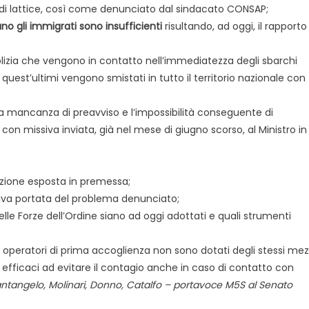
ti di lattice, così come denunciato dal sindacato CONSAP;
ano gli immigrati sono insufficienti
risultando, ad oggi, il rapporto
 Polizia che vengono in contatto nell’immediatezza degli sbarchi
quest’ultimi vengono smistati in tutto il territorio nazionale con
 mancanza di preavviso e l’impossibilità conseguente di
a con missiva inviata, già nel mese di giugno scorso, al Ministro in
tuazione esposta in premessa;
tiva portata del problema denunciato;
elle Forze dell’Ordine siano ad oggi adottati e quali strumenti
altri operatori di prima accoglienza non sono dotati degli stessi mez
a efficaci ad evitare il contagio anche in caso di contatto con
 Santangelo, Molinari, Donno, Catalfo – portavoce M5S al Senato