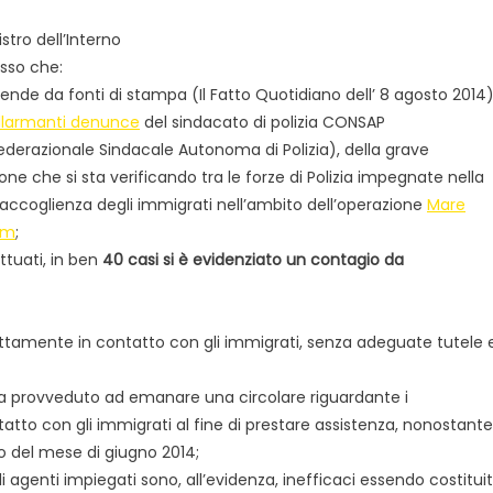
istro dell’Interno
sso che:
rende da fonti di stampa (Il Fatto Quotidiano dell’ 8 agosto 2014
llarmanti denunce
del sindacato di polizia CONSAP
derazionale Sindacale Autonoma di Polizia), della grave
ione che si sta verificando tra le forze di Polizia impegnate nella
accoglienza degli immigrati nell’ambito dell’operazione
Mare
um
;
tuati, in ben
40 casi si è evidenziato un contagio da
irettamente in contatto con gli immigrati, senza adeguate tutele 
no ha provveduto ad emanare una circolare riguardante i
tto con gli immigrati al fine di prestare assistenza, nonostante
zio del mese di giugno 2014;
li agenti impiegati sono, all’evidenza, inefficaci essendo costituiti