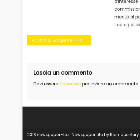
d’interesse 
commissione
merito al p
1 ed a possib
Navigazione
Città di Sorgente – La Regione decreta un finanziamento di 3 milioni per il “Borgo delle sorgenti”
articoli
Lascia un commento
Devi essere
connesso
per inviare un commento.
2018 newspaper-lite
|
Newspaper Lite by
themecentury
.