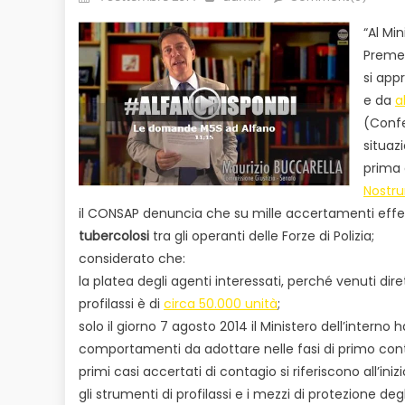
on
“Al Min
Preme
si app
e da
a
(Confe
situaz
prima 
Nostr
il CONSAP denuncia che su mille accertamenti effet
tubercolosi
tra gli operanti delle Forze di Polizia;
considerato che:
la platea degli agenti interessati, perché venuti d
profilassi è di
circa 50.000 unità
;
solo il giorno 7 agosto 2014 il Ministero dell’inter
comportamenti da adottare nelle fasi di primo conta
primi casi accertati di contagio si riferiscono all’ini
gli strumenti di profilassi e i mezzi di protezione deg