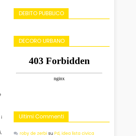
DEBITO PUBBLICO
)
DECORO URBANO
e
Ultimi Commenti
 i
,
roby de zerbi
su
Pd, idea lista civica