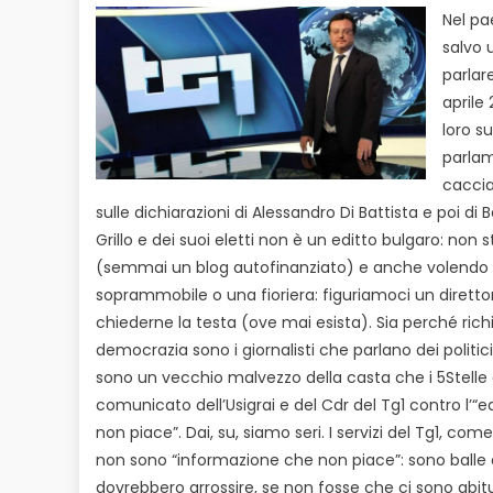
Nel pa
salvo 
parlar
aprile
loro s
parlam
cacciat
sulle dichiarazioni di Alessandro Di Battista e poi di 
Grillo e dei suoi eletti non è un editto bulgaro: n
(semmai un blog autofinanziato) e anche volendo in
soprammobile o una fioriera: figuriamoci un dirett
chiederne la testa (ove mai esista). Sia perché rich
democrazia sono i giornalisti che parlano dei politic
sono un vecchio malvezzo della casta che i 5Stelle d
comunicato dell’Usigrai e del Cdr del Tg1 contro l’“e
non piace”. Dai, su, siamo seri. I servizi del Tg1, come
non sono “informazione che non piace”: sono balle d
dovrebbero arrossire, se non fosse che ci sono abitu