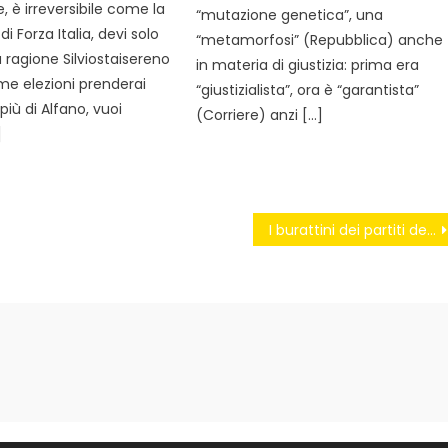
, è irreversibile come la
“mutazione genetica”, una
 Forza Italia, devi solo
“metamorfosi” (Repubblica) anche
 ragione Silviostaisereno
in materia di giustizia: prima era
ime elezioni prenderai
“giustizialista”, ora è “garantista”
ù di Alfano, vuoi
(Corriere) anzi […]
]
I burattini dei partiti della RAI