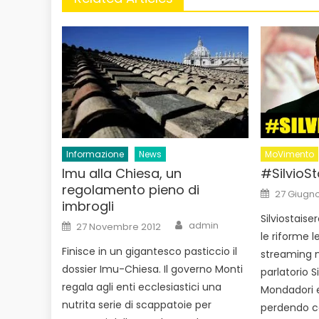
MoVimento
Informazione
News
#SilvioS
Imu alla Chiesa, un
regolamento pieno di
Posted
27 Giugn
on
imbrogli
Silviostaise
Author
Posted
admin
27 Novembre 2012
on
le riforme 
Finisce in un gigantesco pasticcio il
streaming ne
dossier Imu-Chiesa. Il governo Monti
parlatorio S
regala agli enti ecclesiastici una
Mondadori e
nutrita serie di scappatoie per
perdendo co