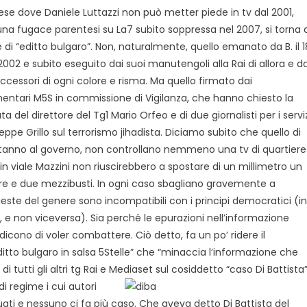
ese dove Daniele Luttazzi non può metter piede in tv dal 2001,
una fugace parentesi su La7 subito soppressa nel 2007, si torna 
e di “editto bulgaro”. Non, naturalmente, quello emanato da B. il 1
 2002 e subito eseguito dai suoi manutengoli alla Rai di allora e da
uccessori di ogni colore e risma. Ma quello firmato dai
entari M5S in commissione di Vigilanza, che hanno chiesto la
a del direttore del Tg1 Mario Orfeo e di due giornalisti per i servi
Beppe Grillo sul terrorismo jihadista. Diciamo subito che quello di
on stanno al governo, non controllano nemmeno una tv di quartiere
 viale Mazzini non riuscirebbero a spostare di un millimetro un
ore e due mezzibusti. In ogni caso sbagliano gravemente a
ieste del genere sono incompatibili con i principi democratici (in
i, e non viceversa). Sia perché le epurazioni nell’informazione
icono di voler combattere. Ciò detto, fa un po’ ridere il
ditto bulgaro in salsa 5Stelle” che “minaccia l’informazione che
 di tutti gli altri tg Rai e Mediaset sul cosiddetto “caso Di
Battista”
i regime i cui autori
ati e nessuno ci fa più caso. Che aveva detto Di Battista del