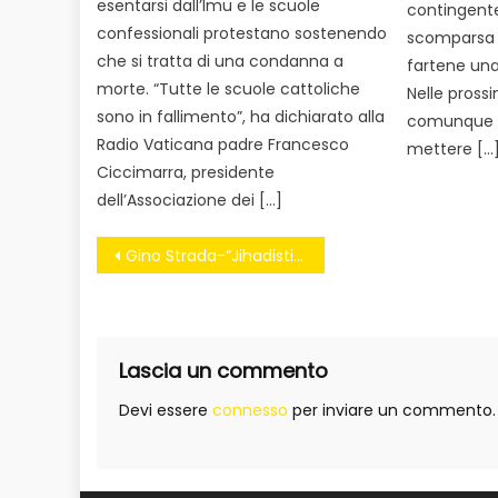
esentarsi dall’Imu e le scuole
contingente
confessionali protestano sostenendo
scomparsa di
che si tratta di una condanna a
fartene una
morte. “Tutte le scuole cattoliche
Nelle pross
sono in fallimento”, ha dichiarato alla
comunque pi
Radio Vaticana padre Francesco
mettere […
Ciccimarra, presidente
dell’Associazione dei […]
Navigazione
Gino Strada-“Jihadisti sanguinari, ma sono anche il prodotto della politica delle armi”
articoli
Lascia un commento
Devi essere
connesso
per inviare un commento.