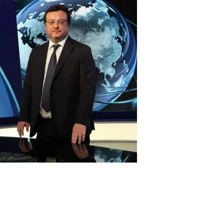
Evidenza
Informazione
News
Acque sempre agitate tra i
videnza
Informazione
democratici di Caposele
 al biologico italiano
l Nord. Il settore è a