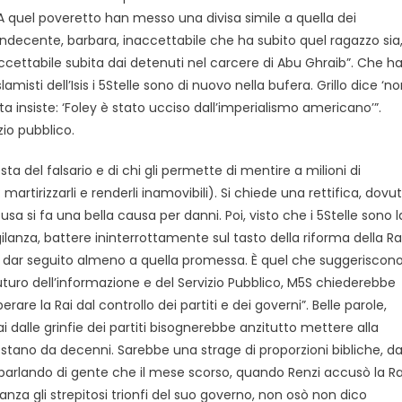
“A quel poveretto han messo una divisa simile a quella dei
indecente, barbara, inaccettabile che ha subito quel ragazzo sia
naccettabile subita dai detenuti nel carcere di Abu Ghraib”. Che h
amisti dell’Isis i 5Stelle sono di nuovo nella bufera. Grillo dice ‘n
ta insiste: ‘Foley è stato ucciso dall’imperialismo americano’”.
zio pubblico.
sta del falsario e di chi gli permette di mentire a milioni di
artirizzarli e renderli inamovibili). Si chiede una rettifica, dovu
usa si fa una bella causa per danni. Poi, visto che i 5Stelle sono l
lanza, battere ininterrottamente sul tasto della riforma della Rai
ni” a dar seguito almeno a quella promessa. È quel che suggeriscon
futuro dell’informazione e del Servizio Pubblico, M5S chiederebbe
rare la Rai dal controllo dei partiti e dei governi”. Belle parole,
ai dalle grinfie dei partiti bisognerebbe anzitutto mettere alla
infestano da decenni. Sarebbe una strage di proporzioni bibliche, d
o parlando di gente che il mese scorso, quando Renzi accusò la Ra
anza gli strepitosi trionfi del suo governo, non osò non dico