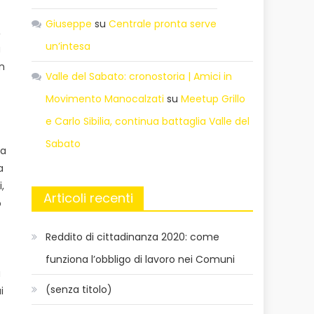
Giuseppe
su
Centrale pronta serve
,
un’intesa
a
on
Valle del Sabato: cronostoria | Amici in
Movimento Manocalzati
su
Meetup Grillo
e Carlo Sibilia, continua battaglia Valle del
Sabato
ta
a
,
Articoli recenti
o
Reddito di cittadinanza 2020: come
funziona l’obbligo di lavoro nei Comuni
a
(senza titolo)
i