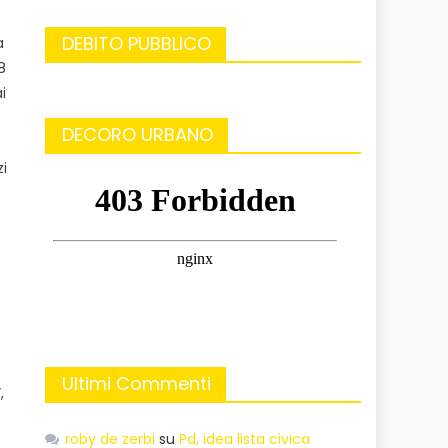
DEBITO PUBBLICO
a
8
i
DECORO URBANO
zi
Ultimi Commenti
,
roby de zerbi
su
Pd, idea lista civica