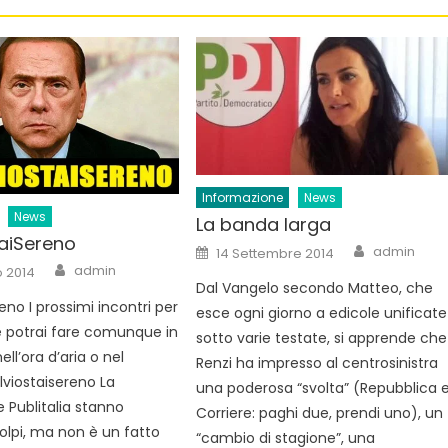
Informazione
News
News
La banda larga
taiSereno
Author
Posted
admin
14 Settembre 2014
on
Author
admin
o 2014
Dal Vangelo secondo Matteo, che
reno I prossimi incontri per
esce ogni giorno a edicole unificate
le potrai fare comunque in
sotto varie testate, si apprende che
ll’ora d’aria o nel
Renzi ha impresso al centrosinistra
ilviostaisereno La
una poderosa “svolta” (Repubblica 
 Publitalia stanno
Corriere: paghi due, prendi uno), un
lpi, ma non è un fatto
“cambio di stagione”, una