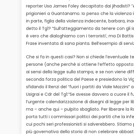
reporter Usa James Foley decapitato dai jihadisti? 
prigionieri a Guantanamo. Io penso che la violenza 
in parte, figlia della violenza indecente, barbara, i
detto il Tg1? “Sull’atteggiamento da tenere con gli isl
è vero che dialoghiamo con i terroristi’, ma Di Battis
Frase inventata di sana pianta. Bell’esempio di servi
Che si fa in questi casi? Non si chiede l’eventuale te
persone (anche perché si ottiene l’effetto opposto: m
ai sensi della legge sulla stampa, e se non viene diff
seconda forza politica del Paese e presiedono la Vigi
sfidando il Renzi del “fuori i partiti da Viale Mazzi
Usigrai e Cdr del Tg1:“Se avesse davvero a cuore il 
l’urgente calendarizzazione di disegni di legge per libe
ma – anche qui – pulpito sbagliato. Per liberare la R
porta tutti i commissari politici dei partiti che la 
cui pochi seri professionisti si salverebbero. Stiam
più governativa della storia di non celebrare abbast