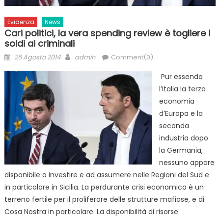
Evidenza
News
Cari politici, la vera spending review è togliere i
soldi ai criminali
Posted
Author
26 Agosto 2014
admin
Comment(0)
on
Pur essendo
l’Italia la terza
economia
d’Europa e la
seconda
industria dopo
la Germania,
nessuno appare
disponibile a investire e ad assumere nelle Regioni del Sud e
in particolare in Sicilia. La perdurante crisi economica è un
terreno fertile per il proliferare delle strutture mafiose, e di
Cosa Nostra in particolare. La disponibilità di risorse