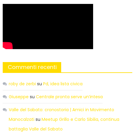
Commenti recenti
roby de zerbi
su
Pd, idea lista civica
Giuseppe
su
Centrale pronta serve un’intesa
Valle del Sabato: cronostoria | Amici in Movimento
Manocalzati
su
Meetup Grillo e Carlo Sibilia, continua
battaglia Valle del Sabato