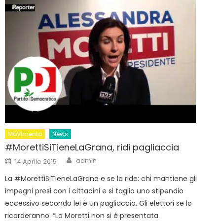
MoVimento
News
#MorettiSiTieneLaGrana, ridi pagliaccia
Author
Posted
admin
14 Aprile 2015
on
La #MorettiSiTieneLaGrana e se la ride: chi mantiene gli
impegni presi con i cittadini e si taglia uno stipendio
eccessivo secondo lei è un pagliaccio. Gli elettori se lo
ricorderanno. “La Moretti non si è presentata.