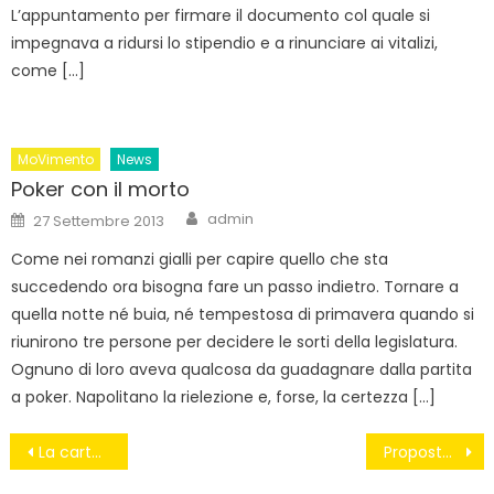
L’appuntamento per firmare il documento col quale si
impegnava a ridursi lo stipendio e a rinunciare ai vitalizi,
come […]
MoVimento
News
Poker con il morto
Author
Posted
admin
27 Settembre 2013
on
Come nei romanzi gialli per capire quello che sta
succedendo ora bisogna fare un passo indietro. Tornare a
quella notte né buia, né tempestosa di primavera quando si
riunirono tre persone per decidere le sorti della legislatura.
Ognuno di loro aveva qualcosa da guadagnare dalla partita
a poker. Napolitano la rielezione e, forse, la certezza […]
Navigazione
La carta stampata contro la diffusione della cultura
Proposte5Stelle: Richiesta di adozione del “BILANCIO PARTECIPATIVO”