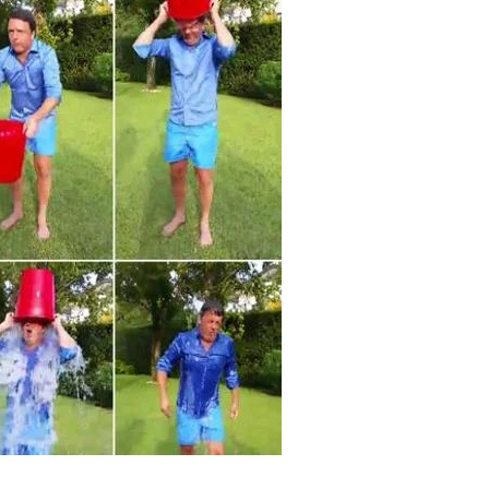
Evidenza
Informazione
News
Acque sempre agitate tra i
videnza
Informazione
democratici di Caposele
 al biologico italiano
l Nord. Il settore è a