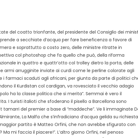
state del coatto trionfante, del presidente del Consiglio dei minist
 prende a secchiate d’acqua per fare beneficenza a favore di
mera e soprattutto a costo zero, delle ministre ritratte in
pettiva col photoshop che fa quello che può, della riforma
zionale in quattro e quattr’otto col trolley dietro la porta, delle
e armi arrugginite inviate ai curdi come le perline colorate agli
e i farmaci scaduti agli africani, per giunta da parte di politici ch
dono il Kurdistan col cardigan, va rovesciato il vecchio adagio
polo ha la classe politica che si merita”. Semmai è vero il
a. I turisti italioti che sfoderano il pisello a Barcellona sono
eet tamarri del premier a base di “maddeche”. Ve li immaginate D
, Almirante, La Malfa che s’infradiciano d’acqua gelida su richiesta
el maggior partito è Matteo Orfini, che non avrebbe sfigurato con
 Ma mi faccia il piacere!”. L’altro giorno Orfini, nel penoso