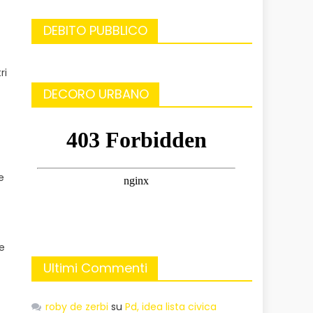
DEBITO PUBBLICO
ri
DECORO URBANO
e
e
Ultimi Commenti
roby de zerbi
su
Pd, idea lista civica