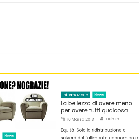
Informazione
News
La bellezza di avere meno
per avere tutti qualcosa
Author
Posted
admin
16 Marzo 2013
on
Equità-Solo la ridistribuzione ci
News
salverà dal fallimento economico e