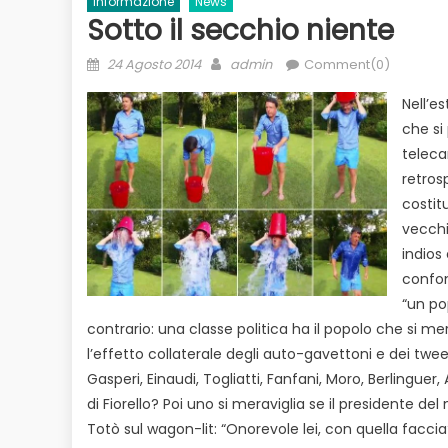
Informazione
News
Sotto il secchio niente
Posted
Author
24 Agosto 2014
admin
Comment(0)
on
Nell’e
che si
teleca
retros
costitu
vecchi
indios 
confon
“un po
contrario: una classe politica ha il popolo che si merit
l’effetto collaterale degli auto-gavettoni e dei tw
Gasperi, Einaudi, Togliatti, Fanfani, Moro, Berlinguer
di Fiorello? Poi uno si meraviglia se il presidente d
Totò sul wagon-lit: “Onorevole lei, con quella faccia?