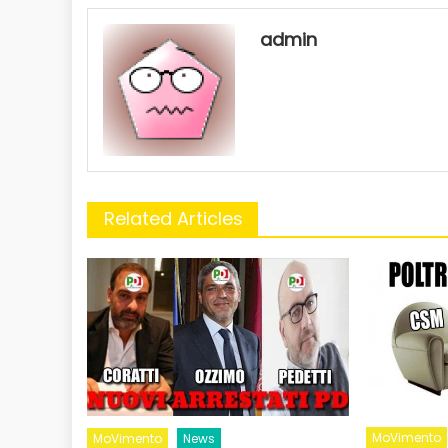
admin
Related Articles
MoVimento
MoVimento
News