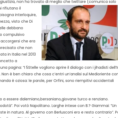
 giustizia, non ha trovato di meglio che twittare (comunica solo
i rifiutano il
 bisogna interloquire,
ezza, visto che Di
telle debbano
tro compulsivo
oi accorgersi che era
 precisato che non
ta in Italia nel 2013
 concetto a
agina: “I 5Stelle vogliono aprire il dialogo con i jihadisti dell’I
”. Non è ben chiaro che cosa c’entri un’analisi sul Medioriente co
manda è oziosa: le parole, per Orfini, sono riempitivi accidentali
scito a essere dalemiano,bersaniano,giovane turco e renziano.
o Rodotà”. Poi votò Napolitano. Larghe intese con B.? Giammai: “Un
ste in natura. Al governo con Berlusconi ero e resto contrario”. P