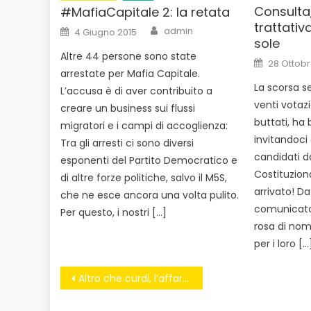
Consulta,
#MafiaCapitale 2: la retata
trattativa
Author
Posted
admin
4 Giugno 2015
on
sole
Altre 44 persone sono state
Posted
28 Ottobr
on
arrestate per Mafia Capitale.
La scorsa s
L’accusa è di aver contribuito a
venti votazio
creare un business sui flussi
buttati, ha 
migratori e i campi di accoglienza:
invitandoci
Tra gli arresti ci sono diversi
candidati d
esponenti del Partito Democratico e
Costituzion
di altre forze politiche, salvo il M5S,
arrivato! D
che ne esce ancora una volta pulito.
comunicato
Per questo, i nostri […]
rosa di nomi
per i loro […
Navigazione
Altro che curdi, l’affare sono le armi
articoli