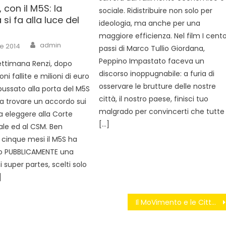
 con il M5S: la
sociale. Ridistribuire non solo per
 si fa alla luce del
ideologia, ma anche per una
maggiore efficienza. Nel film I cent
Author
admin
e 2014
passi di Marco Tullio Giordana,
Peppino Impastato faceva un
ettimana Renzi, dopo
discorso inoppugnabile: a furia di
ni fallite e milioni di euro
osservare le brutture delle nostre
bussato alla porta del M5S
città, il nostro paese, finisci tuo
 a trovare un accordo sui
malgrado per convincerti che tutte
a eleggere alla Corte
[…]
ale ed al CSM. Ben
a cinque mesi il M5S ha
 PUBBLICAMENTE una
 super partes, scelti solo
]
Il MoVimento e le Città metropolitane