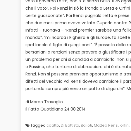
votò il governo Letta, con B. e senza Grillo. Il 26 ag
che il voto”. Poi Renzi iniziò la fronda a Letta e Orf
certe guasconate”. Poi Renzi pugnalò Letta e prese i
che due mesi prima aveva votato Cuperlo contro Renzi
Infatti – tuonava – “Renzi premier sarebbe una follia
mondo”, “mi ricorda i Righeira e gli Europe, fa scelt
spettacolo è figlia di quegli anni”. “È passato dalla r
bersaniani a renziani senza provare a giustificare i
un problema per chi si candida a cambiarlo: non si pu
e Fassino, che tentano di abbracciare chi è ritenuto 
Renzi. Non si possono premiare opportunismo e trasfo
difetti del vecchio Pd. Renzi doveva cambiare il part
portando sempre più verso un patto di oligarchi”. Ma
di Marco Travaglio
Il Fatto Quotidiano 24.08.2014
Tagged
coatto
,
Di Battista
,
italioti
,
Matteo Renzi
,
orfini