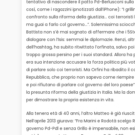
tentativo di nascondere il patto Pd-Berlusconi sulla
così,
come i ragazzini ipnotizzati dall’iPhone): “I grillin
confronto sulla riforma della giustizia… coi terroristi
ma guai a farlo col governo…”. Solennissima sciocch
Battista non s’è mai sognato di affermare che i 5S
dialogare con l’Isis: semmai le diplomazie. Renzi, al
dell’hashtag, ha subito ritwittato l’orfinata, salvo p
troppo grossa persino per i suoi standard. Allora ha
era sua intenzione accusare la forza politica più vota
di parlare solo coi terroristi. Ma Orfini ha ribadito il
Repubblica, che proprio non sapeva come riempire una p
e poi rifiutano di parlare col governo del loro paese
la presunta riforma della giustizia in Italia. Ma la do
per dimostrare la propria esistenza in vita.
Alla tenera età di 40 anni, l’altro Matteo è già riu
Nell’aprile 2013 giurava: “Fra Marini e Rodotà scelg
governo Pd-Pdl e senza Grillo è impensabile, non esi