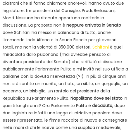
cialtroni che si fanno chiamare onorevoli, hanno avuto due
legislature, tre presidenti del Consiglio, Prodi, Berlusconi,
Monti. Nessuno ha ritenuto opportuno metterla in
discussione. La proposta non è
neppure arrivata in Senato
dove Schifani ha messo in calendario di tutto, anche
l’immondo Lodo Alfano e lo Scudo Fiscale per gli evasori
totali, ma non la volontà di 350.000 elettori.
Schifani
è quel
miracolato dallo psiconano (mai avrebbe pensato di
diventare presidente del Senato) che si rifiutò di discutere
pubblicamente Parlamento Pulito e mi invitò nel suo ufficio a
parlarne con la dovuta riservatezza (?!). In più di cinque anni
non si è sentito un monito, un fiato, un sibilo, un gorgoglio, un
accenno, un bisbiglio, un rantolo del presidente della
Repubblica su Parlamento Pulito.
Napolitano dove sei stato
in
questi lunghi anni? Ora Parlamento Pulito è
decaduto
, dopo
due legislature infatti una legge di iniziativa popolare deve
essere ripresentata, le firme raccolte di nuovo e consegnate
nelle mani di chi le riceve come una supplica medioevale,