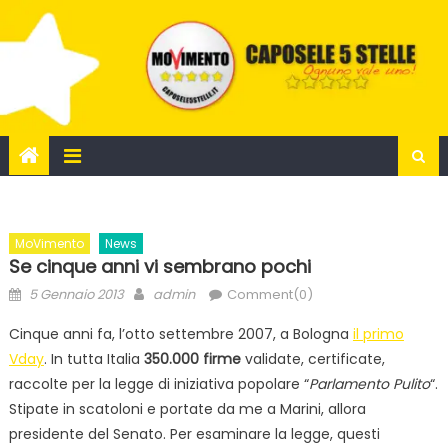
Skip
to
content
MoVimento
News
Se cinque anni vi sembrano pochi
Posted
Author
5 Gennaio 2013
admin
Comment(0)
on
Cinque anni fa, l’otto settembre 2007, a Bologna
il primo
Vday
. In tutta Italia
350.000 firme
validate, certificate,
raccolte per la legge di iniziativa popolare “
Parlamento Pulito
“.
Stipate in scatoloni e portate da me a Marini, allora
presidente del Senato. Per esaminare la legge, questi