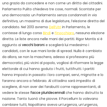
una grazia da concedere e non come un diritto dei cittadini.
Parlamento Pulito chiedeva tre cose, normali. Scontate per
una democrazia: un Parlamento senza condannati in via
definitiva, un massimo di due legislature, l’elezione diretta del
candidato. Nel 2013 avremo
Dell’Utri
in Parlamento, le
contesse di lungo corso
Bindi
e
Finocchiaro
, nessuna elezione
diretta. Le liste ancora nelle mani dei partiti. Rigor Montis si è
aggiunto ai
vecchi baron
i e sceglierà lui medesimo i
candidati, con le sue mani lorde di spread. Nulla è cambiato
da allora, se non la maschera, adesso si professano più
democratici, più vicini al popolo, vogliosi di riformare la legge
elettorale di cui hanno goduto i frutti, tuttifrutti. I partiti
hanno imposto in passato i loro compari, servi, mignotte e lo
faranno ancora a febbraio. Al cittadino sarà impedito di
scegliere, di non aver dei farabutti come rappresentanti, di
vedere le stesse
facce pluridecennali
che hanno distrutto la
nazione. Tanto tuonò che piovve. Il Porcellum lo volevano
cambiare tutti, Napolitano aveva un’urgenza, un’urgenza,