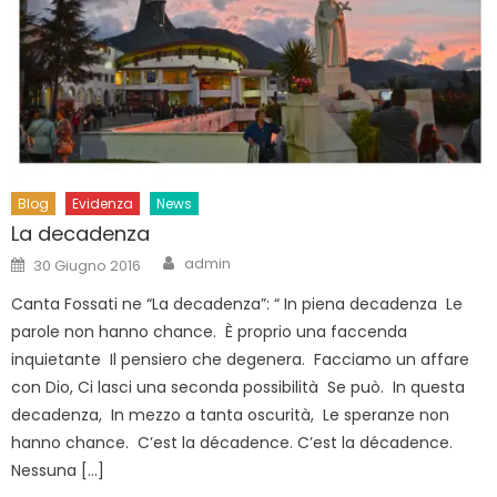
Blog
Evidenza
News
La decadenza
Author
Posted
admin
30 Giugno 2016
on
Canta Fossati ne “La decadenza”: “ In piena decadenza Le
parole non hanno chance. È proprio una faccenda
inquietante Il pensiero che degenera. Facciamo un affare
con Dio, Ci lasci una seconda possibilità Se può. In questa
decadenza, In mezzo a tanta oscurità, Le speranze non
hanno chance. C’est la décadence. C’est la décadence.
Nessuna […]