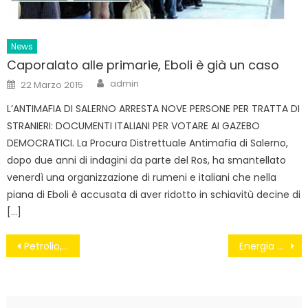
News
Caporalato alle primarie, Eboli è già un caso
Author
Posted
admin
22 Marzo 2015
on
L’ANTIMAFIA DI SALERNO ARRESTA NOVE PERSONE PER TRATTA DI
STRANIERI: DOCUMENTI ITALIANI PER VOTARE AI GAZEBO
DEMOCRATICI. La Procura Distrettuale Antimafia di Salerno,
dopo due anni di indagini da parte del Ros, ha smantellato
venerdì una organizzazione di rumeni e italiani che nella
piana di Eboli è accusata di aver ridotto in schiavitù decine di
[…]
Navigazione
Petrolio, rischi troppo alti per l’ambiente
Energia eolica, quel business che l’Irpinia non sa sfruttare
articoli