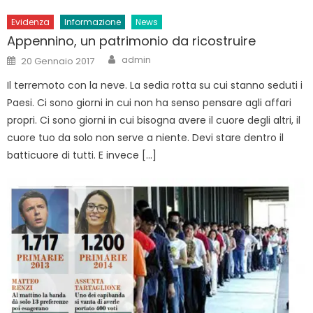
Evidenza
Informazione
News
Appennino, un patrimonio da ricostruire
Author
Posted
admin
20 Gennaio 2017
on
Il terremoto con la neve. La sedia rotta su cui stanno seduti i
Paesi. Ci sono giorni in cui non ha senso pensare agli affari
propri. Ci sono giorni in cui bisogna avere il cuore degli altri, il
cuore tuo da solo non serve a niente. Devi stare dentro il
batticuore di tutti. E invece […]