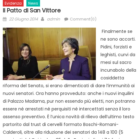
Evidenza
News
Il Patto di San Vittore
Posted
Author
22 Giugno 2014
admin
Comment(0)
on
Finalmente se
ne sono accorti.
Pidini, forzisti e
leghisti, curvi da
mesi sul sacro
incunabolo della
cosiddetta
riforma del Senato, si erano dimenticati di dare l’immunità ai
nuovi senatori. Ora hanno provveduto: anche i nuovi inquilini
di Palazzo Madama, pur non essendo più eletti, non potranno
essere né arrestati né perquisiti né intercettati senza il loro
assenso preventivo. È l’unica novità di rilievo dell’ultimo testo
partorito dal trust di cervelli formato Boschi-Romani-
Calderoli, oltre alla riduzione dei senatori da 148 a 100 (5