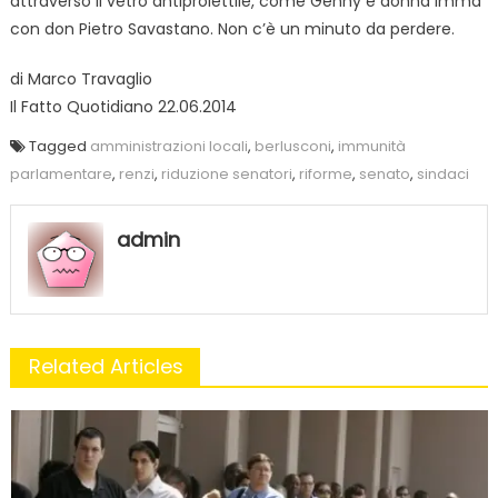
attraverso il vetro antiproiettile, come Genny e donna Imma
con don Pietro Savastano. Non c’è un minuto da perdere.
di Marco Travaglio
Il Fatto Quotidiano 22.06.2014
Tagged
amministrazioni locali
,
berlusconi
,
immunità
parlamentare
,
renzi
,
riduzione senatori
,
riforme
,
senato
,
sindaci
admin
Related Articles