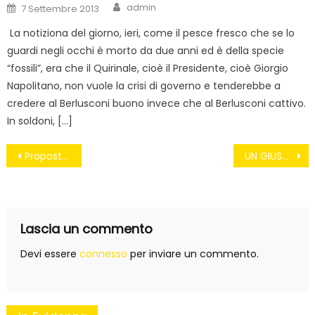
Author
Posted
admin
7 Settembre 2013
on
La notiziona del giorno, ieri, come il pesce fresco che se lo
guardi negli occhi è morto da due anni ed è della specie
“fossili”, era che il Quirinale, cioè il Presidente, cioè Giorgio
Napolitano, non vuole la crisi di governo e tenderebbe a
credere al Berlusconi buono invece che al Berlusconi cattivo.
In soldoni, […]
Navigazione
Proposte5Stelle – Istituzione di “Orti Sociali Urbani”
UN GIUSTIZIERE DI NOME RUIZ
articoli
Lascia un commento
Devi essere
connesso
per inviare un commento.