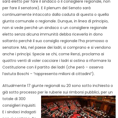
sarà eletto per fare il sindaco o il consigliere regionale, non
per fare il senatore). E il plenum del Senato sarà
continuamente intaccato dalla caduta di questa o quella
giunta comunale o regionale. Dunque, in linea di principio,
non si vede perché un sindaco o un consigliere regionale
eletto senza alcuna immunità debba riceverla in dono
soltanto perchè il suo consiglio regionale l’ha promosso a
senatore. Ma, nel paese dei ladri, si comprano e si vendono
anche i princìpi. Specie se chi, come Renzi, proclama ai
quattro venti di voler cacciare i ladri si ostina a riformare la
Costituzione con il partito dei ladri (che però – osserva
l’astuta Boschi – “rappresenta milioni di cittadini”).
Attualmente 17 giunte regionali su 20 sono sotto inchiesta o
già sotto processo per le ruberie sui
rimborsi pubblici, per un
totale di 300
consiglieri inquisiti.
E i sindaci indagati