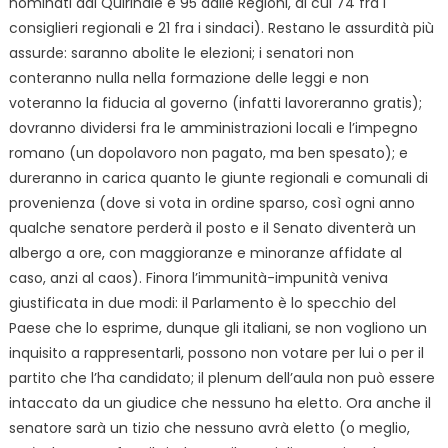
nominati dal Quirinale e 95 dalle Regioni, di cui 74 fra i
consiglieri regionali e 21 fra i sindaci). Restano le assurdità più
assurde: saranno abolite le elezioni; i senatori non
conteranno nulla nella formazione delle leggi e non
voteranno la fiducia al governo (infatti lavoreranno gratis);
dovranno dividersi fra le amministrazioni locali e l’impegno
romano (un dopolavoro non pagato, ma ben spesato); e
dureranno in carica quanto le giunte regionali e comunali di
provenienza (dove si vota in ordine sparso, così ogni anno
qualche senatore perderà il posto e il Senato diventerà un
albergo a ore, con maggioranze e minoranze affidate al
caso, anzi al caos). Finora l’immunità-impunità veniva
giustificata in due modi: il Parlamento è lo specchio del
Paese che lo esprime, dunque gli italiani, se non vogliono un
inquisito a rappresentarli, possono non votare per lui o per il
partito che l’ha candidato; il plenum dell’aula non può essere
intaccato da un giudice che nessuno ha eletto. Ora anche il
senatore sarà un tizio che nessuno avrà eletto (o meglio,