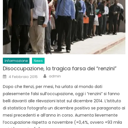
Informazione
News
Disoccupazione, la tragica farsa dei “renzini”
Author
Posted
admin
4 Febbraio 2015
on
Dopo che Renzi, per mesi, ha urlato al mondo dati
palesemente falsi sull’occupazione, oggi i “renzini” si fanno
belli davanti alle rilevazioni Istat sul dicembre 2014. L’Istituto
di statistica fotografa un dicembre positivo se paragonato ai
mesi precedenti e all’anno in corso. Aumenta lievemente
l’occupazione rispetto a novembre (+0,4%, ovvero +93 mila