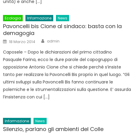
unità) e anche […]
Ecologia
Informazione
News
Pavoncelli bis Cione al sindaco: basta con la
demagogia
Author
Posted
admin
18 Marzo 2014
on
Caposele – Dopo le dichiarazioni del primo cittadino
Pasquale Farina, ecco le dure parole del capogruppo di
opposizione Antonio Cione che si chiede perché s’insiste
tanto per realizzare la Pavoncelli Bis proprio in quel luogo. “Gli
ultimi sviluppi sulla Pavoncelli Bis fanno continuare le
polemiche e le strumentalizzazioni sulla questione. E’ assurda
l’insistenza con cui […]
Informazione
News
Silenzio, parlano gli ambienti del Colle