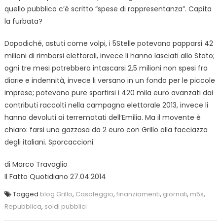
quello pubblico c’è scritto “spese di rappresentanza”. Capita
la furbata?
Dopodiché, astuti come volpi, i 5Stelle potevano papparsi 42
milioni di rimborsi elettorali, invece li hanno lasciati allo Stato;
ogni tre mesi potrebbero intascarsi 2,5 milioni non spesi fra
diarie e indennità, invece li versano in un fondo per le piccole
imprese; potevano pure spartirsi i 420 mila euro avanzati dai
contributi raccolti nella campagna elettorale 2013, invece li
hanno devoluti ai terremotati dell’Emilia. Ma il movente è
chiaro: farsi una gazzosa da 2 euro con Grillo alla facciazza
degli italiani. Sporcaccioni.
di Marco Travaglio
Il Fatto Quotidiano 27.04.2014
Tagged
blog Grillo
,
Casaleggio
,
finanziamenti
,
giornali
,
m5s
,
Repubblica
,
soldi pubblici