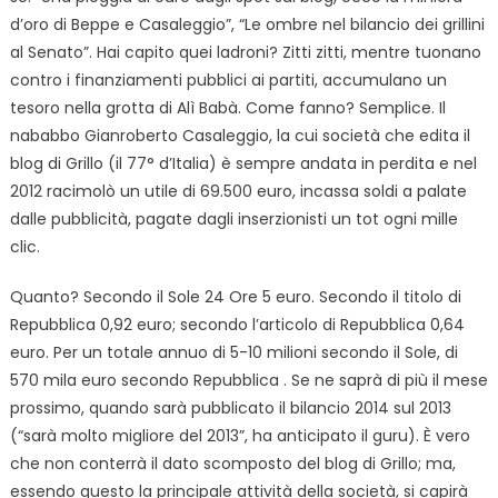
d’oro di Beppe e Casaleggio”, “Le ombre nel bilancio dei grillini
al Senato”. Hai capito quei ladroni? Zitti zitti, mentre tuonano
contro i finanziamenti pubblici ai partiti, accumulano un
tesoro nella grotta di Alì Babà. Come fanno? Semplice. Il
nababbo Gianroberto Casaleggio, la cui società che edita il
blog di Grillo (il 77° d’Italia) è sempre andata in perdita e nel
2012 racimolò un utile di 69.500 euro, incassa soldi a palate
dalle pubblicità, pagate dagli inserzionisti un tot ogni mille
clic.
Quanto? Secondo il Sole 24 Ore 5 euro. Secondo il titolo di
Repubblica 0,92 euro; secondo l’articolo di Repubblica 0,64
euro. Per un totale annuo di 5-10 milioni secondo il Sole, di
570 mila euro secondo Repubblica . Se ne saprà di più il mese
prossimo, quando sarà pubblicato il bilancio 2014 sul 2013
(“sarà molto migliore del 2013”, ha anticipato il guru). È vero
che non conterrà il dato scomposto del blog di Grillo; ma,
essendo questo la principale attività della società, si capirà