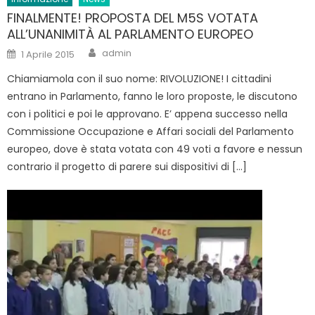
FINALMENTE! PROPOSTA DEL M5S VOTATA
ALL’UNANIMITÀ AL PARLAMENTO EUROPEO
Author
Posted
admin
1 Aprile 2015
on
Chiamiamola con il suo nome: RIVOLUZIONE! I cittadini
entrano in Parlamento, fanno le loro proposte, le discutono
con i politici e poi le approvano. E’ appena successo nella
Commissione Occupazione e Affari sociali del Parlamento
europeo, dove è stata votata con 49 voti a favore e nessun
contrario il progetto di parere sui dispositivi di […]