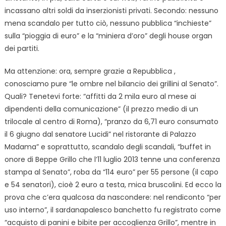
incassano altri soldi da inserzionisti privati. Secondo: nessuno
mena scandalo per tutto ciò, nessuno pubblica “inchieste”
sulla “pioggia di euro” e la “miniera d’oro” degli house organ
dei partiti.
Ma attenzione: ora, sempre grazie a Repubblica ,
conosciamo pure “le ombre nel bilancio dei grillini al Senato”.
Quali? Tenetevi forte: “affitti da 2 mila euro al mese ai
dipendenti della comunicazione” (il prezzo medio di un
trilocale al centro di Roma), “pranzo da 6,71 euro consumato
il 6 giugno dal senatore Lucidi” nel ristorante di Palazzo
Madama” e soprattutto, scandalo degli scandali, “buffet in
onore di Beppe Grillo che l’11 luglio 2013 tenne una conferenza
stampa al Senato”, roba da “114 euro” per 55 persone (il capo
e 54 senatori), cioè 2 euro a testa, mica bruscolini. Ed ecco la
prova che c’era qualcosa da nascondere: nel rendiconto “per
uso interno”, il sardanapalesco banchetto fu registrato come
“acquisto di panini e bibite per accoglienza Grillo”, mentre in