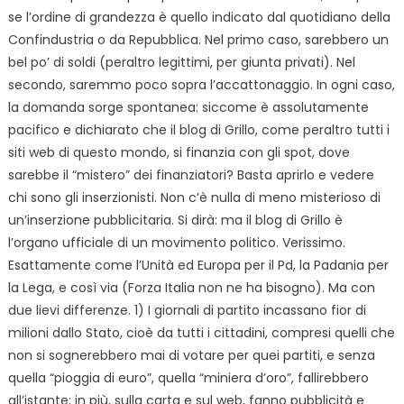
se l’ordine di grandezza è quello indicato dal quotidiano della
Confindustria o da Repubblica. Nel primo caso, sarebbero un
bel po’ di soldi (peraltro legittimi, per giunta privati). Nel
secondo, saremmo poco sopra l’accattonaggio. In ogni caso,
la domanda sorge spontanea: siccome è assolutamente
pacifico e dichiarato che il blog di Grillo, come peraltro tutti i
siti web di questo mondo, si finanzia con gli spot, dove
sarebbe il “mistero” dei finanziatori? Basta aprirlo e vedere
chi sono gli inserzionisti. Non c’è nulla di meno misterioso di
un’inserzione pubblicitaria. Si dirà: ma il blog di Grillo è
l’organo ufficiale di un movimento politico. Verissimo.
Esattamente come l’Unità ed Europa per il Pd, la Padania per
la Lega, e così via (Forza Italia non ne ha bisogno). Ma con
due lievi differenze. 1) I giornali di partito incassano fior di
milioni dallo Stato, cioè da tutti i cittadini, compresi quelli che
non si sognerebbero mai di votare per quei partiti, e senza
quella “pioggia di euro”, quella “miniera d’oro”, fallirebbero
all’istante; in più, sulla carta e sul web, fanno pubblicità e