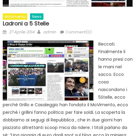
MoVimento
News
Ladroni a 5 Stelle
Posted
Author
27 Aprile 2014
admin
Comment(0)
on
Beccati.
Finalmente li
hanno presi con
le mani nel
sacco. Ecco
cosa
nascondono i
5Stelle, ecco
perché Grillo e Casaleggio han fondato il MoVimento, ecco
perché i grillini fanno politica: per fare soldi. La scoperta la
dobbiamo ai segugi di Repubblica , che in due giorni han
piazzato altrettanti scoop mica da ridere. I titoli parlano da
sé: “Una pioggia di euro dagli spot sul blog, ecco la miniera