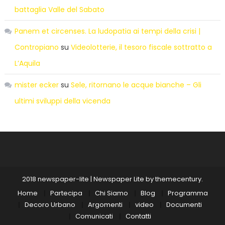
battaglia Valle del Sabato
Panem et circenses. La ludopatia ai tempi della crisi |
Contropiano
su
Videolotterie, il tesoro fiscale sottratto a
L’Aquila
mister ecker
su
Sele, ritornano le acque bianche – Gli
ultimi sviluppi della vicenda
2018 newspaper-lite
|
Newspaper Lite by
themecentury
.
Home
Partecipa
Chi Siamo
Blog
Programma
Decoro Urbano
Argomenti
video
Documenti
Comunicati
Contatti