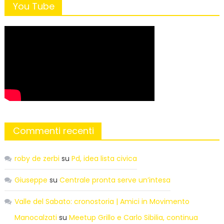
You Tube
Commenti recenti
roby de zerbi
su
Pd, idea lista civica
Giuseppe
su
Centrale pronta serve un’intesa
Valle del Sabato: cronostoria | Amici in Movimento
Manocalzati
su
Meetup Grillo e Carlo Sibilia, continua