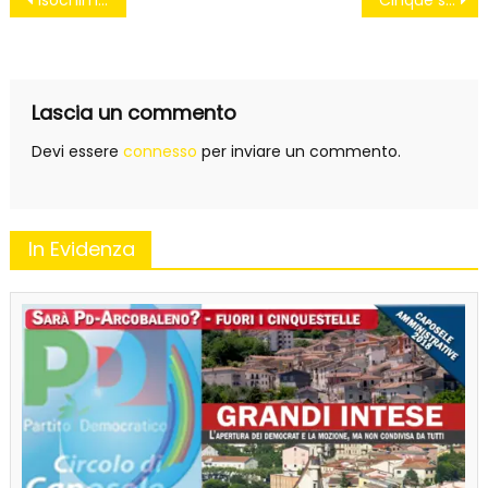
Navigazione
Isochimica, Sibilia (M5S) interroga il Governo e attacca Giordano
Cinque stelle a Lioni, Sibilia: ‘Pronto a dormire sotto le trivelle’.. e dedica una stoccata a De Mita
articoli
Lascia un commento
Devi essere
connesso
per inviare un commento.
In Evidenza