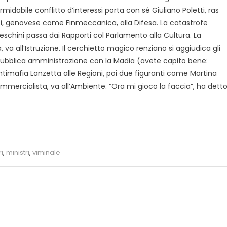
midabile conflitto d’interessi porta con sé Giuliano Poletti, ras
tti, genovese come Finmeccanica, alla Difesa. La catastrofe
nceschini passa dai Rapporti col Parlamento alla Cultura. La
, va all’Istruzione. Il cerchietto magico renziano si aggiudica gli
la Pubblica amministrazione con la Madia (avete capito bene:
ntimafia Lanzetta alle Regioni, poi due figuranti come Martina
commercialista, va all’Ambiente. “Ora mi gioco la faccia”, ha dett
i
,
ministri
,
viminale