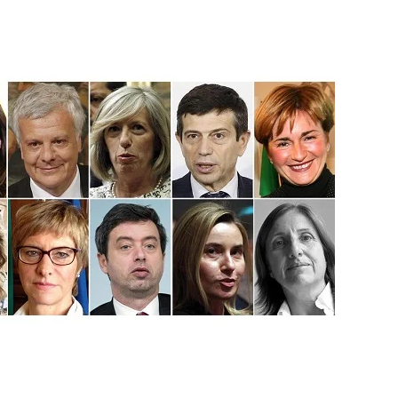
Evidenza
Informazione
News
Acque sempre agitate tra i
videnza
Informazione
democratici di Caposele
 al biologico italiano
l Nord. Il settore è a