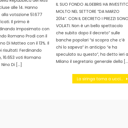
della Repubblica del M5S
IL SUO FONDO ALGEBRIS HA INVESTIT
cluse alle 14. Hanno
MOLTO NEL SETTORE “DA MARZO
 alla votazione 51.677
2014”. CON IL DECRETO I PREZZI SON
ficati. Il primo è
VOLATI. Non è un bello spettacolo
erdinando Imposimato con
che subito dopo il decreto” sulle
ondo Romano Prodi con il
banche popolari “si scopra che c’è
no Di Matteo con il 13%. Il
chi lo sapeva” in anticipo “e ha
i risultati: Ferdinando
speculato su questo”, ha detto ieri 
, 16.653 voti Romano
Milano il segretario generale della […
8 Nino Di […]
La siringa torna a uccidere i ragazzi dello Stivale