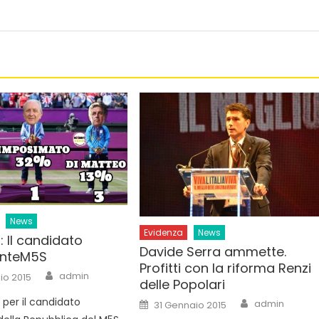
News
Evidenza
News
: Il candidato
Davide Serra ammette.
enteM5S
Profitti con la riforma Renzi
Author
admin
io 2015
delle Popolari
Author
 per il candidato
Posted
admin
31 Gennaio 2015
on