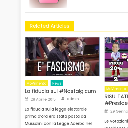
Related Articles
MoVimento
News
MoVimento
La fiducia sul #Nostalgicum
RISULTATI
Author
Posted
admin
28 Aprile 2015
on
#Presid
La fiducia sulla legge elettorale
Posted
29 Genna
on
prima d’ora era stata posta da
Le votazioni
Mussolini con la Legge Acerbo nel