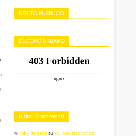
DEBITO PUBBLICO
DECORO URBANO
a
e
e
l
Ultimi Commenti
o
roby de zerbi
su
Pd, idea lista civica