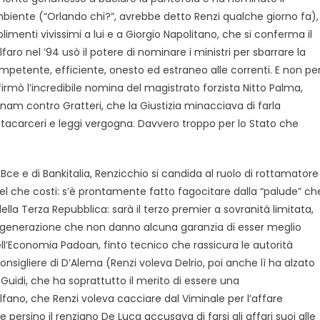
biente (“Orlando chi?”, avrebbe detto Renzi qualche giorno fa),
imenti vivissimi a lui e a Giorgio Napolitano, che si conferma il
faro nel ’94 usò il potere di nominare i ministri per sbarrare la
ompetente, efficiente, onesto ed estraneo alle correnti. E non pe
1 firmò l’incredibile nomina del magistrato forzista Nitto Palma,
onam contro Gratteri, che la Giustizia minacciava di farla
vuotacarceri e leggi vergogna. Davvero troppo per lo Stato che
 Bce e di Bankitalia, Renzicchio si candida al ruolo di rottamatore
l che costi: s’è prontamente fatto fagocitare dalla “palude” ch
ella Terza Repubblica: sarà il terzo premier a sovranità limitata,
a generazione che non danno alcuna garanzia di esser meglio
dell’Economia Padoan, finto tecnico che rassicura le autorità
onsigliere di D’Alema (Renzi voleva Delrio, poi anche lì ha alzato
 Guidi, che ha soprattutto il merito di essere una
Alfano, che Renzi voleva cacciare dal Viminale per l’affare
 persino il renziano De Luca accusava di farsi gli affari suoi alle