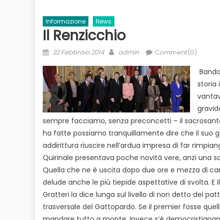
Informazione
News
Il Renzicchio
Posted
Author
22 Febbraio 2014
admin
Comment(0)
on
Bando 
storia
vantav
gravid
sempre facciamo, senza preconcetti – il sacrosanto d
ha fatte possiamo tranquillamente dire che il suo 
addirittura riuscire nell’ardua impresa di far rimpian
Quirinale presentava poche novità vere, anzi una sola
Quella che ne è uscita dopo due ore e mezza di canc
delude anche le più tiepide aspettative di svolta. E 
Gratteri la dice lunga sul livello di non detto dei pa
trasversale del Gattopardo. Se il premier fosse quel
mandare tutto a monte. Invece s’è democristianam