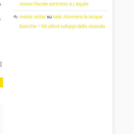
tesoro fiscale sottratto a L’Aquila
O
mister ecker
su
Sele, ritornano le acque
O
bianche – Gli ultimi sviluppi della vicenda
a
]