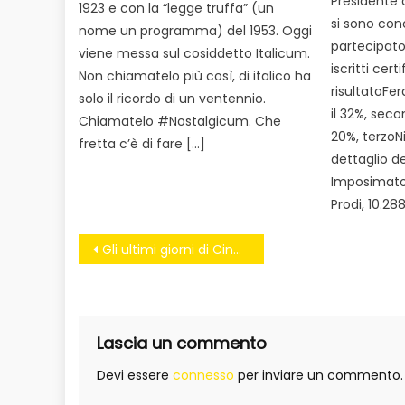
Presidente 
1923 e con la “legge truffa” (un
si sono con
nome un programma) del 1953. Oggi
partecipato
viene messa sul cosiddetto Italicum.
iscritti certi
Non chiamatelo più così, di italico ha
risultatoF
solo il ricordo di un ventennio.
il 32%, sec
Chiamatelo #Nostalgicum. Che
20%, terzoNi
fretta c’è di fare […]
dettaglio de
Imposimato
Prodi, 10.28
Navigazione
Gli ultimi giorni di Cinecittà #spaghettigovern
articoli
Lascia un commento
Devi essere
connesso
per inviare un commento.