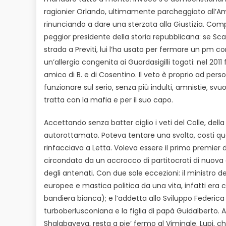
ragionier Orlando, ultimamente parcheggiato all’Am
rinunciando a dare una sterzata alla Giustizia. Compl
peggior presidente della storia repubblicana: se Scal
strada a Previti, lui l’ha usato per fermare un pm c
un’allergia congenita ai Guardasigilli togati: nel 201
amico di B. e di Cosentino. Il veto è proprio ad pers
funzionare sul serio, senza più indulti, amnistie, s
tratta con la mafia e per il suo capo.
Accettando senza batter ciglio i veti del Colle, della
autorottamato. Poteva tentare una svolta, costi que
rinfacciava a Letta. Voleva essere il primo premier d
circondato da un accrocco di partitocrati di nuov
degli antenati. Con due sole eccezioni: il ministro 
europee e mastica politica da una vita, infatti era c
bandiera bianca); e l’addetta allo Sviluppo Federica
turboberlusconiana e la figlia di papà Guidalberto. 
Shalabayeva, resta a pie’ fermo al Viminale. Lupi, che