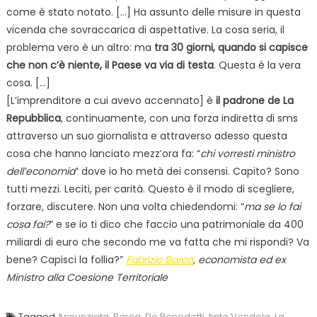
come è stato notato. […] Ha assunto delle misure in questa
vicenda che sovraccarica di aspettative. La cosa seria, il
problema vero è un altro: ma
tra 30 giorni, quando si capisce
che non c’è niente, il Paese va via di testa
. Questa è la vera
cosa. […]
[L’imprenditore a cui avevo accennato] è
il padrone de La
Repubblica
, continuamente, con una forza indiretta di sms
attraverso un suo giornalista e attraverso adesso questa
cosa che hanno lanciato mezz’ora fa: “
chi vorresti ministro
dell’economia
” dove io ho metà dei consensi. Capito? Sono
tutti mezzi. Leciti, per carità. Questo è il modo di scegliere,
forzare, discutere. Non una volta chiedendomi: “
ma se lo fai
cosa fai?
” e se io ti dico che faccio una patrimoniale da 400
miliardi di euro che secondo me va fatta che mi rispondi? Va
bene? Capisci la follia?”
Fabrizio Barca
, economista ed ex
Ministro alla Coesione Territoriale
Tagged
Annunziata
,
Barca
,
De Benedetti
,
finto Vendola
,
La