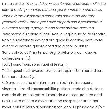
mi ha scritto: “
ma se ti dovesse chiamare il presidente?
” le ho
scritto così: “
per la mia persona, per il contributo che posso
dare a qualsiasi governo come mio dovere da direttore
generale dello Stato e per i miei rapporti con il presidente a
cui molto tengo, ti prego di non farmi arrivare nessuna
telefonata
” Più chiaro di così. Non la voglio questa telefonata.
Non c’è telefonata davanti alla quale io cambio, però vorrei
evitare di portare questa cosa fino al “no” in piazza.
Sono colpito dall’insistenza, segno della loro confusione,
disperazione. […]
[Loro]
sono fuori, sono fuori di testa
.[…]
Tutto questo attraverso terzi, quarti, quinti. Un imprenditore.
Un imprenditore?[…]
C’è una cosa che si chiama umanità. In tutta questa
vicenda, oltre all’
irresponsabilità politica
, credo che ci sia un
metodo disumanizzante. Il metodo è contenuto oltre certi
livelli. Tutto questo è avvenuto con irresponsabilità e dei
modi, con un livello di personalismo, con un passaggio all'”
Io
”