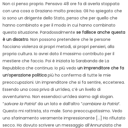
Non ci penso proprio. Pensavo 48 ore fa di averla stoppata
con una cosa a Graziano molto precisa. Gli ho spiegato che
io sono un dirigente dello Stato, penso che per quello che
hanno combinato e per il modo in cui hanno combinato
questa situazione. Paradossalmente
se fallisce anche questa
è un disastro
. Non possono pretendere che le persone
facciano violenza ai propri metodi, ai propri pensieri, alla
propria cultura. Io avrei dato il massimo contributo per il
mestiere che faccio. Poi è iniziata la Sarabanda de La
Repubblica che continua. Io più vedo
un imprenditore che fa
un’operazione politica
più ho conferma di tutte le mie
preoccupazioni. Un imprenditore che si fa sentire, ecceterea.
Essendo una cosa priva di un’idea, c’è un livello di
avventurismo. Non essendoci un’idea siamo agli slogan.
“
salvare la Patria
” da un lato e dall’altro “
cambiare la Patria
“.
Questo mi rattrista, sto male. Sono preoccupatissimo. Vedo
uno sfarinamento veramente impressionante […] Ho rifiutato
secco. Ho dovuto scrivere un messaggio all’Annunziata che