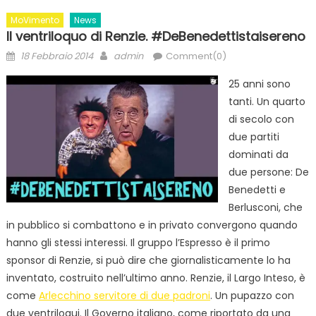
MoVimento
News
Il ventriloquo di Renzie. #DeBenedettistaisereno
Posted
Author
18 Febbraio 2014
admin
Comment(0)
on
25 anni sono
tanti. Un quarto
di secolo con
due partiti
dominati da
due persone: De
Benedetti e
Berlusconi, che
in pubblico si combattono e in privato convergono quando
hanno gli stessi interessi. Il gruppo l’Espresso è il primo
sponsor di Renzie, si può dire che giornalisticamente lo ha
inventato, costruito nell’ultimo anno. Renzie, il Largo Inteso, è
come
Arlecchino servitore di due padroni
. Un pupazzo con
due ventriloqui. Il Governo italiano, come riportato da una