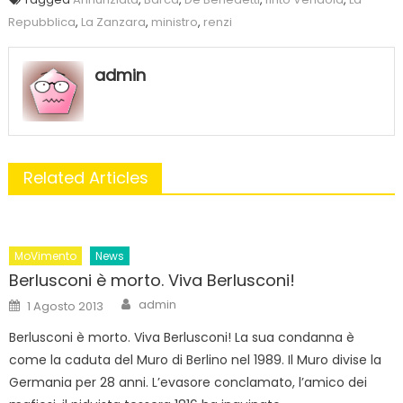
Repubblica
,
La Zanzara
,
ministro
,
renzi
admin
Related Articles
MoVimento
News
Berlusconi è morto. Viva Berlusconi!
Author
Posted
admin
1 Agosto 2013
on
Berlusconi è morto. Viva Berlusconi! La sua condanna è
come la caduta del Muro di Berlino nel 1989. Il Muro divise la
Germania per 28 anni. L’evasore conclamato, l’amico dei