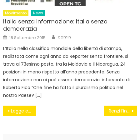
MoVimento
News
Italia senza informazione: Italia senza
democrazia
Author
Posted
admin
18 Settembre 2015
on
L’Italia nella classifica mondiale della libertà di stampa,
realizzata come ogni anno da Reporter senza frontiere, si
trova al 73esimo posto, tra la Moldavia e il Nicaragua, 24
posizioni in meno rispetto all’anno precedente. Senza
informazione non ci può essere democrazia. intervento di
Roberto Fico “Che fine ha fatto il pluralismo politico nel
nostro Paese? […]
Navigazione
Legge elettorale M5S: Le soglie di sbarramento – Aldo Giannuli
Renzi l’incaricato in Barca
articoli