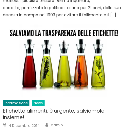
mafiosi, il piduista tessera 1816 ha inquinato,
corrotto, paralizzato la politica italiana per 21 anni, dalla sua
discesa in campo nel 1993 per evitare il fallimento e il […]
Informazione
News
Etichette alimenti: è urgente, salviamole
insieme!
Author
Posted
admin
4 Dicembre 2014
on