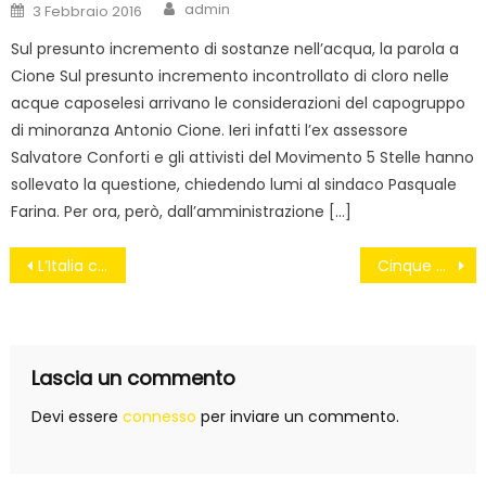
Author
Posted
admin
3 Febbraio 2016
on
Sul presunto incremento di sostanze nell’acqua, la parola a
Cione Sul presunto incremento incontrollato di cloro nelle
acque caposelesi arrivano le considerazioni del capogruppo
di minoranza Antonio Cione. Ieri infatti l’ex assessore
Salvatore Conforti e gli attivisti del Movimento 5 Stelle hanno
sollevato la questione, chiedendo lumi al sindaco Pasquale
Farina. Per ora, però, dall’amministrazione […]
Navigazione
L’Italia condannata a #Napolitanoavita
Cinque Stelle: nel Sabato bonifica e registro tumori
articoli
Lascia un commento
Devi essere
connesso
per inviare un commento.