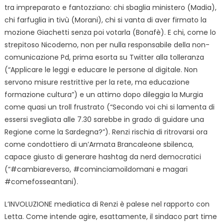
tra impreparato e fantozziano: chi sbaglia ministero (Madia),
chi farfuglia in tivù (Morani), chi si vanta di aver firmato la
mozione Giachetti senza poi votarla (Bonafè). E chi, come lo
strepitoso Nicodemo, non per nulla responsabile della non-
comunicazione Pd, prima esorta su Twitter alla tolleranza
(“Applicare le leggi e educare le persone al digitale. Non
servono misure restrittive per la rete, ma educazione
formazione cultura”) e un attimo dopo dileggia la Murgia
come quasi un troll frustrato (“Secondo voi chi si lamenta di
essersi svegliata alle 7.30 sarebbe in grado di guidare una
Regione come la Sardegna?”). Renzi rischia di ritrovarsi ora
come condottiero di un’Armata Brancaleone sbilenca,
capace giusto di generare hashtag da nerd democratici
(“#cambiareverso, #cominciamoildomani e magari
#comefosseantani).
L’INVOLUZIONE mediatica di Renzi è palese nel rapporto con
Letta. Come intende agire, esattamente, il sindaco part time