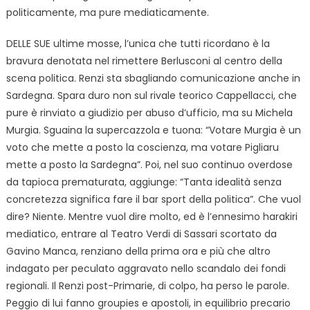
politicamente, ma pure mediaticamente.
DELLE SUE ultime mosse, l’unica che tutti ricordano è la
bravura denotata nel rimettere Berlusconi al centro della
scena politica. Renzi sta sbagliando comunicazione anche in
Sardegna. Spara duro non sul rivale teorico Cappellacci, che
pure è rinviato a giudizio per abuso d’ufficio, ma su Michela
Murgia. Sguaina la supercazzola e tuona: “Votare Murgia è un
voto che mette a posto la coscienza, ma votare Pigliaru
mette a posto la Sardegna”. Poi, nel suo continuo overdose
da tapioca prematurata, aggiunge: “Tanta idealità senza
concretezza significa fare il bar sport della politica”. Che vuol
dire? Niente. Mentre vuol dire molto, ed è l’ennesimo harakiri
mediatico, entrare al Teatro Verdi di Sassari scortato da
Gavino Manca, renziano della prima ora e più che altro
indagato per peculato aggravato nello scandalo dei fondi
regionali. Il Renzi post-Primarie, di colpo, ha perso le parole.
Peggio di lui fanno groupies e apostoli, in equilibrio precario