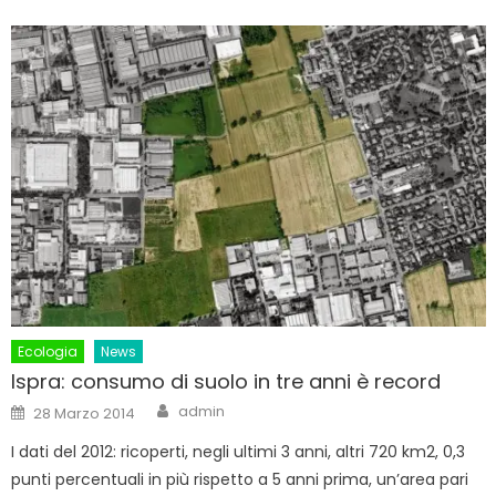
Ecologia
News
Ispra: consumo di suolo in tre anni è record
Author
Posted
admin
28 Marzo 2014
on
I dati del 2012: ricoperti, negli ultimi 3 anni, altri 720 km2, 0,3
punti percentuali in più rispetto a 5 anni prima, un’area pari