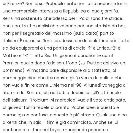
di Firenze? Non si sa. Probabilmente non lo sa neanche lui. In
una memorabile intervista a Repubblica di due giorni fa,
Renzi ha sostenuto che adesso per il Pd ci sono tre strade:
non una, tre. Un’analisi che va bene per uno statista da bar,
non per il segretario del massimo (sulla carta) partito
italiano. È come se Renzi credesse che la dialettica con Letta
sia da equipararsi a una partita di calcio: “1” è Enrico, “2” è
Matteo e “X” il Letta Bis. Un giorno è conciliante con il
Premier, quello dopo fa lo sbruffone (su Twitter; dal vivo un
po’ meno). Al mattino pare disponibile alla staffetta, al
pomeriggio dice che il rimpasto gli fa venire le bolle e che
non vuole finire come D’Alema nel ’98. Al lunedì vaneggia di
riforme del Senato, al martedì è dubbioso sull’esito finale
dell’Italicum-Troiaium. Al mercoledì vuole il voto anticipato,
al giovedì torna fedele al partito. Poche idee, e questo è
normale; ma confuse, e questo è più strano. Qualcuno dica
a Renzi che, in sala, il film è già cominciato. Anche se lui
continua a restare nel foyer, mangiando popcorn e