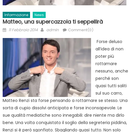
Informazione
News
Matteo, una supercazzola ti seppellirà
Posted
Author
11 Febbraio 2014
admin
Comment(0)
on
Forse deluso
all’idea di non
poter più
rottamare
nessuno, anche
perché son
quasi tutti saliti
sul suo carro,
Matteo Renzi sta forse pensando a rottamare se stesso. Una
sorta di cupio dissolvi anticipata e forse inconsapevole. Le
sue qualità mediatiche sono innegabili: dire niente ma dirlo
bene. Una volta conquistato il soglio della segreteria piddina,
Renzi si è però sgonfiato. Sbagliando quasi tutto. Non solo