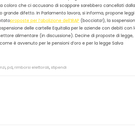
sera coloro che ci accusano di scappare sarebbero cancellati dall
o grande difetto. In Parlamento lavora, si informa, propone leggi
entato
proposte per l’abolizione dell’IRAP
(bocciata!), la sospensio
sospensione delle cartelle Equitalia per le aziende con debiti con 
settore alimentare (in discussione). Decine di proposte di legge,
ome è avvenuto per le pensioni d’oro e per la legge Salva
nzi
,
pd
,
rimborsi elettorali
,
stipendi