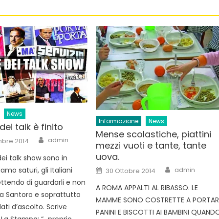
News
Informazione
News
dei talk è finito
Mense scolastiche, piattini
Author
admin
mbre 2014
mezzi vuoti e tante, tante
uova.
 dei talk show sono in
Author
Posted
amo saturi, gli Italiani
admin
30 Ottobre 2014
on
tendo di guardarli e non
A ROMA APPALTI AL RIBASSO. LE
ma Santoro e soprattutto
MAMME SONO COSTRETTE A PORTAR
dati d’ascolto. Scrive
PANINI E BISCOTTI AI BAMBINI QUAND
 La Stampa: “…proprio