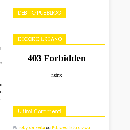
DEBITO PUBBLICO
DECORO URBANO
o
in
ri
on
?
Ultimi Commenti
roby de zerbi
su
Pd, idea lista civica