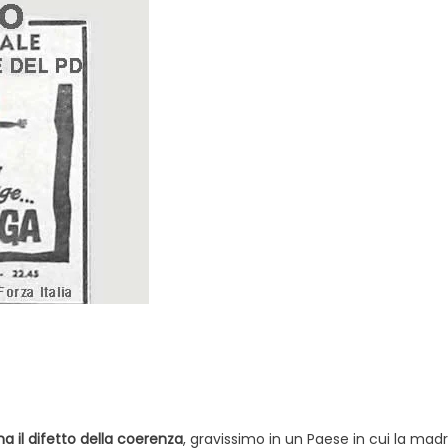
Evidenza
Informazione
News
Acque sempre agitate tra i
videnza
Informazione
democratici di Caposele
 al biologico italiano
l Nord. Il settore è a
ha il difetto della coerenza
, gravissimo in un Paese in cui la mad