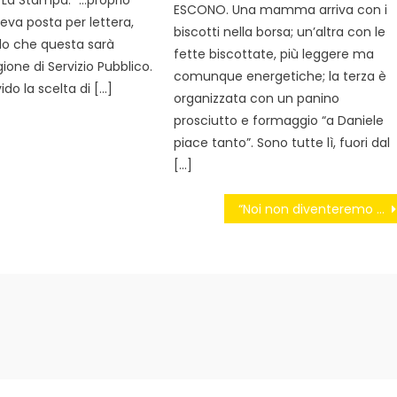
ESCONO. Una mamma arriva con i
eva posta per lettera,
biscotti nella borsa; un’altra con le
o che questa sarà
fette biscottate, più leggere ma
gione di Servizio Pubblico.
comunque energetiche; la terza è
do la scelta di […]
organizzata con un panino
prosciutto e formaggio “a Daniele
piace tanto”. Sono tutte lì, fuori dal
[…]
“Noi non diventeremo mai grandi, Presidente”