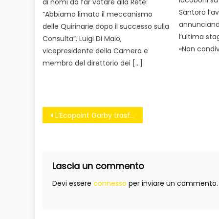
di nomi da far votare alla Rete:
Santoro l’av
“Abbiamo limato il meccanismo
annunciand
delle Quirinarie dopo il successo sulla
l’ultima sta
Consulta”. Luigi Di Maio,
«Non condivi
vicepresidente della Camera e
membro del direttorio dei […]
Navigazione
L’Ecopoint Garby trasforma i rifiuti in sconti spesa
articoli
Lascia un commento
Devi essere
connesso
per inviare un commento.