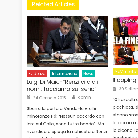
Related Articles
MoVimento
Evidenza
Informazione
News
Il doping 
Luigi Di Maio-“Renzi ci dia i
Posted
nomi: facciamo sul serio”
30 Sette
on
Author
Posted
admin
24 Gennaio 2015
“Gli ascolti
on
picchiata, si
Sbarra la porta a Vendo-la e alle
stanno smet
minoranze Pd: “Nessun accordo con
lo dico io 
loro sul Colle, sono tutte bande”. Ma
lo dicono i 
rivendica e spiega la richiesta a Renzi
Iacoboni su