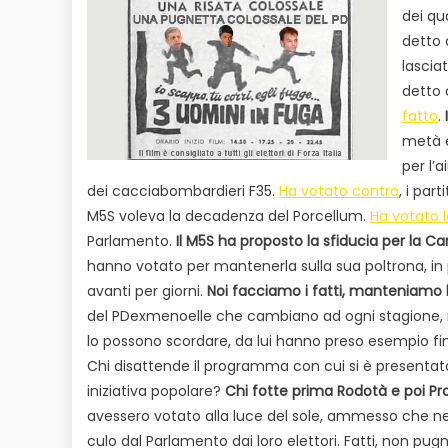
dei qu
detto 
lasciat
detto 
fatto
.
I
metà e
per l’
dei cacciabombardieri F35.
Ha votato contro
, i par
M5S voleva la decadenza del Porcellum.
Ha votato 
Parlamento.
Il M5S ha proposto la sfiducia per la Can
hanno votato per mantenerla sulla sua poltrona, in
avanti per giorni.
Noi facciamo i fatti, manteniamo
del PDexmenoelle che cambiano ad ogni stagione, m
lo possono scordare, da lui hanno preso esempio fin
Chi disattende il programma con cui si è presentato
iniziativa popolare?
Chi fotte prima Rodotà e poi Pr
avessero votato alla luce del sole, ammesso che ne 
culo dal Parlamento dai loro elettori. Fatti, non pugne