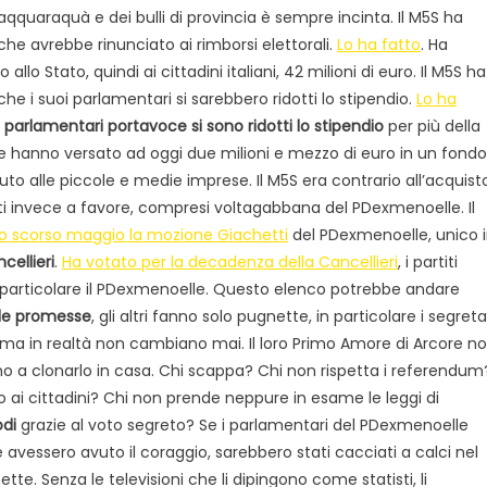
aqquaraquà e dei bulli di provincia è sempre incinta. Il M5S ha
che avrebbe rinunciato ai rimborsi elettorali.
Lo ha fatto
. Ha
o allo Stato, quindi ai cittadini italiani, 42 milioni di euro. Il M5S ha
che i suoi parlamentari si sarebbero ridotti lo stipendio.
Lo ha
 parlamentari portavoce si sono ridotti lo stipendio
per più della
 hanno versato ad oggi due milioni e mezzo di euro in un fondo
aiuto alle piccole e medie imprese. Il M5S era contrario all’acquist
titi invece a favore, compresi voltagabbana del PDexmenoelle. Il
lo scorso maggio la mozione Giachetti
del PDexmenoelle, unico 
cellieri
.
Ha votato per la decadenza della Cancellieri
, i partiti
 particolare il PDexmenoelle. Questo elenco potrebbe andare
 le promesse
, gli altri fanno solo pugnette, in particolare i segreta
a in realtà non cambiano mai. Il loro Primo Amore di Arcore n
o a clonarlo in casa. Chi scappa? Chi non rispetta i referendum
 ai cittadini? Chi non prende neppure in esame le leggi di
odi
grazie al voto segreto? Se i parlamentari del PDexmenoelle
avessero avuto il coraggio, sarebbero stati cacciati a calci nel
tte. Senza le televisioni che li dipingono come statisti, li