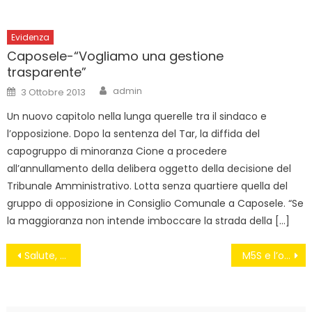
Evidenza
Caposele-“Vogliamo una gestione
trasparente”
Author
Posted
admin
3 Ottobre 2013
on
Un nuovo capitolo nella lunga querelle tra il sindaco e
l’opposizione. Dopo la sentenza del Tar, la diffida del
capogruppo di minoranza Cione a procedere
all’annullamento della delibera oggetto della decisione del
Tribunale Amministrativo. Lotta senza quartiere quella del
gruppo di opposizione in Consiglio Comunale a Caposele. “Se
la maggioranza non intende imboccare la strada della […]
Navigazione
Salute, Ambiente, Futuro!!
M5S e l’opposizione vera (a cui ci eravamo disabituati)
articoli