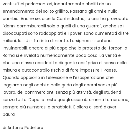
vasti uffici parlamentari, incautamente aboliti da un
emendamento del solito grillino. Passano gli anni e nulla
cambia. Anche se, dice la Confindustria, la crisi ha provocato
“danni commisurabili solo a quelli di una guerra”, anche se i
disoccupati sono raddoppiati e i poveri sono aumentati di tre
milioni, lassù si fa finta di niente. Lorsignori si sentono
invulnerabili, ancora di più dopo che la protesta dei forconi a
Roma si è rivelata numericamente poca cosa. La verità è
che una classe cosiddetta dirigente così priva di senso della
misura e autocontrollo rischia di fare impazzire il Paese.
Quando appaiono in televisione è l’esasperazione che
leggiamo negli occhi e nelle grida degli operai senza più
lavoro, dei commercianti senza più attività, degli studenti
senza tutto. Dopo le feste quegli assembramenti torneranno,
sempre più numerosi e arrabbiati. E allora ci sarà d’aver
paura.
di Antonio Padellaro