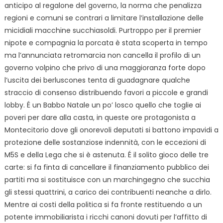
anticipo al regalone del governo, la norma che penalizza
regioni e comuni se contrari a limitare l’installazione delle
micidiali macchine succhiasoldi. Purtroppo per il premier
nipote e compagnia la porcata è stata scoperta in tempo
ma l’annunciata retromarcia non cancella il profilo di un
governo volpino che privo di una maggioranza forte dopo
l’uscita dei berluscones tenta di guadagnare qualche
straccio di consenso distribuendo favori a piccole e grandi
lobby. É un Babbo Natale un po’ losco quello che toglie ai
poveri per dare alla casta, in queste ore protagonista a
Montecitorio dove gli onorevoli deputati si battono impavidi a
protezione delle sostanziose indennità, con le eccezioni di
M5S e della Lega che si è astenuta. É il solito gioco delle tre
carte: si fa finta di cancellare il finanziamento pubblico dei
partiti ma si sostituisce con un marchingegno che succhia
gli stessi quattrini, a carico dei contribuenti neanche a dirlo.
Mentre ai costi della politica si fa fronte restituendo a un
potente immobiliarista i ricchi canoni dovuti per l’affitto di