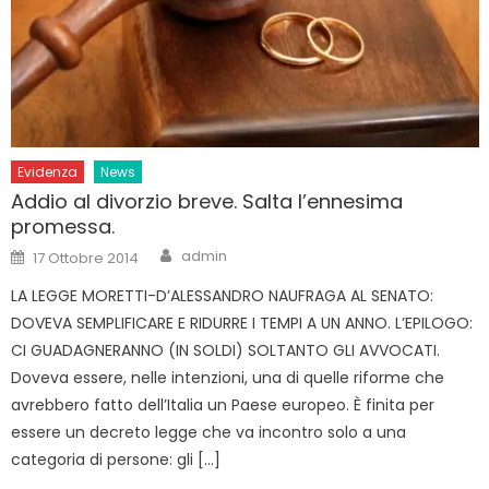
Evidenza
News
Addio al divorzio breve. Salta l’ennesima
promessa.
Author
Posted
admin
17 Ottobre 2014
on
LA LEGGE MORETTI-D’ALESSANDRO NAUFRAGA AL SENATO:
DOVEVA SEMPLIFICARE E RIDURRE I TEMPI A UN ANNO. L’EPILOGO:
CI GUADAGNERANNO (IN SOLDI) SOLTANTO GLI AVVOCATI.
Doveva essere, nelle intenzioni, una di quelle riforme che
avrebbero fatto dell’Italia un Paese europeo. È finita per
essere un decreto legge che va incontro solo a una
categoria di persone: gli […]