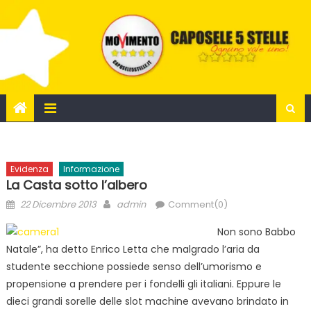
Skip
to
content
Evidenza
Informazione
La Casta sotto l’albero
Posted
Author
22 Dicembre 2013
admin
Comment(0)
on
Non sono Babbo
Natale”, ha detto Enrico Letta che malgrado l’aria da
studente secchione possiede senso dell’umorismo e
propensione a prendere per i fondelli gli italiani. Eppure le
dieci grandi sorelle delle slot machine avevano brindato in