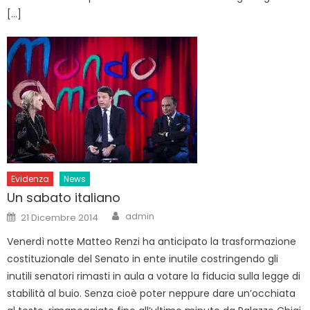
[…]
Evidenza
News
Un sabato italiano
Author
Posted
admin
21 Dicembre 2014
on
Venerdì notte Matteo Renzi ha anticipato la trasformazione
costituzionale del Senato in ente inutile costringendo gli
inutili senatori rimasti in aula a votare la fiducia sulla legge di
stabilità al buio. Senza cioè poter neppure dare un’occhiata