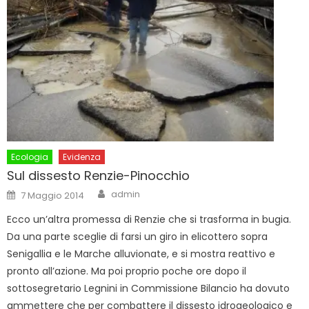
Ecologia
Evidenza
Sul dissesto Renzie-Pinocchio
Author
Posted
admin
7 Maggio 2014
on
Ecco un’altra promessa di Renzie che si trasforma in bugia.
Da una parte sceglie di farsi un giro in elicottero sopra
Senigallia e le Marche alluvionate, e si mostra reattivo e
pronto all’azione. Ma poi proprio poche ore dopo il
sottosegretario Legnini in Commissione Bilancio ha dovuto
ammettere che per combattere il dissesto idrogeologico e