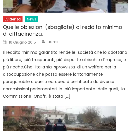
Evidenza
News
Quelle obiezioni (sbagliate) al reddito minimo
di cittadinanza.
Author
Posted
admin
16 Giugno 2015
on
Il reddito minimo garantito rende le società che lo adottano
più libere, più trasparenti, più disposte al rischio d’impresa, e
più ricche.Che l’Italia sia sprovvista di un welfare per la
disoccupazione che possa essere lontanamente
paragonabile a quello europeo è certificato da diverse
commissioni parlamentari, la più importante delle quali, la
Commissione Onofri, è stata […]