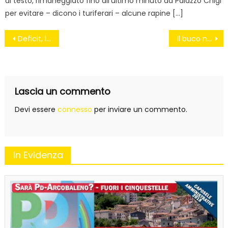
al testo, rimaneggiato fino all’ultimo minuto da Palazzo Chigi
per evitare – dicono i turiferari – alcune rapine […]
Navigazione
Deficit, l’Italia bara sui conti
Il buco nell’acqua di Renzie la talpa #NoTav
articoli
Lascia un commento
Devi essere
connesso
per inviare un commento.
In Evidenza