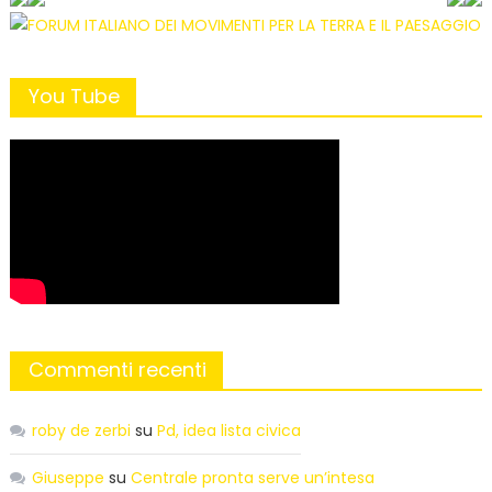
You Tube
Commenti recenti
roby de zerbi
su
Pd, idea lista civica
Giuseppe
su
Centrale pronta serve un’intesa