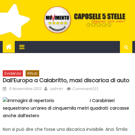
Skip
to
content
Evidenza
Rifiuti
Dall’Europa a Calabritto, maxi discarica di auto
Posted
Author
5 Novembre 2013
admin
Comment(0)
on
I Carabinieri
sequestrano un’area di cinquemila metri quadrati: carcasse
anche dall’estero
Non si può dire che fosse una discarica invisibile. Anzi. 5mila