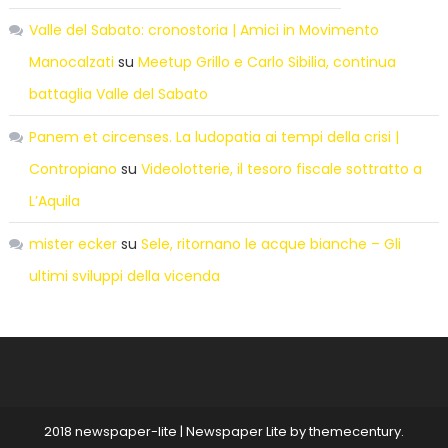
Valle del Sabato: cronostoria | Amici in Movimento
Manocalzati
su
Meetup Grillo e Carlo Sibilia, continua
battaglia Valle del Sabato
Panem et circenses. La ludopatia ai tempi della crisi |
Contropiano
su
Videolotterie, il tesoro fiscale sottratto a
L’Aquila
mister ecker
su
Sele, ritornano le acque bianche – Gli
ultimi sviluppi della vicenda
2018 newspaper-lite
|
Newspaper Lite by
themecentury
.