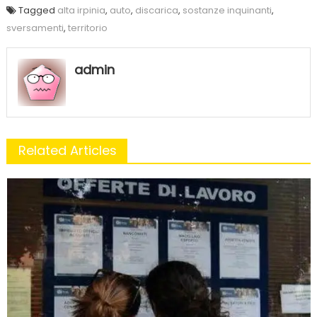
Tagged
alta irpinia
,
auto
,
discarica
,
sostanze inquinanti
,
sversamenti
,
territorio
admin
Related Articles