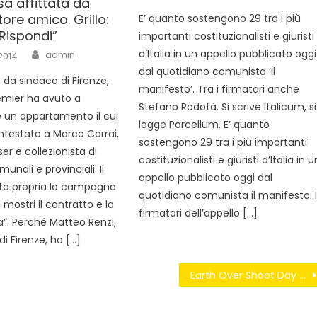
sa affittata da
ore amico. Grillo:
E’ quanto sostengono 29 tra i più
Rispondi”
importanti costituzionalisti e giuristi
Author
d’Italia in un appello pubblicato oggi
admin
2014
dal quotidiano comunista ‘il
, da sindaco di Firenze,
manifesto’. Tra i firmatari anche
remier ha avuto a
Stefano Rodotà. Si scrive Italicum, si
e un appartamento il cui
legge Porcellum. E’ quanto
intestato a Marco Carrai,
sostengono 29 tra i più importanti
er e collezionista di
costituzionalisti e giuristi d’Italia in u
munali e provinciali. Il
appello pubblicato oggi dal
fa propria la campagna
quotidiano comunista il manifesto. 
i mostri il contratto e la
firmatari dell’appello […]
a”. Perché Matteo Renzi,
i Firenze, ha […]
Earth Over Shoot Day 2013: benvenuti alla fine del mondo!