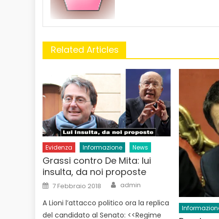
Related Articles
Evidenza
Informazione
News
Grassi contro De Mita: lui
insulta, da noi proposte
Author
Posted
admin
7 Febbraio 2018
on
A Lioni l’attacco politico ora la replica
Informazion
del candidato al Senato: <<Regime