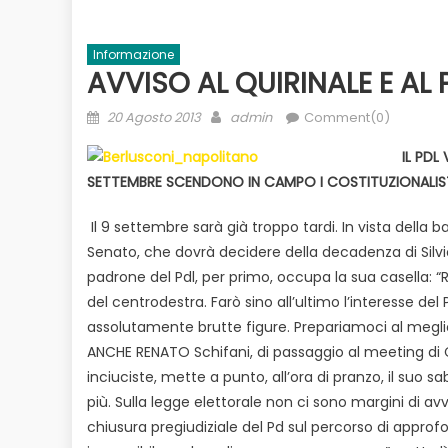
Informazione
AVVISO AL QUIRINALE E AL 
Posted
Author
20 Agosto 2013
admin
Comment(0)
on
IL PDL
SETTEMBRE SCENDONO IN CAMPO I COSTITUZIONALIST
Il 9 settembre sarà già troppo tardi. In vista della 
Evidenza
Informazione
News
Senato, che dovrà decidere della decadenza di Silvio
to
Bilancio in consiglio con un occhio
padrone del Pdl, per primo, occupa la sua casella: “R
Ecologia
E
 il
alle urne
del centrodestra. Farò sino all’ultimo l’interesse del
Duro attacco
assolutamente brutte figure. Prepariamoci al megli
dai Paesi de
ANCHE RENATO Schifani, di passaggio al meeting di C
rischio
inciuciste, mette a punto, all’ora di pranzo, il suo 
più. Sulla legge elettorale non ci sono margini di avv
chiusura pregiudiziale del Pd sul percorso di appro