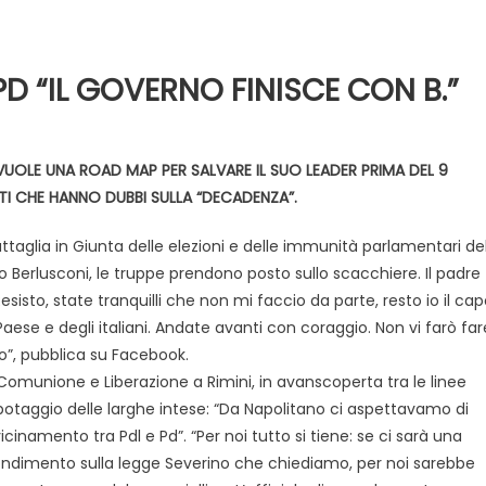
PD “IL GOVERNO FINISCE CON B.”
 VUOLE UNA ROAD MAP PER SALVARE IL SUO LEADER PRIMA DEL 9
I CHE HANNO DUBBI SULLA “DECADENZA”.
battaglia in Giunta delle elezioni e delle immunità parlamentari de
Evidenza
Informazione
News
 Berlusconi, le truppe prendono posto sullo scacchiere. Il padre
Acque sempre agitate tra i
esisto, state tranquilli che non mi faccio da parte, resto io il ca
videnza
Informazione
democratici di Caposele
 Paese e degli italiani. Andate avanti con coraggio. Non vi farò far
 al biologico italiano
o”, pubblica su Facebook.
l Nord. Il settore è a
omunione e Liberazione a Rimini, in avanscoperta tra le linee
sabotaggio delle larghe intese: “Da Napolitano ci aspettavamo di
icinamento tra Pdl e Pd”. “Per noi tutto si tiene: se ci sarà una
fondimento sulla legge Severino che chiediamo, per noi sarebbe