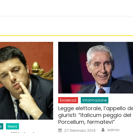
Evidenza
Informazione
Legge elettorale, l’appello de
giuristi: “Italicum peggio del
Porcellum, fermatevi”
e
News
Author
Posted
admin
27 Gennaio 2014
on