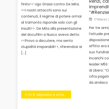
Renzi, ca
finito>> Ugo Grassi contro De Mita.
imprendit
<<I nostri attacchi sono sui
“#Renzie
contenuti, il regime di potere ormai
Posted
17 Marzo 
on
al tramonto risponde solo con gli
Per tre anni
insulti>>. De Mita alla presentazione
l’attuale p
del docufilm a Nusco aveva detto:
disposizion
<<Provo a discutere, ma sento
affitto era 
stupidità irreparabili>>, riferendosi ai
suo fundrais
[…]
incarichi co
leader M5S 
di Libero: “C
cifra pagat
da sindaco d
Navigazione
Un B. depresso e smarrito spera nella grazia dal Pd
articoli