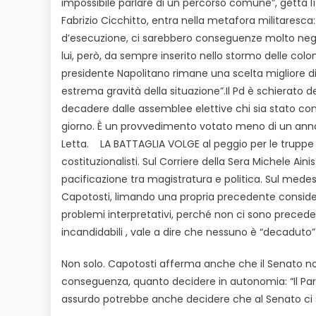
impossibile parlare di un percorso comune”, getta lì
Fabrizio Cicchitto, entra nella metafora militaresca:
d’esecuzione, ci sarebbero conseguenze molto nega
lui, però, da sempre inserito nello stormo delle colomb
presidente Napolitano rimane una scelta migliore di 
estrema gravità della situazione”.Il Pd è schierato d
decadere dalle assemblee elettive chi sia stato con
giorno. È un provvedimento votato meno di un ann
Letta. LA BATTAGLIA VOLGE al peggio per le truppe p
costituzionalisti. Sul Corriere della Sera Michele Ain
pacificazione tra magistratura e politica. Sul medes
Capotosti, limando una propria precedente considera
problemi interpretativi, perché non ci sono preceden
incandidabili , vale a dire che nessuno è “decaduto” 
Non solo. Capotosti afferma anche che il Senato no
conseguenza, quanto decidere in autonomia: “Il Par
assurdo potrebbe anche decidere che al Senato ci sia