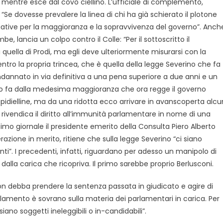
 mentre esce dal covo ciellino. L’ufficiale di complemento,
 “Se dovesse prevalere la linea di chi ha già schierato il plotone
tive per la maggioranza e la sopravvivenza del governo”. Anch
e, lancia un colpo contro il Colle: “Per il sottoscritto il
quella di Prodi, ma egli deve ulteriormente misurarsi con la
entro la propria trincea, che è quella della legge Severino che fa
dannato in via definitiva a una pena superiore a due anni e un
o fa dalla medesima maggioranza che ora regge il governo
idielline, ma da una ridotta ecco arrivare in avanscoperta alcu
is rivendica il diritto all’immunità parlamentare in nome di una
imo giornale il presidente emerito della Consulta Piero Alberto
zione in merito, ritiene che sulla legge Severino “ci siano
ti”. I precedenti, infatti, riguardano per adesso un manipolo di
dalla carica che ricopriva. Il primo sarebbe proprio Berlusconi.
n debba prendere la sentenza passata in giudicato e agire di
lamento è sovrano sulla materia dei parlamentari in carica. Per
no soggetti ineleggibili o in-candidabili”.