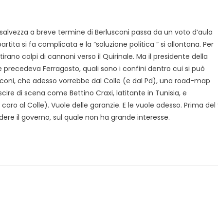
ica salvezza a breve termine di Berlusconi passa da un voto d’aula
tita si fa complicata e la “soluzione politica ” si allontana. Per
irano colpi di cannoni verso il Quirinale. Ma il presidente della
e precedeva Ferragosto, quali sono i confini dentro cui si può
sconi, che adesso vorrebbe dal Colle (e dal Pd), una road-map
scire di scena come Bettino Craxi, latitante in Tunisia, e
aro al Colle). Vuole delle garanzie. E le vuole adesso. Prima del
ere il governo, sul quale non ha grande interesse.