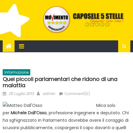
Skip
to
content
Informazione
Quei piccoli parlamentari che ridono di una
malattia
Posted
Author
25 Luglio 2013
admin
Comment(0)
on
Mica solo
per
Michele Dall’Osso
, professione ingegnere e deputato. Chi
ha sghignazzato in Parlamento dovrebbe avere il coraggio di
scusarsi pubblicamente, cospargersi il capo davanti a quelli