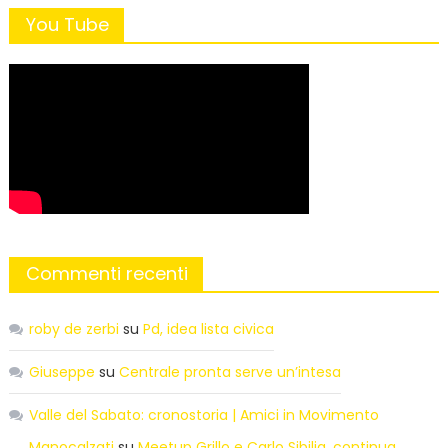
You Tube
Commenti recenti
roby de zerbi
su
Pd, idea lista civica
Giuseppe
su
Centrale pronta serve un’intesa
Valle del Sabato: cronostoria | Amici in Movimento
Manocalzati
su
Meetup Grillo e Carlo Sibilia, continua