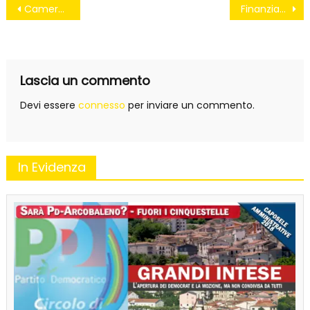
Navigazione
Camera, rimborsi elettorali: i partiti si spartiscono 56,3 milioni. M5S rinuncia
Finanziamento illecito ai partiti. Pdl: via il carcere, resta solo la multa
articoli
Lascia un commento
Devi essere
connesso
per inviare un commento.
In Evidenza