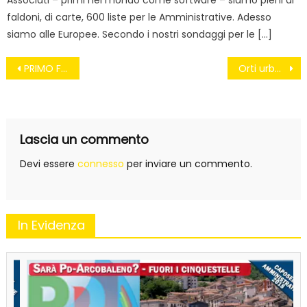
faldoni, di carte, 600 liste per le Amministrative. Adesso
siamo alle Europee. Secondo i nostri sondaggi per le […]
Navigazione
PRIMO FLOP DEL GOVERNO LETTA NIENTE DECRETO SULL’IMU
Orti urbani: oltre un milione di mq, come nella seconda guerra mondiale
articoli
Lascia un commento
Devi essere
connesso
per inviare un commento.
In Evidenza