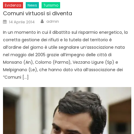
Evidenza
News
Turismo
Comuni virtuosi si diventa
Author
Posted
admin
14 Aprile 2014
on
In un momento in cui il dibattito sul risparmio energetico, la
corretta gestione dei rifiuti e la tutela del territorio è
all’ordine del giorno è utile segnalare un’associazione nata
nel maggio del 2005 grazie all’impegno delle città di
Monsano (An), Colorno (Parma), Vezzano Ligure (Sp) e
Melpignano (Le), che hanno dato vita all’associazione dei
“Comuni […]