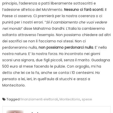
principio, l’aderenza a patti liberamente sottoscritti e
l’adesione all’etica del MoVimento.
Nessuno ci farà sconti
. Il
Paese ci osserva. Ci premierà per la nostra coerenza o ci
punirà per i nostri errori. “
Sii il cambiamento che vuoi vedere
nel mondo
” disse Mahatma Gandhi. L’Italia la cambieremo
soltanto attraverso l’esempio. Non possiamo chiedere ad altri
dei sacrifici se non li facciamo noi stessi. Non ci
perdoneranno nulla,
non possiamo perdonarci nulla
. E’ nella
nostra natura. E’ la nostra forza. Ho incontrato nei giorni
scorsi una signora, due figli piccoli, senza il marito. Guadagna
500 euro al mese facendo le pulizie. Con orgoglio, mi ha
detto che lei ce la fa, anche se conta i 10 centesimi. Ho
pensato a lei, ieri, in quell’aula di stucchi e arazzi a
Montecitorio.
Tagged
finanziamenti elettorali
,
Montecitorio
,
spese