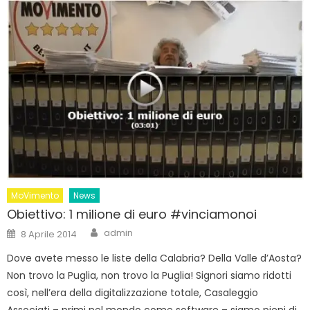
MoVimento
News
Obiettivo: 1 milione di euro #vinciamonoi
Author
Posted
admin
8 Aprile 2014
on
Dove avete messo le liste della Calabria? Della Valle d’Aosta?
Non trovo la Puglia, non trovo la Puglia! Signori siamo ridotti
così, nell’era della digitalizzazione totale, Casaleggio
Associati – primi nel mondo come software – siamo pieni di