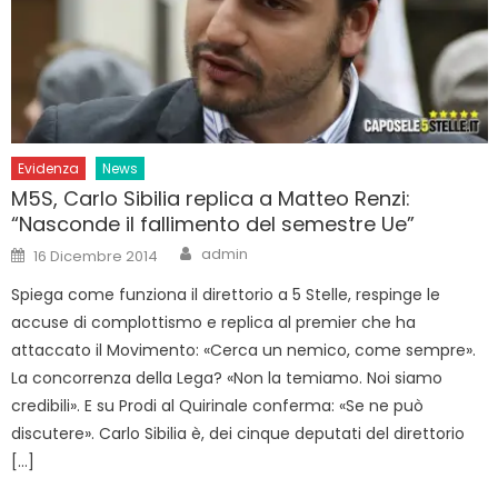
Evidenza
News
M5S, Carlo Sibilia replica a Matteo Renzi:
“Nasconde il fallimento del semestre Ue”
Author
Posted
admin
16 Dicembre 2014
on
Spiega come funziona il direttorio a 5 Stelle, respinge le
accuse di complottismo e replica al premier che ha
attaccato il Movimento: «Cerca un nemico, come sempre».
La concorrenza della Lega? «Non la temiamo. Noi siamo
credibili». E su Prodi al Quirinale conferma: «Se ne può
discutere». Carlo Sibilia è, dei cinque deputati del direttorio
[…]