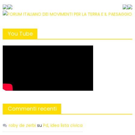
You Tube
Commenti recenti
roby de zerbi
su
Pd, idea lista civica