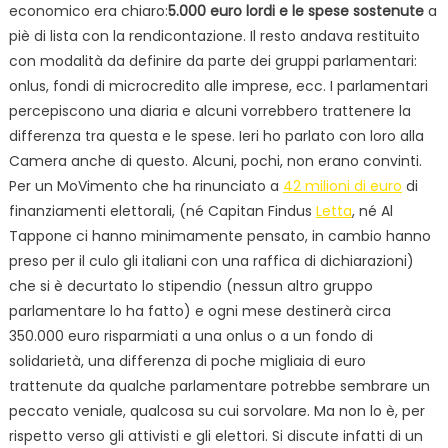
economico era chiaro:
5.000 euro lordi e le spese sostenute
a
piè di lista con la rendicontazione. Il resto andava restituito
con modalità da definire da parte dei gruppi parlamentari:
onlus, fondi di microcredito alle imprese, ecc. I parlamentari
percepiscono una diaria e alcuni vorrebbero trattenere la
differenza tra questa e le spese. Ieri ho parlato con loro alla
Camera anche di questo. Alcuni, pochi, non erano convinti.
Per un MoVimento che ha rinunciato a
42 milioni di euro
di
finanziamenti elettorali, (né Capitan Findus
Letta
, né Al
Tappone ci hanno minimamente pensato, in cambio hanno
preso per il culo gli italiani con una raffica di dichiarazioni)
che si è decurtato lo stipendio (nessun altro gruppo
parlamentare lo ha fatto) e ogni mese destinerà circa
350.000 euro risparmiati a una onlus o a un fondo di
solidarietà, una differenza di poche migliaia di euro
trattenute da qualche parlamentare potrebbe sembrare un
peccato veniale, qualcosa su cui sorvolare. Ma non lo è, per
rispetto verso gli attivisti e gli elettori. Si discute infatti di un