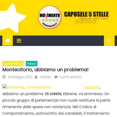
Skip
to
content
MoVimento
News
Montecitorio, abbiamo un problema!
Posted
Author
10 Maggio 2013
admin
Comment(0)
on
Houston
,
abbiamo un problema.
Di cresta
. Ebbene, va ammesso. Un
piccolo gruppo di parlamentari non vuole restituire la parte
rimanente delle spese non sostenute. Nel Codice di
Comportamento, sottoscritto dai candidati, il trattamento