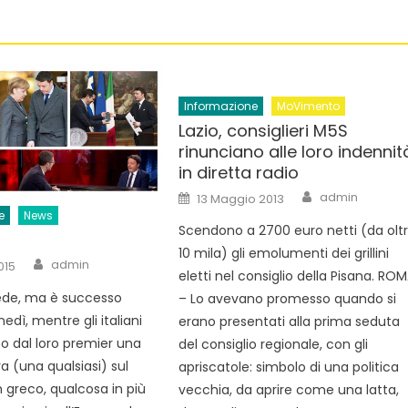
Informazione
MoVimento
Lazio, consiglieri M5S
rinunciano alle loro indennit
in diretta radio
Author
Posted
admin
13 Maggio 2013
on
e
News
Scendono a 2700 euro netti (da olt
10 mila) gli emolumenti dei grillini
Author
admin
015
eletti nel consiglio della Pisana. RO
rede, ma è successo
– Lo avevano promesso quando si
edì, mentre gli italiani
erano presentati alla prima seduta
 dal loro premier una
del consiglio regionale, con gli
a (una qualsiasi) sul
apriscatole: simbolo di una politica
greco, qualcosa in più
vecchia, da aprire come una latta,