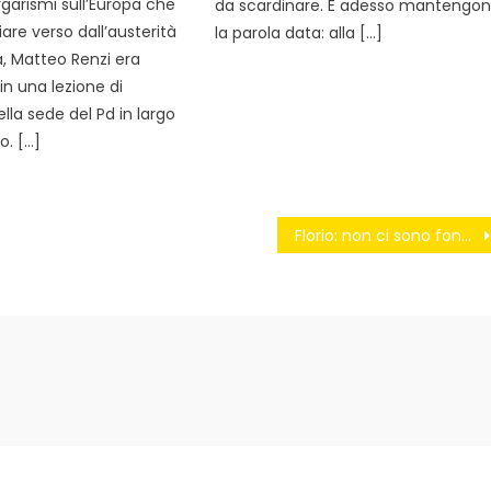
argarismi sull’Europa che
da scardinare. E adesso mantengo
re verso dall’austerità
la parola data: alla […]
a, Matteo Renzi era
n una lezione di
lla sede del Pd in largo
o. […]
Florio: non ci sono fondi per la sanità irpina