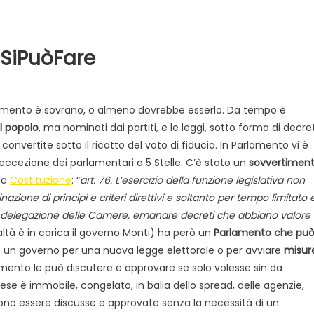
#SiPuòFare
lamento è sovrano, o almeno dovrebbe esserlo. Da tempo è
l popolo
, ma nominati dai partiti, e le leggi, sotto forma di decret
nvertite sotto il ricatto del voto di fiducia. In Parlamento vi è
’eccezione dei parlamentari a 5 Stelle. C’è stato un
sovvertimen
Evidenza
Informazione
News
lla
Costituzione
: “
art. 76. L’esercizio della funzione legislativa non
Acque sempre agitate tra i
videnza
Informazione
one di principi e criteri direttivi e soltanto per tempo limitato 
democratici di Caposele
nza delegazione delle Camere, emanare decreti che abbiano valore
 al biologico italiano
realtà è in carica il governo Monti) ha però un
Parlamento che pu
l Nord. Il settore è a
o un governo per una nuova legge elettorale o per avviare
misur
rlamento le può discutere e approvare se solo volesse sin da
ese è immobile, congelato, in balia dello spread, delle agenzie,
ssono essere discusse e approvate senza la necessità di un