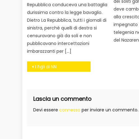
dei soliti g
Repubblica conduceva una battaglia
deve cambia
durissima contro la legge bavaglio.
alla crescit
Dietro La Repubblica, tutti i giornali di
impegnato i
sinistra, perché quelli di destra si
telegenia ne
censuravano già da soli e non
del Nazaren
pubblicavano intercettazioni
imbarazzanti per […]
Navigazione
I figli di NN
articoli
Lascia un commento
Devi essere
connesso
per inviare un commento.