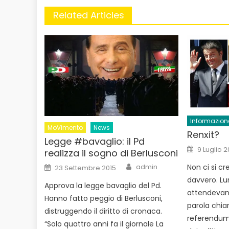
Related Articles
Informazion
MoVimento
News
Renxit?
Legge #bavaglio: il Pd
Posted
9 Luglio 2
realizza il sogno di Berlusconi
on
Author
Posted
admin
Non ci si c
23 Settembre 2015
on
davvero. Lun
Approva la legge bavaglio del Pd.
attendevano
Hanno fatto peggio di Berlusconi,
parola chiar
distruggendo il diritto di cronaca.
referendum 
“Solo quattro anni fa il giornale La