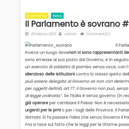
MoVimento
News
Il Parlamento è sovrano 
Posted
Author
28 Marzo 2013
admin
Comment(0)
on
Il Par
invece un luogo dove
non vi sono rappresentanti de
sono emesse al suo posto dal Governo, e in seguito co
un esercito di soldatini di piombo senza voce, con l
Evidenza
Informazione
News
to
silenzioso delle Istituzioni
contro lo stesso spirito de
Bilancio in consiglio con un occhio
Ecologia
E
 il
può essere delegato al Governo se non con determinazi
alle urne
per oggetti definiti, art.77. il Governo non può, se
Duro attacco
di legge ordinaria.
“. Se l’Italia è senza governo (in 
dai Paesi de
già operare
per cambiare il Paese. Non è necessari
rischio
urgenti per le pmi
o per i tagli delle Province. Il Pa
domani. Si fa passare l’idea che senza Governo il Pa
ma si tace sul fatto che le leggi per le riforme po