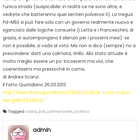
l’unica strada (auspicabile: in realtà ce ne sono altre, e
vedrete che batteranno quei sentieri polverosi lì). La tregua
Pd-M5S si può fare solo con un governo realmente nuovo e
sganciato dalle logiche consuete (i Letta e i Franceschini, di
grazia, si autoimpongano il silenzio per i prossimi mesi): se
non è possibile, si vada al voto. Ma non si dica (sempre) no a
prescindere: datti una calmata, Grillo. Allo stato attuale è
molto meglio essere un po’ incoerenti ma vivi, che
coerentissimi ma pressoché in coma.
di Andrea Scanzi
Il Fatto Quotidiano 26.03.2013
http://www.ilfattoquotidiano.it/2013/03/26/e-tutta-colpa-
dei-grillini/542504/
Tagged
casta
,
pdl
,
pdmenoelle
,
politica
admin