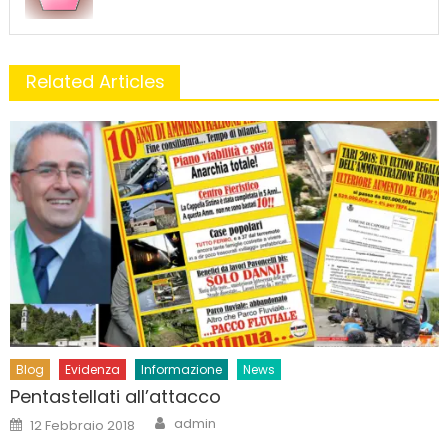
Related Articles
Blog
Evidenza
Informazione
News
Pentastellati all’attacco
Author
Posted
admin
12 Febbraio 2018
on