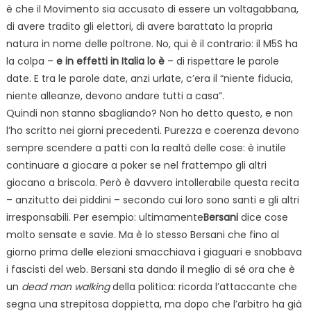
è che il Movimento sia accusato di essere un voltagabbana,
di avere tradito gli elettori, di avere barattato la propria
natura in nome delle poltrone. No, qui è il contrario: il M5S ha
la colpa –
e in effetti in Italia lo è
– di rispettare le parole
date. E tra le parole date, anzi urlate, c’era il “niente fiducia,
niente alleanze, devono andare tutti a casa”.
Quindi non stanno sbagliando? Non ho detto questo, e non
l’ho scritto nei giorni precedenti. Purezza e coerenza devono
sempre scendere a patti con la realtà delle cose: è inutile
continuare a giocare a poker se nel frattempo gli altri
giocano a briscola. Però è davvero intollerabile questa recita
– anzitutto dei piddini – secondo cui loro sono santi e gli altri
irresponsabili. Per esempio: ultimamente
Bersani
dice cose
molto sensate e savie. Ma è lo stesso Bersani che fino al
giorno prima delle elezioni smacchiava i giaguari e snobbava
i fascisti del web. Bersani sta dando il meglio di sé ora che è
un
dead man walking
della politica: ricorda l’attaccante che
segna una strepitosa doppietta, ma dopo che l’arbitro ha già