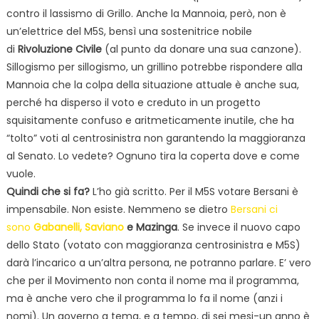
contro il lassismo di Grillo. Anche la Mannoia, però, non è
un’elettrice del M5S, bensì una sostenitrice nobile
di
Rivoluzione Civile
(al punto da donare una sua canzone).
Sillogismo per sillogismo, un grillino potrebbe rispondere alla
Mannoia che la colpa della situazione attuale è anche sua,
perché ha disperso il voto e creduto in un progetto
squisitamente confuso e aritmeticamente inutile, che ha
“tolto” voti al centrosinistra non garantendo la maggioranza
al Senato. Lo vedete? Ognuno tira la coperta dove e come
vuole.
Quindi che si fa?
L’ho già scritto. Per il M5S votare Bersani è
impensabile. Non esiste. Nemmeno se dietro
Bersani ci
sono
Gabanelli, Saviano
e Mazinga
. Se invece il nuovo capo
dello Stato (votato con maggioranza centrosinistra e M5S)
darà l’incarico a un’altra persona, ne potranno parlare. E’ vero
che per il Movimento non conta il nome ma il programma,
ma è anche vero che il programma lo fa il nome (anzi i
nomi). Un governo a tema, e a tempo, di sei mesi-un anno è