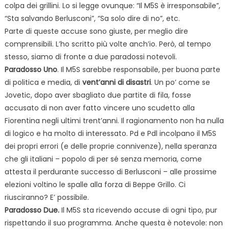
colpa dei grillini. Lo si legge ovunque: “Il M5S è irresponsabile”,
“Sta salvando Berlusconi”, “Sa solo dire di no”, etc.
Parte di queste accuse sono giuste, per meglio dire
comprensibili. L’ho scritto più volte anch’io. Però, al tempo
stesso, siamo di fronte a due paradossi notevoli.
Paradosso Uno
. Il M5S sarebbe responsabile, per buona parte
di politica e media, di
vent’anni di disastri
. Un po’ come se
Jovetic, dopo aver sbagliato due partite di fila, fosse
accusato di non aver fatto vincere uno scudetto alla
Fiorentina negli ultimi trent’anni. Il ragionamento non ha nulla
di logico e ha molto di interessato. Pd e Pdl incolpano il M5S
dei propri errori (e delle proprie connivenze), nella speranza
che gli italiani – popolo di per sé senza memoria, come
attesta il perdurante successo di Berlusconi – alle prossime
elezioni voltino le spalle alla forza di Beppe Grillo. Ci
riusciranno? E’ possibile.
Paradosso Due.
Il M5S sta ricevendo accuse di ogni tipo, pur
rispettando il suo programma. Anche questa è notevole: non