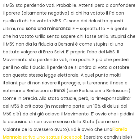
Il M5S sta perdendo voti. Probabile. Attenti però a confondere
il parere (altamente negativo) di chi ha votato il Pd con
quello di chi ha votato M5S. Ci sono dei delusi tra questi
ultimi, ma
sono una minoranza
. E – soprattutto – è gente
che ha votato Grillo senza sapere chi fosse Grillo. Stupirsi che
il M5S non dia la fiducia a Bersani è come stupirsi di una
battuta volgare di Enzo Salvi. E’ proprio l’abc del M5S. Il
Movimento sta perdendo voti, ma pochi. E più che perderli
per il no alla fiducia, li perderà se si andrà al voto a ottobre
con questa stessa legge elettorale. A quel punto molti
italiani, pur di non riavere il pareggio, si tureranno il naso e
voteranno Berlusconi o
Renzi
(cioè Berlusconi o Berlusconi).
Come in Grecia. Allo stato attuale, però, la “irresponsabilità”
del M5S è criticata (in massima parte: un 10% di delusi dal
M5S c’è) da chi già odiava il Movimento. E’ ovvio che i piddini
lo accusino di non avere senso dello Stato (come se i
Violante ce lo avessero avuto). Ed è ovvio che una
Fiorella
Mannoia
scriva uno status Facebook
(peraltro condivisibile)