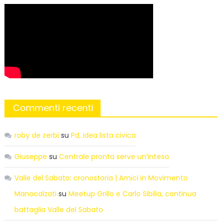
Commenti recenti
roby de zerbi
su
Pd, idea lista civica
Giuseppe
su
Centrale pronta serve un’intesa
Valle del Sabato: cronostoria | Amici in Movimento
Manocalzati
su
Meetup Grillo e Carlo Sibilia, continua
battaglia Valle del Sabato