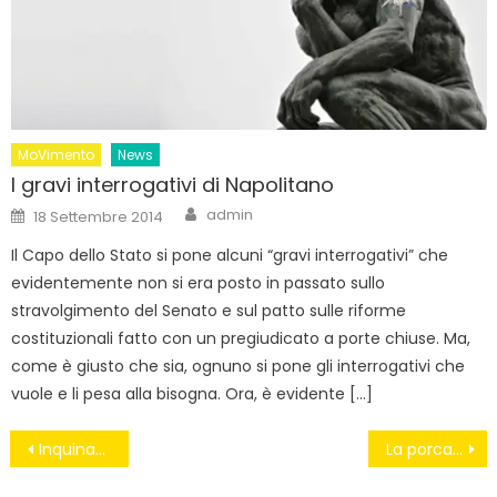
MoVimento
News
I gravi interrogativi di Napolitano
Author
Posted
admin
18 Settembre 2014
on
Il Capo dello Stato si pone alcuni “gravi interrogativi” che
evidentemente non si era posto in passato sullo
stravolgimento del Senato e sul patto sulle riforme
costituzionali fatto con un pregiudicato a porte chiuse. Ma,
come è giusto che sia, ognuno si pone gli interrogativi che
vuole e li pesa alla bisogna. Ora, è evidente […]
Navigazione
Inquinamenti-Poligono di Quirra, un’indagine e un documentario abbattono il silenzio
La porcata di fine legislatura
articoli