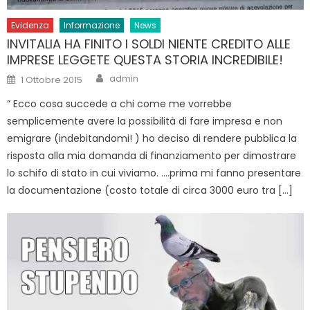
Evidenza
Informazione
News
INVITALIA HA FINITO I SOLDI NIENTE CREDITO ALLE
IMPRESE LEGGETE QUESTA STORIA INCREDIBILE!
Author
Posted
admin
1 Ottobre 2015
on
” Ecco cosa succede a chi come me vorrebbe
semplicemente avere la possibilità di fare impresa e non
emigrare (indebitandomi! ) ho deciso di rendere pubblica la
risposta alla mia domanda di finanziamento per dimostrare
lo schifo di stato in cui viviamo. ….prima mi fanno presentare
la documentazione (costo totale di circa 3000 euro tra […]