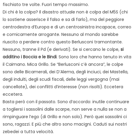
fischiato tre volte. Fuori tempo massimo.
Di chi è la colpa? Il disastro attuale non è colpa del M5S (chi
lo sostiene asserisce il falso e sa di farlo), ma del peggiore
centrodestra d’Europa e di un centrosinistra incapace, correo
e comicamente arrogante. Nessuno al mondo sarebbe
riuscito a perdere contro questo Berlusconi tramontante.
Nessuno, tranne il Pd (e derivati). Se si cercano le colpe,
si
additino i Boccia e le Bindi
. Sono loro che hanno tenuto in vita
il Caimano. Mica Grillo. Se “Berlusconi c’è ancora”, le colpe
sono delle Bicamerali, dei D’Alema, degli inciuci, dei Mastella,
degli indulti, degli scudi fiscali, delle leggi vergogna (mai
cancellate), dei conflitti d’interesse (non risolti). Eccetera
eccetera.
Basta però con il passato. Sono d’accordo: inutile continuare
a togliersi i sassolini dalle scarpe, non serve a nulla se non a
rimpinguare l’ego (di Grillo e non solo). Però quei sassolini ci
sono, ragazzi. E più che altro sono macigni. Caduti sui nostri
zebedei a tutta velocità.