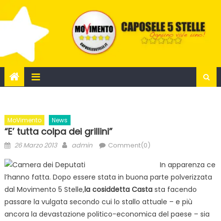
Skip
to
content
MoVimento
News
“E’ tutta colpa dei grillini”
Posted
Author
26 Marzo 2013
admin
Comment(0)
on
In apparenza ce
l’hanno fatta. Dopo essere stata in buona parte polverizzata
dal Movimento 5 Stelle,
la cosiddetta Casta
sta facendo
passare la vulgata secondo cui lo stallo attuale – e più
ancora la devastazione politico-economica del paese – sia