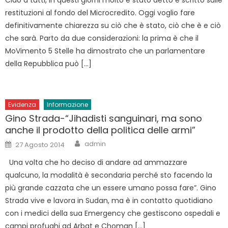
Ciao a tutti, in questi giorni molto è stato detto e scritto sulle
restituzioni al fondo del Microcredito. Oggi voglio fare
definitivamente chiarezza su ciò che è stato, ciò che è e ciò
che sarà. Parto da due considerazioni: la prima è che il
MoVimento 5 Stelle ha dimostrato che un parlamentare
della Repubblica può […]
Evidenza
Informazione
Gino Strada-“Jihadisti sanguinari, ma sono
anche il prodotto della politica delle armi”
Author
Posted
admin
27 Agosto 2014
on
Una volta che ho deciso di andare ad ammazzare
qualcuno, la modalità è secondaria perché sto facendo la
più grande cazzata che un essere umano possa fare”. Gino
Strada vive e lavora in Sudan, ma è in contatto quotidiano
con i medici della sua Emergency che gestiscono ospedali e
campi profughi ad Arbat e Choman […]