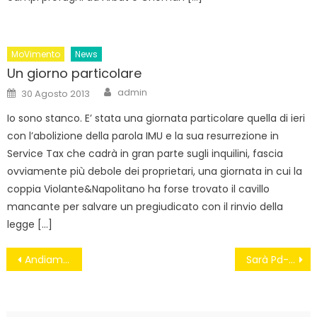
MoVimento
News
Un giorno particolare
Author
Posted
admin
30 Agosto 2013
on
Io sono stanco. E’ stata una giornata particolare quella di ieri
con l’abolizione della parola IMU e la sua resurrezione in
Service Tax che cadrà in gran parte sugli inquilini, fascia
ovviamente più debole dei proprietari, una giornata in cui la
coppia Violante&Napolitano ha forse trovato il cavillo
mancante per salvare un pregiudicato con il rinvio della
legge […]
Navigazione
Andiamo al governo per cambiare il Paese!
Sarà Pd-Arcobaleno? Avanzano tre liste per il paese delle sorgenti
articoli