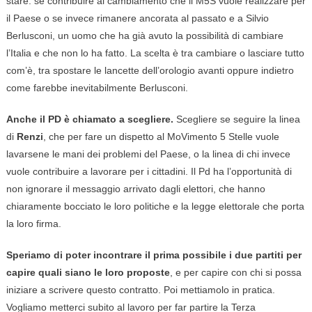
stare: se contribuire al cambiamento che il M5S vuole realizzare per
il Paese o se invece rimanere ancorata al passato e a Silvio
Berlusconi, un uomo che ha già avuto la possibilità di cambiare
l’Italia e che non lo ha fatto. La scelta è tra cambiare o lasciare tutto
com’è, tra spostare le lancette dell’orologio avanti oppure indietro
come farebbe inevitabilmente Berlusconi.
Anche il PD è chiamato a scegliere.
Scegliere se seguire la linea
di
Renzi
, che per fare un dispetto al MoVimento 5 Stelle vuole
lavarsene le mani dei problemi del Paese, o la linea di chi invece
vuole contribuire a lavorare per i cittadini. Il Pd ha l’opportunità di
non ignorare il messaggio arrivato dagli elettori, che hanno
chiaramente bocciato le loro politiche e la legge elettorale che porta
la loro firma.
Speriamo di poter incontrare il prima possibile i due partiti per
capire quali siano le loro proposte
, e per capire con chi si possa
iniziare a scrivere questo contratto. Poi mettiamolo in pratica.
Vogliamo metterci subito al lavoro per far partire la Terza