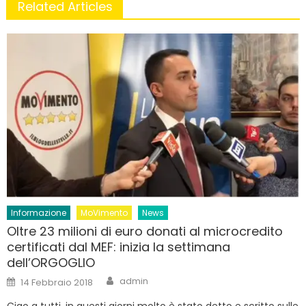
Related Articles
Informazione
MoVimento
News
Oltre 23 milioni di euro donati al microcredito
certificati dal MEF: inizia la settimana
dell’ORGOGLIO
Author
Posted
admin
14 Febbraio 2018
on