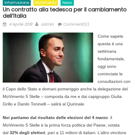
Informazione
MoVimento
News
Un contratto alla tedesca per il cambiamento
dell’Italia
Posted
Author
4 Aprile 2018
admin
Comment(0)
on
Come sapete
questa è una
settimana
fondamentale,
oggi sono
cominciate le
consultazioni con
il Capo dello Stato e domani pomeriggio anche la delegazione del
MoVimento 5 Stelle – composta da me e dai capigruppo Giulia
Grillo e Danilo Toninelli – salirà al Quirinale.
Noi partiamo dal risultato delle elezioni del 4 marzo
: il
MoVimento 5 Stelle è la prima forza politica del Paese, votata
dal
32% degli elettori
, pari a 11 milioni di italiani. L’altro vincitore