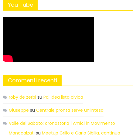
You Tube
Commenti recenti
roby de zerbi
su
Pd, idea lista civica
Giuseppe
su
Centrale pronta serve un’intesa
Valle del Sabato: cronostoria | Amici in Movimento
Manocalzati
su
Meetup Grillo e Carlo Sibilia, continua