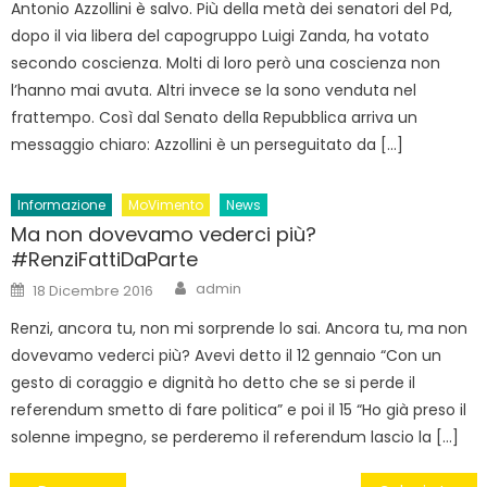
Antonio Azzollini è salvo. Più della metà dei senatori del Pd,
dopo il via libera del capogruppo Luigi Zanda, ha votato
secondo coscienza. Molti di loro però una coscienza non
l’hanno mai avuta. Altri invece se la sono venduta nel
frattempo. Così dal Senato della Repubblica arriva un
messaggio chiaro: Azzollini è un perseguitato da […]
Informazione
MoVimento
News
Ma non dovevamo vederci più?
#RenziFattiDaParte
Author
Posted
admin
18 Dicembre 2016
on
Renzi, ancora tu, non mi sorprende lo sai. Ancora tu, ma non
dovevamo vederci più? Avevi detto il 12 gennaio “Con un
gesto di coraggio e dignità ho detto che se si perde il
referendum smetto di fare politica” e poi il 15 “Ho già preso il
solenne impegno, se perderemo il referendum lascio la […]