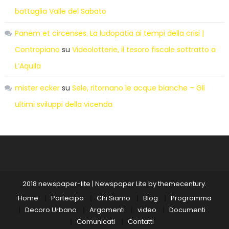
battaglia Valle del Sabato
Panem et circenses. La ludopatia ai tempi della crisi |
Contropiano
su
Videolotterie, il tesoro fiscale sottratto a
L’Aquila
mister ecker
su
Sele, ritornano le acque bianche – Gli
ultimi sviluppi della vicenda
2018 newspaper-lite
|
Newspaper Lite by
themecentury
.
Home
Partecipa
Chi Siamo
Blog
Programma
Decoro Urbano
Argomenti
video
Documenti
Comunicati
Contatti