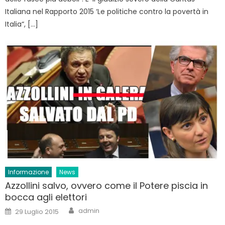
Italiana nel Rapporto 2015 ‘Le politiche contro la povertà in
Italia“, […]
Informazione
News
Azzollini salvo, ovvero come il Potere piscia in
bocca agli elettori
Author
Posted
admin
29 Luglio 2015
on