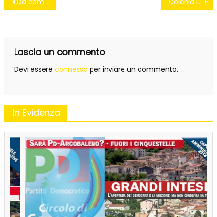
Navigazione
Da comunista gramsciana, io mi iscrivo al M5S
Colonia Italia
articoli
Lascia un commento
Devi essere
connesso
per inviare un commento.
In Evidenza