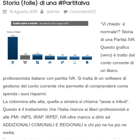
Storia (folle) di una #PartitaIva
Posted
Author
19 Agosto 2015
admin
Comment(0)
on
“Vi chiedo: è
normale!? Storia
di una Partita IVA.
Questo grafico
(vero) è tratto dal
conto corrente di
un libero
professionista italiano con partita IVA. Si tratta di un software di
gestione del conto corrente che permette di comprendere come
spenda i suoi risparmi.
La colonnina alta alta, quella a sinistra si chiama “tasse e tributi”.
Questo è il trattamento che l’Italia riserva ai liberi professionisti e
alle PMI: INPS, IRAP, IRPEF, IVA oltre manco a dirlo ad
ADDIZIONALI COMUNALI E REGIONALI e chi più ne ha più ne
metta.