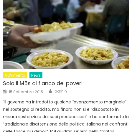
MoVimento
News
Solo il M5s al fianco dei poveri
Author
Posted
admin
15 Settembre 2015
on
“Il governo ha introdotto qualche “avanzamento marginale”
nel sostegno al reddito, ma finora non si è “discostato in
misura sostanziale dai suoi predecessori” e ha confermato la
“tradizionale disattenzione della politica italiana nei confronti
delle fasce più deboli”. E’ il giudizio severo della Caritas