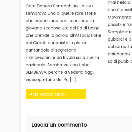
mai nella di
Cara Debora Serracchiani, la sua
non è possib
sembrava una di quelle rare storie
Movimento 5
che riconciliano con la politica: la
possibile farl
giovane sconosciuta del Pd di Udine
Semplice: n
che prende la parola all’Associazione
pubblici e 
dei Circoli, conquista la platea
abbiamo fat
cantandole al segretario
chiedendo “
Franceschini e da lì vola sulla scena
soldi pubblic
nazionale. Sembrava una fiaba.
SEMBRAVA, perché a vederla oggi,
vicesegretario del Pd […]
Navigazione
Ho votato Grillo
articoli
Lascia un commento