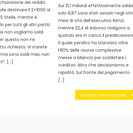
chiarazione dei redditi
Sui 31,1 miliardi effettivamente salda
ile destinare il 2×1000 al
solo 8,87 sono stati versati negli ott
 Stelle, mentre è
mesi di vita dell’esecutivo Renzi,
o per tutti gli altri partiti.
mentre 22,4 di esborso risalgono a
oi non vogliamo soldi
quando era in carica il predecessore
per questo non ne
Il quale peraltro ha stanziato oltre
to richiesta. Vi starete
l’80% delle risorse complessive
ma sono soldi miei, non
messe a bilancio per soddisfare i
i!”. […]
creditori. Altro che decisionismo e
rapidità. Sul fronte del pagamento
[…]
De Mita, l’associazione della moglie per i disabili. Ma loro sono esclusi