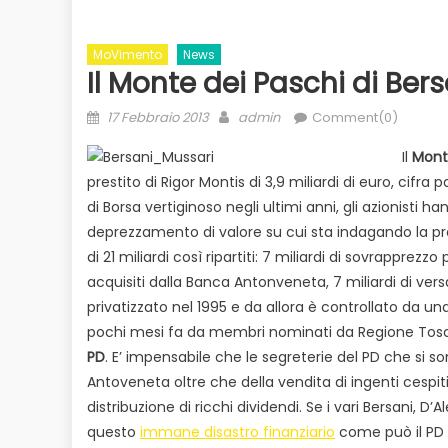
MoVimento
News
Il Monte dei Paschi di Bers
Posted
Author
17 Febbraio 2013
admin
Comment(0)
on
Il
Mont
prestito di Rigor Montis di 3,9 miliardi di euro, cifra par
di Borsa vertiginoso negli ultimi anni, gli azionisti 
deprezzamento di valore su cui sta indagando la pr
Evidenza
Informazione
News
to
di 21 miliardi così ripartiti: 7 miliardi di sovrapprezzo
Bilancio in consiglio con un occhio
Ecologia
E
 il
acquisiti dalla Banca Antonveneta, 7 miliardi di ve
alle urne
privatizzato nel 1995 e da allora è controllato da u
Duro attacco
pochi mesi fa da membri nominati da Regione Tosca
dai Paesi de
PD
. E’ impensabile che le segreterie del PD che si s
rischio
Antoveneta oltre che della vendita di ingenti cespi
distribuzione di ricchi dividendi. Se i vari Bersani, D
questo
immane disastro finanziario
come può il PD