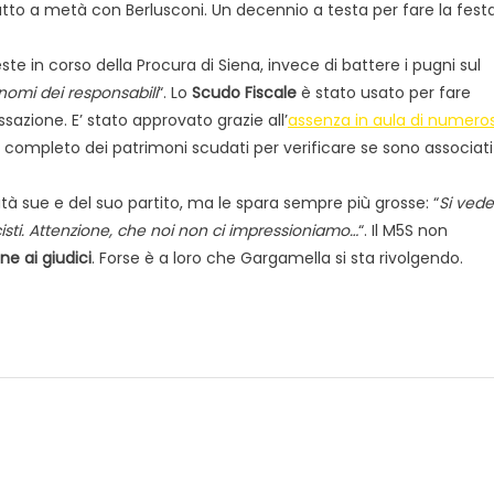
atto a metà con Berlusconi. Un decennio a testa per fare la fest
este in corso della Procura di Siena, invece di battere i pugni sul
 nomi dei responsabili
“. Lo
Scudo Fiscale
è stato usato per fare
tassazione. E’ stato approvato grazie all’
assenza in aula di numeros
co completo dei patrimoni scudati per verificare se sono associati
ità sue e del suo partito, ma le spara sempre più grosse: “
Si vede
isti. Attenzione, che noi non ci impressioniamo…
“. Il M5S non
e ai giudici
. Forse è a loro che Gargamella si sta rivolgendo.