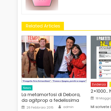
Related Articles
Evidenza
News
2×1000… 
La metamorfosi di Debora,
Posted
18 Maggio
da agitprop a fedelissima
on
Author
Posted
Mi scrivete
admin
26 Febbraio 2015
on