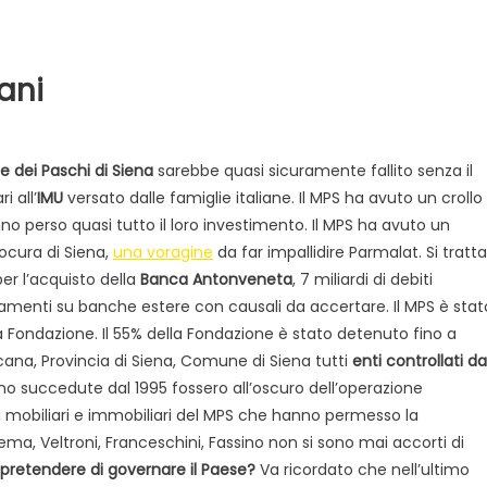
ani
e dei Paschi di Siena
sarebbe quasi sicuramente fallito senza il
i all’
IMU
versato dalle famiglie italiane. Il MPS ha avuto un crollo
hanno perso quasi tutto il loro investimento. Il MPS ha avuto un
ocura di Siena,
una voragine
da far impallidire Parmalat. Si tratta
Evidenza
Informazione
News
 per l’acquisto della
Banca Antonveneta
, 7 miliardi di debiti
Acque sempre agitate tra i
videnza
Informazione
rsamenti su banche estere con causali da accertare. Il MPS è stat
democratici di Caposele
na Fondazione. Il 55% della Fondazione è stato detenuto fino a
 al biologico italiano
na, Provincia di Siena, Comune di Siena tutti
enti controllati da
l Nord. Il settore è a
ono succedute dal 1995 fossero all’oscuro dell’operazione
ti mobiliari e immobiliari del MPS che hanno permesso la
’Alema, Veltroni, Franceschini, Fassino non si sono mai accorti di
pretendere di governare il Paese?
Va ricordato che nell’ultimo