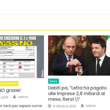
News
MoVimento
Debiti pa, “Letta ha pagato
NO grazie!
alle imprese 2,8 miliardi al
Author
admin
 2015
mese, Renzi 1,1″
Author
Posted
admin
 in tanti per sapere come
8 Ottobre 2014
on