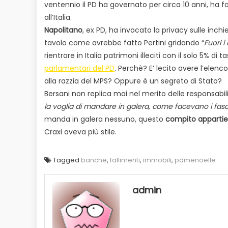
ventennio il PD ha governato per circa 10 anni, ha f
all’Italia.
Napolitano
, ex PD, ha invocato la privacy sulle inchi
tavolo come avrebbe fatto Pertini gridando “
Fuori i
rientrare in Italia patrimoni illeciti con il solo 5% di 
parlamentari del PD
. Perchè? E’ lecito avere l’elen
alla razzia del MPS? Oppure è un segreto di Stato?
Bersani non replica mai nel merito delle responsabil
la voglia di mandare in galera, come facevano i fasc
manda in galera nessuno, questo
compito appartien
Craxi aveva più stile.
Tagged
banche
,
fallimenti
,
immobili
,
pdmenoelle
admin