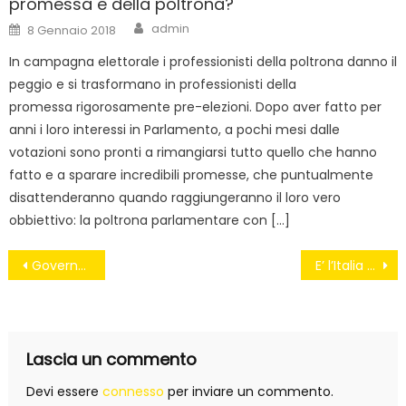
promessa e della poltrona?
Author
Posted
admin
8 Gennaio 2018
on
In campagna elettorale i professionisti della poltrona danno il
peggio e si trasformano in professionisti della
promessa rigorosamente pre-elezioni. Dopo aver fatto per
anni i loro interessi in Parlamento, a pochi mesi dalle
votazioni sono pronti a rimangiarsi tutto quello che hanno
fatto e a sparare incredibili promesse, che puntualmente
disattenderanno quando raggiungeranno il loro vero
obbiettivo: la poltrona parlamentare con […]
Navigazione
Governo e Pd responsabili della corruzione in Italia
E’ l’Italia che va (a fanculo)
articoli
Lascia un commento
Devi essere
connesso
per inviare un commento.