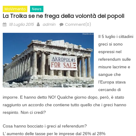
MoVimento
News
La Troika se ne frega della volontà dei popoli
Posted
Author
18 Luglio 2015
admin
Comment(0)
on
Il 5 luglio i cittadini
greci si sono
espressi nel
referendum sulle
misure lacrime e
sangue che
l’Europa stava
cercando di
imporre. E hanno detto NO! Qualche giorno dopo, però, è stato
raggiunto un accordo che contiene tutto quello che i greci hanno
respinto. Non ci credi?
Cosa hanno bocciato i greci al referendum?
L’ aumento delle tasse per le imprese dal 26% al 28%