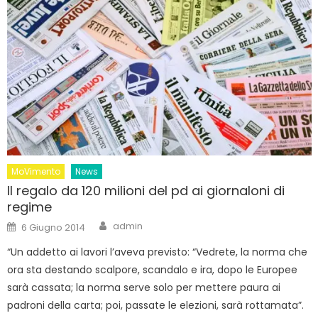
MoVimento
News
Il regalo da 120 milioni del pd ai giornaloni di
regime
Author
Posted
admin
6 Giugno 2014
on
“Un addetto ai lavori l’aveva previsto: “Vedrete, la norma che
ora sta destando scalpore, scandalo e ira, dopo le Europee
sarà cassata; la norma serve solo per mettere paura ai
padroni della carta; poi, passate le elezioni, sarà rottamata”.