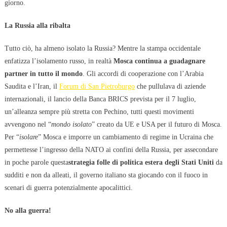
giorno.
La Russia alla ribalta
Tutto ciò, ha almeno isolato la Russia? Mentre la stampa occidentale
enfatizza l’isolamento russo, in realtà
Mosca continua a guadagnare
partner in tutto il mondo
. Gli accordi di cooperazione con l’Arabia
Saudita e l’Iran, il
Forum di San Pietroburgo
che pullulava di aziende
internazionali, il lancio della Banca BRICS prevista per il 7 luglio,
un’alleanza sempre più stretta con Pechino, tutti questi movimenti
avvengono nel “
mondo isolato
” creato da UE e USA per il futuro di Mosca.
Per “
isolare
” Mosca e imporre un cambiamento di regime in Ucraina che
permettesse l’ingresso della NATO ai confini della Russia, per assecondare
in poche parole questa
strategia folle di politica estera degli Stati Uniti
da
sudditi e non da alleati, il governo italiano sta giocando con il fuoco in
scenari di guerra potenzialmente apocalittici.
No alla guerra!