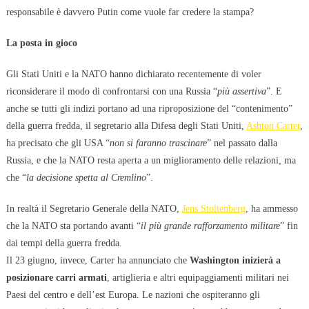
responsabile è davvero Putin come vuole far credere la stampa?
La posta in gioco
Gli Stati Uniti e la NATO hanno dichiarato recentemente di voler
riconsiderare il modo di confrontarsi con una Russia “
più assertiva
”. E
anche se tutti gli indizi portano ad una riproposizione del “contenimento”
della guerra fredda, il segretario alla Difesa degli Stati Uniti,
Ashton Carter
,
ha precisato che gli USA “
non si faranno trascinare
” nel passato dalla
Russia, e che la NATO resta aperta a un miglioramento delle relazioni, ma
che “
la decisione spetta al Cremlino
”.
In realtà il Segretario Generale della NATO,
Jens Stoltenberg
, ha ammesso
che la NATO sta portando avanti “
il più grande rafforzamento militare
” fin
dai tempi della guerra fredda.
Il 23 giugno, invece, Carter ha annunciato che
Washington inizierà a
posizionare carri armati
, artiglieria e altri equipaggiamenti militari nei
Paesi del centro e dell’est Europa. Le nazioni che ospiteranno gli