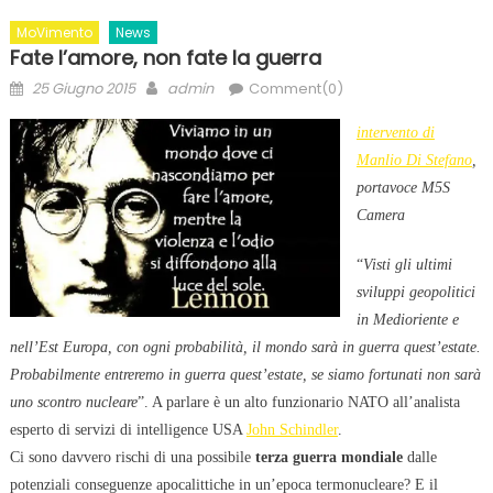
MoVimento
News
Fate l’amore, non fate la guerra
Posted
Author
25 Giugno 2015
admin
Comment(0)
on
intervento di
Manlio Di Stefano
,
portavoce M5S
Camera
“
Visti gli ultimi
sviluppi geopolitici
in Medioriente e
nell’Est Europa, con ogni probabilità, il mondo sarà in guerra quest’estate.
Probabilmente entreremo in guerra quest’estate, se siamo fortunati non sarà
uno scontro nucleare
”. A parlare è un alto funzionario NATO all’analista
esperto di servizi di intelligence USA
John Schindler
.
Ci sono davvero rischi di una possibile
terza guerra mondiale
dalle
potenziali conseguenze apocalittiche in un’epoca termonucleare? E il