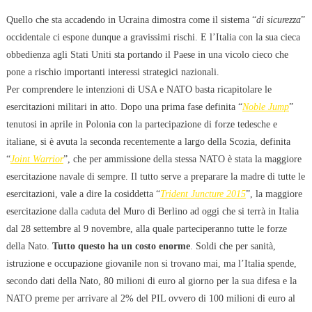
Quello che sta accadendo in Ucraina dimostra come il sistema “
di sicurezza
”
occidentale ci espone dunque a gravissimi rischi. E l’Italia con la sua cieca
obbedienza agli Stati Uniti sta portando il Paese in una vicolo cieco che
pone a rischio importanti interessi strategici nazionali.
Per comprendere le intenzioni di USA e NATO basta ricapitolare le
esercitazioni militari in atto. Dopo una prima fase definita “
Noble Jump
”
tenutosi in aprile in Polonia con la partecipazione di forze tedesche e
italiane, si è avuta la seconda recentemente a largo della Scozia, definita
“
Joint Warrior
”, che per ammissione della stessa NATO è stata la maggiore
esercitazione navale di sempre. Il tutto serve a preparare la madre di tutte le
esercitazioni, vale a dire la cosiddetta “
Trident Juncture 2015
”, la maggiore
esercitazione dalla caduta del Muro di Berlino ad oggi che si terrà in Italia
dal 28 settembre al 9 novembre, alla quale parteciperanno tutte le forze
della Nato.
Tutto questo ha un costo enorme
. Soldi che per sanità,
istruzione e occupazione giovanile non si trovano mai, ma l’Italia spende,
secondo dati della Nato, 80 milioni di euro al giorno per la sua difesa e la
NATO preme per arrivare al 2% del PIL ovvero di 100 milioni di euro al