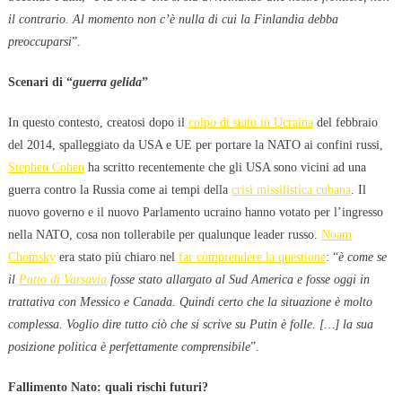
il contrario. Al momento non c’è nulla di cui la Finlandia debba
preoccuparsi
”.
Scenari di “
guerra gelida
”
In questo contesto, creatosi dopo il
colpo di stato in Ucraina
del febbraio
del 2014, spalleggiato da USA e UE per portare la NATO ai confini russi,
Stephen Cohen
ha scritto recentemente che gli USA sono vicini ad una
guerra contro la Russia come ai tempi della
crisi missilistica cubana
. Il
nuovo governo e il nuovo Parlamento ucraino hanno votato per l’ingresso
nella NATO, cosa non tollerabile per qualunque leader russo.
Noam
Chomsky
era stato più chiaro nel
far comprendere la questione
: “
è come se
il
Patto di Varsavia
fosse stato allargato al Sud America e fosse oggi in
trattativa con Messico e Canada. Quindi certo che la situazione è molto
complessa. Voglio dire tutto ciò che si scrive su Putin è folle. […] la sua
posizione politica è perfettamente comprensibile
”.
Fallimento Nato: quali rischi futuri?