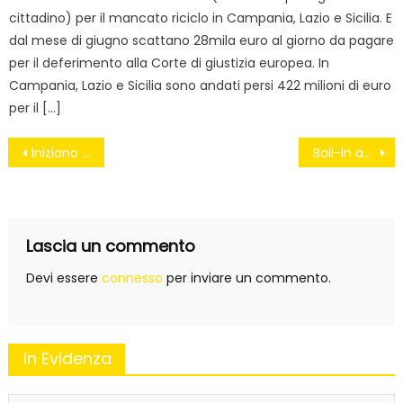
cittadino) per il mancato riciclo in Campania, Lazio e Sicilia. E
dal mese di giugno scattano 28mila euro al giorno da pagare
per il deferimento alla Corte di giustizia europea. In
Campania, Lazio e Sicilia sono andati persi 422 milioni di euro
per il […]
Navigazione
Iniziano i lavori della strada con i soldi restitituiti dal M5S
Bail-In approvato in Comm. Finanze. Italia come Cipro: se la banca fallisce paghi tu
articoli
Lascia un commento
Devi essere
connesso
per inviare un commento.
In Evidenza