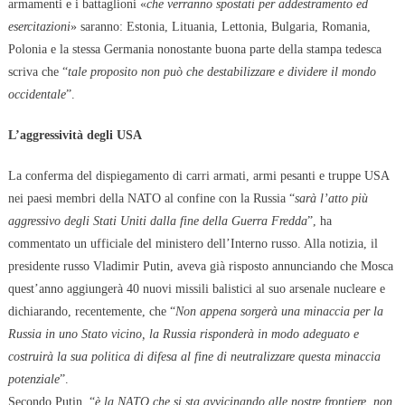
armamenti e i battaglioni «
che verranno spostati per addestramento ed
esercitazioni
» saranno: Estonia, Lituania, Lettonia, Bulgaria, Romania,
Polonia e la stessa Germania nonostante buona parte della stampa tedesca
scriva che “
tale proposito non può che destabilizzare e dividere il mondo
occidentale
”.
L’aggressività degli USA
La conferma del dispiegamento di carri armati, armi pesanti e truppe USA
nei paesi membri della NATO al confine con la Russia “
sarà l’atto più
aggressivo degli Stati Uniti dalla fine della Guerra Fredda
”, ha
commentato un ufficiale del ministero dell’Interno russo. Alla notizia, il
presidente russo Vladimir Putin, aveva già risposto annunciando che Mosca
quest’anno aggiungerà 40 nuovi missili balistici al suo arsenale nucleare e
dichiarando, recentemente, che “
Non appena sorgerà una minaccia per la
Russia in uno Stato vicino, la Russia risponderà in modo adeguato e
costruirà la sua politica di difesa al fine di neutralizzare questa minaccia
potenziale
”.
Secondo Putin, “
è la NATO che si sta avvicinando alle nostre frontiere, non