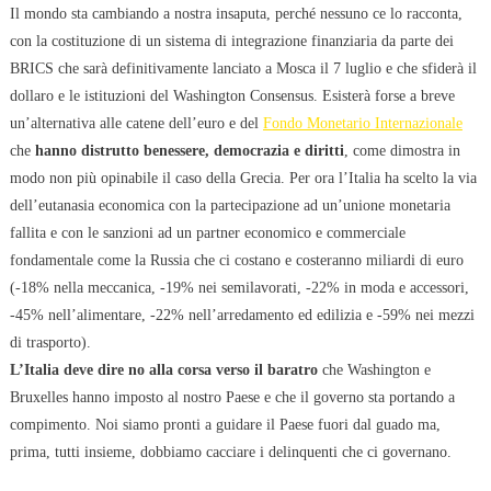
Il mondo sta cambiando a nostra insaputa, perché nessuno ce lo racconta,
con la costituzione di un sistema di integrazione finanziaria da parte dei
BRICS che sarà definitivamente lanciato a Mosca il 7 luglio e che sfiderà il
dollaro e le istituzioni del Washington Consensus. Esisterà forse a breve
un’alternativa alle catene dell’euro e del
Fondo Monetario Internazionale
che
hanno distrutto benessere, democrazia e diritti
, come dimostra in
modo non più opinabile il caso della Grecia. Per ora l’Italia ha scelto la via
dell’eutanasia economica con la partecipazione ad un’unione monetaria
fallita e con le sanzioni ad un partner economico e commerciale
fondamentale come la Russia che ci costano e costeranno miliardi di euro
(-18% nella meccanica, -19% nei semilavorati, -22% in moda e accessori,
-45% nell’alimentare, -22% nell’arredamento ed edilizia e -59% nei mezzi
di trasporto).
L’Italia deve dire no alla corsa verso il baratro
che Washington e
Bruxelles hanno imposto al nostro Paese e che il governo sta portando a
compimento. Noi siamo pronti a guidare il Paese fuori dal guado ma,
prima, tutti insieme, dobbiamo cacciare i delinquenti che ci governano.