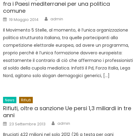
fra i Paesi mediterranei per una politica
comune
Author
Posted
admin
19 Maggio 2014
on
Il Movimento 5 Stelle, al momento, è l’unica organizzazione
politica strutturata italiana, tra quelle partecipanti alla
competizione elettorale europea, ad avere un programma,
proprio perché è l’unica formazione davvero europeista:
esattamente il contrario di ciò che affermano i professionisti
al soldo della cupola mediatica. Infatti il Pd, Forza Italia, Lega
Nord, agitano solo slogan demagogici generici, […]
News
Rifiuti
Rifiuti, oltre a sanzione Ue persi 1,3 miliardi in tre
anni
Author
Posted
admin
23 Settembre 2013
on
Bruciati 422 milioni nel solo 2012 (26 a testa per ogni