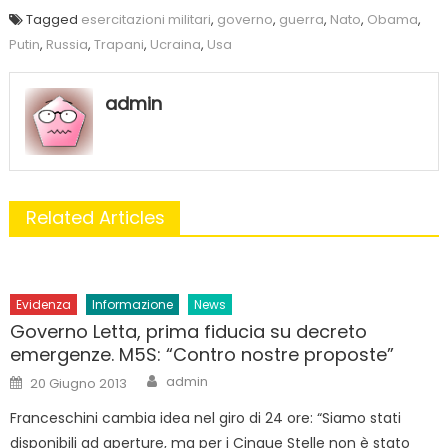
Tagged
esercitazioni militari
,
governo
,
guerra
,
Nato
,
Obama
,
Putin
,
Russia
,
Trapani
,
Ucraina
,
Usa
admin
Related Articles
Evidenza
Informazione
News
Governo Letta, prima fiducia su decreto
emergenze. M5S: “Contro nostre proposte”
Author
Posted
admin
20 Giugno 2013
on
Franceschini cambia idea nel giro di 24 ore: “Siamo stati
disponibili ad aperture, ma per i Cinque Stelle non è stato