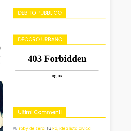
DEBITO PUBBLICO
DECORO URBANO
i
i
te
Ultimi Commenti
roby de zerbi
su
Pd, idea lista civica