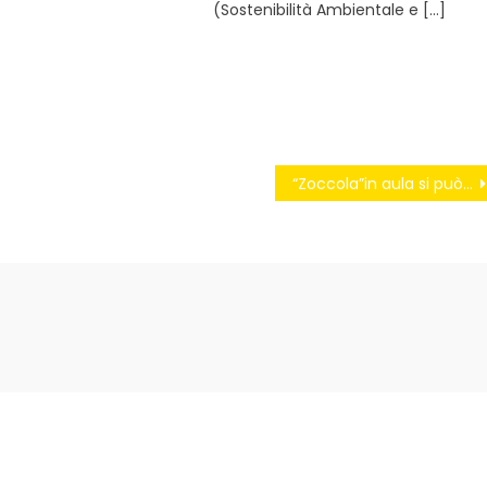
(Sostenibilità Ambientale e […]
“Zoccola”in aula si può dire