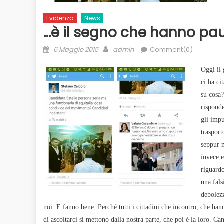
Evidenza
News
…è il segno che hanno paur
Posted
Author
6 Maggio 2015
admin
Comment(0)
on
Oggi il 
ci ha ci
su cosa?
risponde
gli impu
trasport
seppur 
invece 
riguard
una fals
debolezz
noi. E fanno bene. Perché tutti i cittadini che incontro, che hann
di ascoltarci si mettono dalla nostra parte, che poi è la loro. 