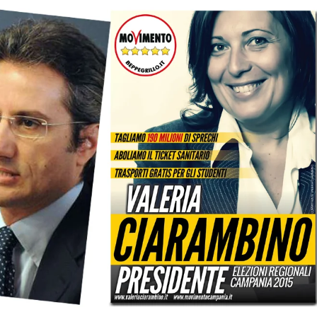
Evidenza
Informazione
News
Acque sempre agitate tra i
videnza
Informazione
democratici di Caposele
 al biologico italiano
l Nord. Il settore è a