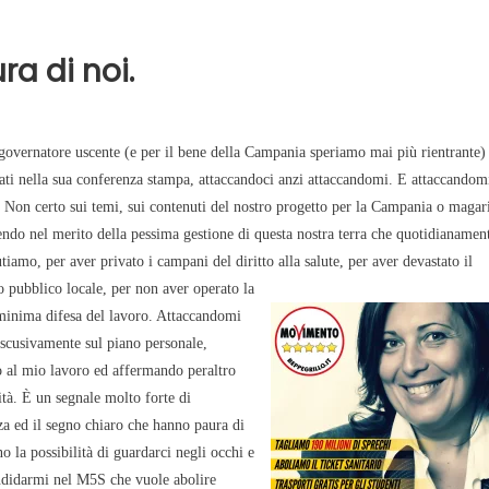
a di noi.
governatore uscente (e per il bene della Campania speriamo mai più rientrante)
tati nella sua conferenza stampa, attaccandoci anzi attaccandomi. E attaccandom
 Non certo sui temi, sui contenuti del nostro progetto per la Campania o magar
ndo nel merito della pessima gestione di questa nostra terra che quotidianamen
tiamo, per aver privato i campani del diritto alla salute, per aver devastato il
o pubblico locale, per non ave
r operato la
minima difesa del lavoro. Attaccandomi
escusivamente sul piano personale,
o al mio lavoro ed affermando peraltro
ità. È un segnale molto forte di
a ed il segno chiaro che hanno paura di
o la possibilità di guardarci negli occhi e
Candidarmi nel M5S che vuole abolire