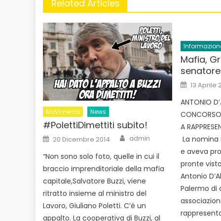
Related Articles
Informazion
Mafia, G
senatore
Posted
13 Aprile 
on
ANTONIO D’
MoVimento
News
CONCORSO 
#PolettiDimettiti subito!
A RAPPRESEN
Author
Posted
admin
La nomina n
20 Dicembre 2014
on
e aveva pro
“Non sono solo foto, quelle in cui il
pronte visto
braccio imprenditoriale della mafia
Antonio D’Al
capitale,Salvatore Buzzi, viene
Palermo di 
ritratto insieme al ministro del
associazion
Lavoro, Giuliano Poletti. C’è un
rappresenta
appalto. La cooperativa di Buzzi, al