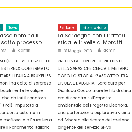
e
News
Evidenza
Informazione
rasso nomina il
La Sardegna con i trattori
 sotto processo
sfida le trivelle di Moratti
Author
Author
Posted
admin
admin
2013
31 Maggio 2013
on
ALÌ (PDL) È ACCUSATO DI
PROTESTA CONTRO LE RICHIESTE
ESTERNO: CONFERMATO
DELLA SARAS CHE CERCA IL METANO
TARE L’ITALIA A BRUXELLES.
DOPO LO STOP AL GASDOTTO TRA
on l’ha colto di sorpresa
L’ISOLA E L’ALGERIA. Sarà dura per
babilmente le valigie
Gianluca Cocco tirare le fila di dieci
 che da ieri il senatore
ore di scontro sull’impatto
ì (Pdl), imputato a
ambientale del Progetto Eleonora,
concorso esterno in
una perforazione esplorativa vicino
e mafiosa, è a Bruxelles a
ad Arborea alla ricerca del metano. I
re il Parlamento italiano
dirigente del servizio Si-va