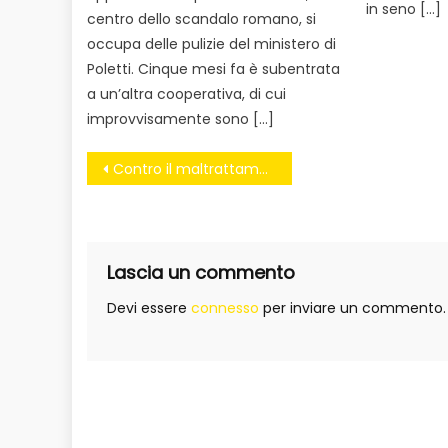
in seno […]
centro dello scandalo romano, si
occupa delle pulizie del ministero di
Poletti. Cinque mesi fa è subentrata
a un’altra cooperativa, di cui
improvvisamente sono […]
Navigazione
Contro il maltrattamento degli animali approvate le mozioni M5S. Adesso via al DDL!
articoli
Lascia un commento
Devi essere
connesso
per inviare un commento.