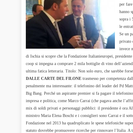
per fare
hanno sp
sopra i 
le entra
Se un pa
privato 
invece n
di Ischia si scopre che la Fondazione Italianieuropei, preside
coop si impegna a comprare 2 mila bottiglie di vino dell’aziend
ultima fatica letteraria. Titolo: Non solo euro, che sarebbe fo
DALLE CARTE DEL FILONE
trasmesso per competenza dalla
penalmente ma interessante: il telefonino del leader del Pd Mat
Big Bang. Perché un aspirante premier si fa pagare il telefonin
impresa e politica, come Marco Carrai (che pagava anche l’affit
mix di soldi privati e personaggi pubblici: il presidente è ora A
ministro
Maria Elena Boschi e i consiglieri sono Carrai e il sot
Fondazione nel 2013 ha quadruplicato le spese telefoniche supe
statuto dovrebbe promuovere ricerche per rinnovare l’Italia. A ta