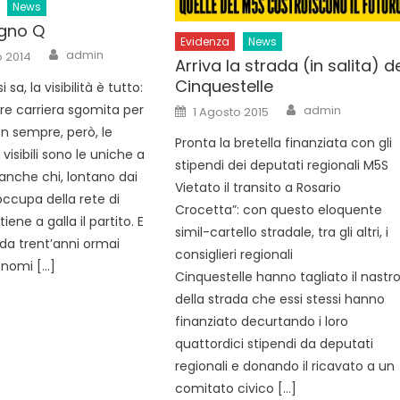
News
gno Q
Evidenza
News
Author
admin
o 2014
Arriva la strada (in salita) d
Cinquestelle
si sa, la visibilità è tutto:
Author
Posted
are carriera sgomita per
admin
1 Agosto 2015
on
on sempre, però, le
Pronta la bretella finanziata con gli
visibili sono le uniche a
stipendi dei deputati regionali M5S
 anche chi, lontano dai
Vietato il transito a Rosario
i occupa della rete di
Crocetta”: con questo eloquente
iene a galla il partito. E
simil-cartello stradale, tra gli altri, i
 da trent’anni ormai
consiglieri regionali
 nomi […]
Cinquestelle hanno tagliato il nastr
della strada che essi stessi hanno
finanziato decurtando i loro
quattordici stipendi da deputati
regionali e donando il ricavato a un
comitato civico […]