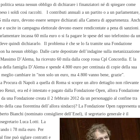
 politica senza nessun obbligo di dichiarare i finanziatori né di spiegare come
eso i soldi così raccolti.
I contributi annuali a un partito o a un parlamentare,
5 mila euro, devono essere sempre dichiarati alla Camera di appartenenza. Anc
te e uscite in campagna elettorale devono essere rendicontate a pena di sanzioni.
rlamentare incassa 60 mila euro o si fa pagare le spese del suo telefonino da u
deve quindi dichiararlo.
Il problema è che se lo fa tramite una Fondazione
on ha nessun obbligo. Dalle carte depositate dell’indagine sulla metanizzazione
nte Massimo D’Alema, ha ricevuto 60 mila dalla coop rossa Cpl Concordia. E la
a della famiglia D’Alema e spende 4.800 euro per centinaia di copie della sua
rse meglio cambiare in “non solo un euro, ma 4.800 vanno bene, grazie”.
 Procura di Napoli a quella di Roma si scopre un altro dettaglio non rilevante
teo Renzi, era ed è intestato e pagato dalla Fondazione Open, allora Fondazione
o da una Fondazione creata il 2 febbraio 2012 da un personaggio al confine tra
to della casa fiorentina dell’allora sindaco)? La Fondazione Open rappresenta 
lberto Bianchi (nominato consigliere dell’Enel), il segretario generale è il
tosegretario Luca Lotti. La
rando i 78 mila euro. Per
l fine può siglare contratti e