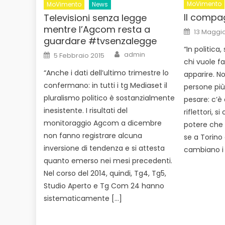
MoVimento
MoVimento
News
Il compa
Televisioni senza legge
mentre l’Agcom resta a
Posted
13 Maggi
on
guardare #tvsenzalegge
“In politica, 
Author
Posted
admin
5 Febbraio 2015
on
chi vuole f
“Anche i dati dell’ultimo trimestre lo
apparire. N
confermano: in tutti i tg Mediaset il
persone più 
pluralismo politico è sostanzialmente
pesare: c’è
inesistente. I risultati del
riflettori, s
monitoraggio Agcom a dicembre
potere che t
non fanno registrare alcuna
se a Torino
inversione di tendenza e si attesta
cambiano i
quanto emerso nei mesi precedenti.
Nel corso del 2014, quindi, Tg4, Tg5,
Studio Aperto e Tg Com 24 hanno
sistematicamente […]