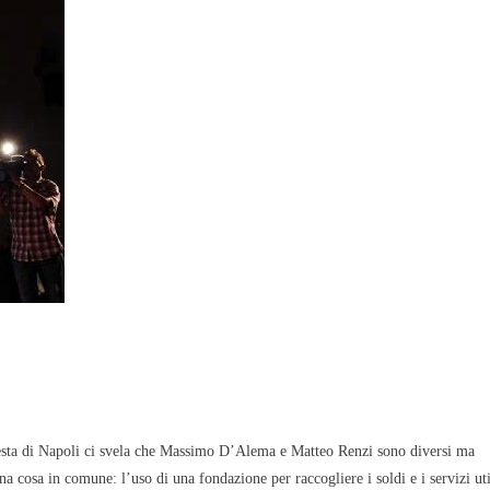
Evidenza
Informazione
News
Acque sempre agitate tra i
videnza
Informazione
democratici di Caposele
 al biologico italiano
l Nord. Il settore è a
esta di Napoli ci svela che Massimo D’Alema e Matteo Renzi sono diversi ma
a cosa in comune: l’uso di una fondazione per raccogliere i soldi e i servizi uti