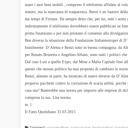
usare i suoi beni mobili
, compreso il telefonino affidato al rot
statuto, ma la mancanza di trasparenza. Renzi è un fautore della
dai tempi di Firenze. Ha sempre detto che, per lui, tutti i nomi
indirettamente il telefonino dovrebbero essere pubblicati su Int
prima finanziano e poi non prestano il consenso alla divulgazio
Ben diversa la situazione della Fondazione Italianieuropei di D
Inutilmente. D’Alema e Renzi sono in buona compagnia: da Alte
per Renato Brunetta e Angelino Alfano, sono tanti i politici che
Dal caso Lusi a quello Expo, dal Mose a Mafia Capitale fino all’
questo che nessun politico ha mai proposto di cambiare le norme
Renzi, almeno in parte, ha mostrato di essere diverso da D’Alem
proporre pacchetti contro la corruzione di scarsa utilità, perché 
casa sua? Basterebbe una norma per imporre alle imprese di dich
compresa la sua. Una norma.
m. l.
Il Fatto Quotidiano 31.03.2015
Tagged
cooperative
,
corruzione
,
finanziatori
,
fondaz