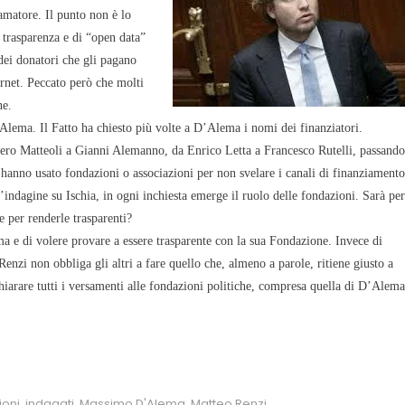
tamatore. Il punto non è lo
 trasparenza e di “open data”
 dei donatori che gli pagano
ernet. Peccato però che molti
ne.
’Alema. Il Fatto ha chiesto più volte a D’Alema i nomi dei finanziatori.
ro Matteoli a Gianni Alemanno, da Enrico Letta a Francesco Rutelli, passando
 hanno usato fondazioni o associazioni per non svelare i canali di finanziamento
indagine su Ischia, in ogni inchiesta emerge il ruolo delle fondazioni. Sarà per
 per renderle trasparenti?
a e di volere provare a essere trasparente con la sua Fondazione. Invece di
Renzi non obbliga gli altri a fare quello che, almeno a parole, ritiene giusto a
iarare tutti i versamenti alle fondazioni politiche, compresa quella di D’Alema
ioni
,
indagati
,
Massimo D'Alema
,
Matteo Renzi