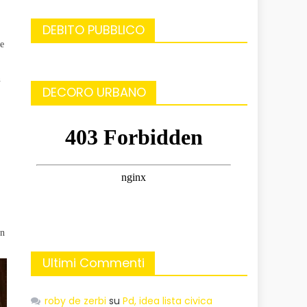
DEBITO PUBBLICO
he
n
DECORO URBANO
un
Ultimi Commenti
roby de zerbi
su
Pd, idea lista civica