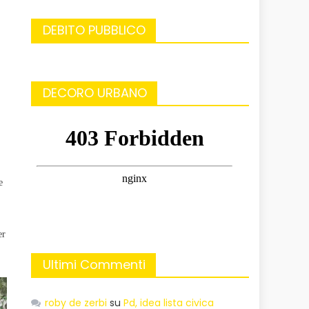
DEBITO PUBBLICO
DECORO URBANO
e
er
Ultimi Commenti
roby de zerbi
su
Pd, idea lista civica