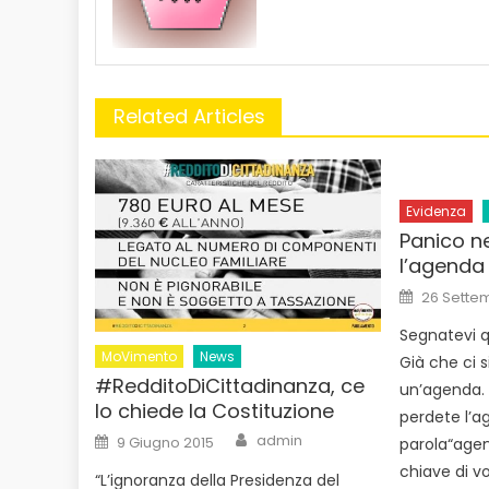
Related Articles
Evidenza
Panico n
l’agenda
Posted
26 Sette
on
Segnatevi q
MoVimento
News
Già che ci 
#RedditoDiCittadinanza, ce
un’agenda.
lo chiede la Costituzione
perdete l’ag
Author
Posted
admin
9 Giugno 2015
parola“agen
on
chiave di vo
“L’ignoranza della Presidenza del