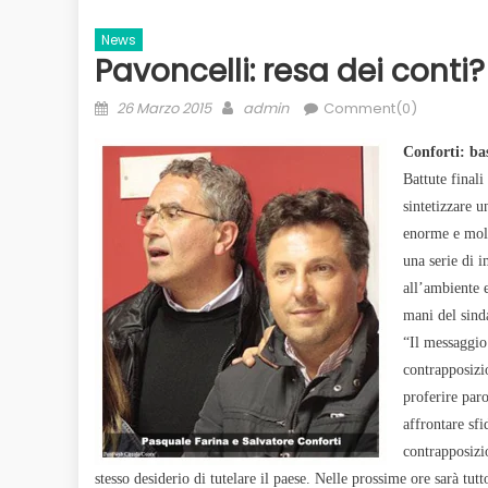
News
Pavoncelli: resa dei conti?
Posted
Author
26 Marzo 2015
admin
Comment(0)
on
Conforti: ba
Battute finali
sintetizzare u
enorme e molt
una serie di i
all’ambiente 
mani del sind
“Il messaggio 
contrapposizi
proferire paro
affrontare sf
contrapposizi
stesso desiderio di tutelare il paese. Nelle prossime ore sarà tut