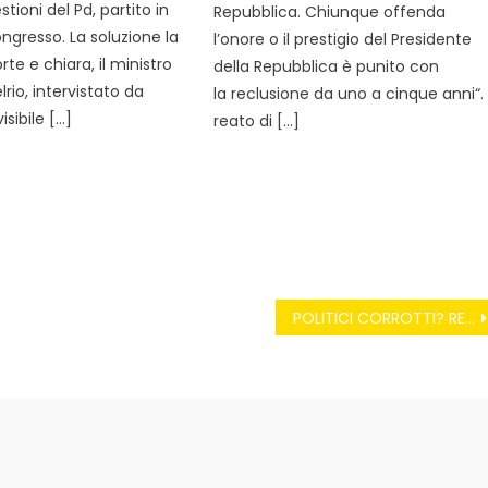
tioni del Pd, partito in
Repubblica. Chiunque offenda
ngresso. La soluzione la
l’onore o il prestigio del Presidente
rte e chiara, il ministro
della Repubblica è punito con
rio, intervistato da
la reclusione da uno a cinque anni“. I
visibile […]
reato di […]
POLITICI CORROTTI? RENZI FA LA LEGGE BAVAGLIO…