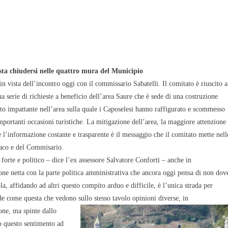
sta c
hiudersi nelle quattro mura del Municipio
 in vista dell’incontro oggi con il commissario Sabatelli. Il comitato è riuscito a
na serie di richieste a beneficio dell’area Saure che è sede di una costruzione
o impattante nell’area sulla quale i Caposelesi hanno raffigurato e scommesso
mportanti occasioni turistiche. La mitigazione dell’area, la maggiore attenzione
e l’informazione costante e trasparente è il messaggio che il comitato mette nell
aco e del Commisario.
forte e politico – dice l’ex assessore Salvatore Conforti – anche in
one netta con la parte politica amministrativa che ancora oggi pensa di non dov
la, affidando ad altri questo compito arduo e difficile, è l’unica strada per
ide come questa che vedono sullo stesso tavolo opinioni diverse, in
one, ma spinte dallo
to questo sentimento ad