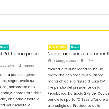
News
MoVimento
News
el Pd, hanno perso
Napolitano senza comment
Author
Posted
admin
15 Maggio 2013
on
Author
admin
mbre 2013
“Nell’Italia repubblicana esiste un
uesta parola: agenda.
reato che richiama l’assolutismo
siete, segnatevela su
monarchico e la figura di Luigi XIV:
 Così, sempre se non
il vilipendio del presidente della
enda,vi ricorderete della
Repubblica. L’articolo 278 del Codic
da”, che pare essere la
penale lo riporta “Offese all’onore o
lta per risolvere le
al prestigio del Presidente della