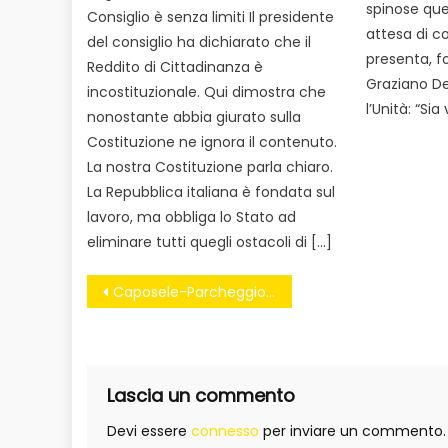
spinose ques
Consiglio è senza limiti Il presidente
attesa di co
del consiglio ha dichiarato che il
presenta, fo
Reddito di Cittadinanza è
Graziano Del
incostituzionale. Qui dimostra che
l’Unità: “Sia 
nonostante abbia giurato sulla
Costituzione ne ignora il contenuto.
La nostra Costituzione parla chiaro.
La Repubblica italiana è fondata sul
lavoro, ma obbliga lo Stato ad
eliminare tutti quegli ostacoli di […]
Navigazione
Caposele-Parcheggio multipiano. La minoranza va all’attacco
articoli
Lascia un commento
Devi essere
connesso
per inviare un commento.