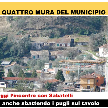
Evidenza
Informazione
News
Acque sempre agitate tra i
videnza
Informazione
democratici di Caposele
 al biologico italiano
l Nord. Il settore è a