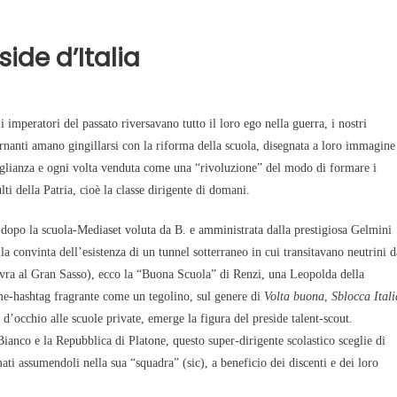
side d’Italia
i imperatori del passato riversavano tutto il loro ego nella guerra, i nostri
rnanti amano gingillarsi con la riforma della scuola, disegnata a loro immagine
glianza e ogni volta venduta come una “rivoluzione” del modo di formare i
lti della Patria, cioè la classe dirigente di domani.
 dopo la scuola-Mediaset voluta da B. e amministrata dalla prestigiosa Gelmini
la convinta dell’esistenza di un tunnel sotterraneo in cui transitavano neutrini d
vra al Gran Sasso), ecco la “Buona Scuola” di Renzi, una Leopolda della
ome-hashtag fragrante come un tegolino, sul genere di
Volta buona
,
Sblocca Itali
e d’occhio alle scuole private, emerge la figura del preside talent-scout.
 Bianco e la Repubblica di Platone, questo super-dirigente scolastico sceglie di
mati assumendoli nella sua “squadra” (sic), a beneficio dei discenti e dei loro