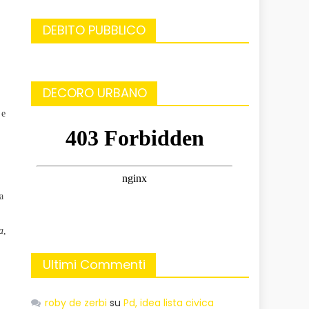
DEBITO PUBBLICO
DECORO URBANO
 e
a
a
,
Ultimi Commenti
roby de zerbi
su
Pd, idea lista civica