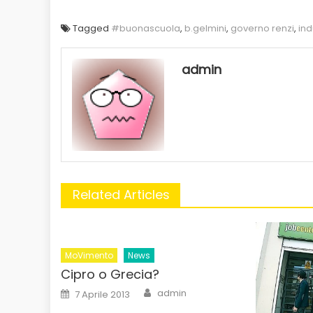
Tagged
#buonascuola
,
b.gelmini
,
governo renzi
,
ind
admin
Related Articles
MoVimento
News
Cipro o Grecia?
Author
Posted
admin
7 Aprile 2013
on