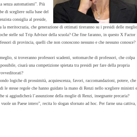
tta senza automatismi”. Più
 di scegliere sulla base del
nzista consiglia al preside,
a la meritocrazia, che generazione di ottimati tireranno su i presidi delle megli
poche stelle sul Trip Advisor della scuola? Che fine faranno, in questo X Factor
 professori di provincia, quelli che non conoscono nessuno e che nessuno conosce?
l meglio, si troveranno professori scadenti, sottomarche di professori, che colpa
possibile, ci
sarà una competizione spietata tra presidi per fare della propria
rovveditorati?
econdo logiche di prossimità, acquiescenza, favori, raccomandazioni, potere, che
i le stesse regole che hanno guidato la mano di Renzi nello scegliere ministri 
 che si aggiudicherà l’assunzione della moglie di Renzi, insegnante precaria?
uole un Paese intero”, recita lo slogan sfornato ad hoc. Per farne una cattiva,