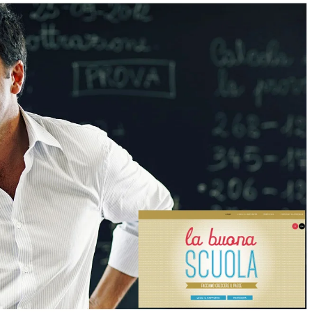
Evidenza
Informazione
News
Acque sempre agitate tra i
videnza
Informazione
democratici di Caposele
 al biologico italiano
l Nord. Il settore è a