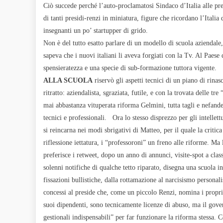
Ciò succede perché l’auto-proclamatosi Sindaco d’Italia alle pre
di tanti presidi-renzi in miniatura, figure che ricordano l’Itali
insegnanti un po’ startupper di grido.
Non è del tutto esatto parlare di un modello di scuola aziendal
sapeva che i nuovi italiani li aveva forgiati con la Tv. Al Paese
spensieratezza e una specie di sub-formazione tuttora vigente.
ALLA SCUOLA
riservò gli aspetti tecnici di un piano di rinas
ritratto: aziendalista, sgraziata, futile, e con la trovata delle tre
mai abbastanza vituperata riforma Gelmini, tutta tagli e nefandezz
tecnici e professionali.
Ora lo stesso disprezzo per gli intellett
si reincarna nei modi sbrigativi di Matteo,
per il quale la critic
riflessione iettatura, i “professoroni” un freno alle riforme. Ma l
preferisce i retweet, dopo un anno di annunci, visite-spot a cla
solenni notifiche di qualche tetto riparato, disegna una scuola in
fissazioni bullistiche, dalla rottamazione al narcisismo personali
concessi al preside che, come un piccolo Renzi, nomina i propr
suoi dipendenti, sono tecnicamente licenze di abuso, ma il gove
gestionali indispensabili” per far funzionare la riforma stessa. C