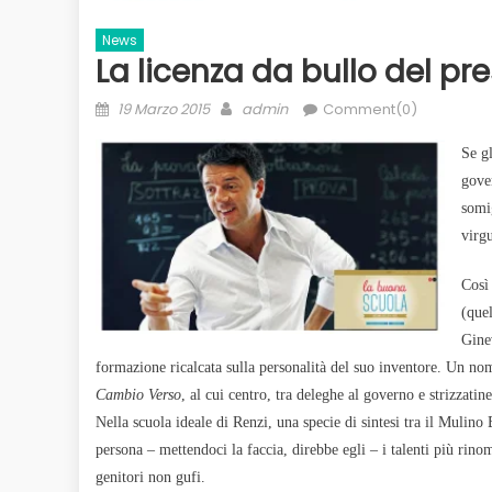
News
La licenza da bullo del pre
Posted
Author
19 Marzo 2015
admin
Comment(0)
on
Se gl
gove
somi
virgu
Così
(quel
Gine
formazione ricalcata sulla personalità del suo inventore. Un n
Cambio Verso
, al cui centro, tra deleghe al governo e strizzatin
Nella scuola ideale di Renzi, una specie di sintesi tra il Mulino
persona – mettendoci la faccia, direbbe egli – i talenti più rino
genitori non gufi.