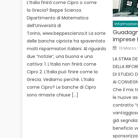
L’Italia finirà come Cipro o come
la Grecia? Beppe Scienza.
Dipartimento di Matematica
Informazion
dell’Università di
Guadagna
Torino, www.beppescienza.it La sorte
imprese f
delle banche cipriote ha spaventato
Posted
13 Marzo 
molti risparmiatori italiani. Al riguardo
on
due “notizie“, una buona e una
LA STIMA DE
cattiva: 1. L’Italia non finirà come
DELLA RIFO
Cipro 2. L’Italia può finire come la
DI STUDIO D
Grecia. Vediamo perchè. L’Italia
AI CONVEGN
come Cipro? Le banche di Cipro
Che il mix t
sono rimaste chiuse […]
le nuove as
contratto “
vantaggioso
già segnalat
beneficio 
sponsorizza