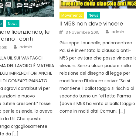
MoVimento
News
Il M5S non deve vincere
e
News
Author
Posted
re licenziando, le
admin
3 Novembre 2015
on
anno i conti
Giuseppe Lauricella, parlamentare
Author
admin
2015
Pd, si è inventato la clausola anti-
M5S per evitare che possa vincere l
LLA UIL SUI VANTAGGI
elezioni. Senza alcun pudore nella
RMA DEL LAVORO È MATERIA
relazione del disegno di legge per
EGLI IMPRENDITORI ANCHE
modificare l’Italicum scrive: “Se si
I DI CONFARTIGIANATO.
mantiene il ballottaggio si rischia al
ra sgravi contributivi per
secondo turno un “effetto Parma
sunzioni e nuovo
(dove il M5S ha vinto al ballottaggio
a tutele crescenti” fosse
come in molti altri Comuni, […]
 per le aziende, lo aveva
o la Uil. Che questo
venga orgogliosamente
to da […]