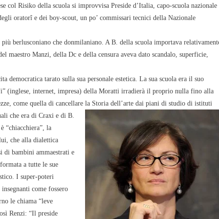
se col Risiko della scuola si improvvisa Preside d’Italia, capo-scuola nazionale
a degli oratorî e dei boy-scout, un po’ commissari tecnici della Nazionale
e, più berlusconiano che donmilaniano. A B. della scuola importava relativament
 del maestro Manzi, della Dc e della censura aveva dato scandalo, superficie,
cita democratica tarato sulla sua personale estetica. La sua scuola era il suo
 “i” (inglese, internet, impresa) della Moratti irradierà il proprio nulla fino alla
e, come quella di cancellare la Storia dell’arte dai piani di studio di istituti
uali che era di Craxi e di B.
a è “chiacchiera”, la
ui, che alla dialettica
ssi di bambini ammaestrati e
formata a tutte le sue
stico. I super-poteri
i insegnanti come fossero
rno le chiama “leve
osì Renzi: “Il preside