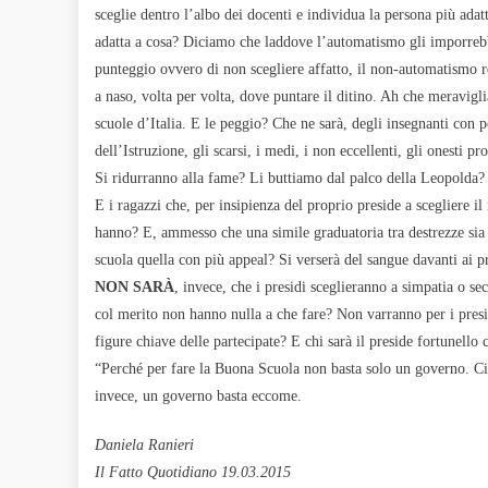
sceglie dentro l’albo dei docenti e individua la persona più ada
adatta a cosa? Diciamo che laddove l’automatismo gli imporrebbe
punteggio ovvero di non scegliere affatto, il non-automatismo re
a naso, volta per volta, dove puntare il ditino. Ah che meravigli
scuole d’Italia. E le peggio? Che ne sarà, degli insegnanti con 
dell’Istruzione, gli scarsi, i medi, i non eccellenti, gli onesti
Si ridurranno alla fame? Li buttiamo dal palco della Leopolda?
E i ragazzi che, per insipienza del proprio preside a scegliere i
hanno? E, ammesso che una simile graduatoria tra destrezze sia 
scuola quella con più appeal? Si verserà del sangue davanti ai p
NON SARÀ
, invece, che i presidi sceglieranno a simpatia o s
col merito non hanno nulla a che fare? Non varranno per i presid
figure chiave delle partecipate? E chi sarà il preside fortunello
“Perché per fare la Buona Scuola non basta solo un governo. Ci v
invece, un governo basta eccome.
Daniela Ranieri
Il Fatto Quotidiano 19.03.2015