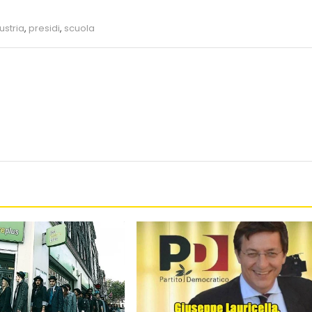
ustria
,
presidi
,
scuola