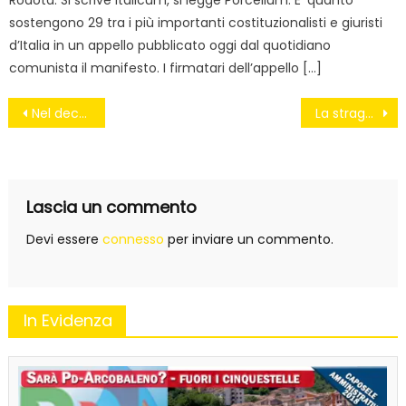
Rodotà. Si scrive Italicum, si legge Porcellum. E’ quanto
sostengono 29 tra i più importanti costituzionalisti e giuristi
d’Italia in un appello pubblicato oggi dal quotidiano
comunista il manifesto. I firmatari dell’appello […]
Navigazione
Nel decreto Renzi non c’è un euro per l’#ILVA e per Taranto
La strage di Parigi, i conti non tornano #CharlieHebdo
articoli
Lascia un commento
Devi essere
connesso
per inviare un commento.
In Evidenza