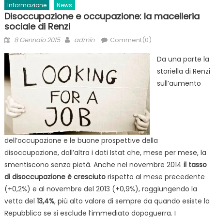
Informazione
News
Disoccupazione e occupazione: la macelleria
sociale di Renzi
Posted
Author
8 Gennaio 2015
admin
Comment(0)
on
Da una parte la
storiella di Renzi
sull’aumento
dell’occupazione e le buone prospettive della
disoccupazione, dall’altra i dati Istat che, mese per mese, la
smentiscono senza pietà. Anche nel novembre 2014
il tasso
di disoccupazione è cresciuto
rispetto al mese precedente
(+0,2%) e al novembre del 2013 (+0,9%), raggiungendo la
vetta del
13,4%
, più alto valore di sempre da quando esiste la
Repubblica se si esclude l’immediato dopoguerra. I