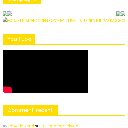
You Tube
Commenti recenti
roby de zerbi
su
Pd, idea lista civica