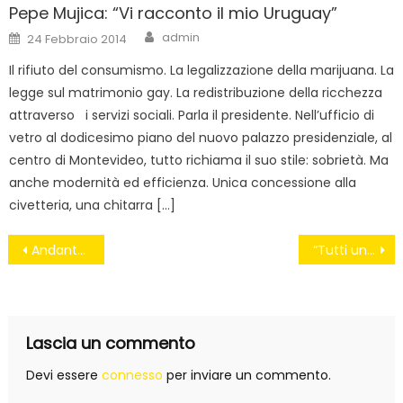
Pepe Mujica: “Vi racconto il mio Uruguay”
Author
Posted
admin
24 Febbraio 2014
on
Il rifiuto del consumismo. La legalizzazione della marijuana. La
legge sul matrimonio gay. La redistribuzione della ricchezza
attraverso i servizi sociali. Parla il presidente. Nell’ufficio di
vetro al dodicesimo piano del nuovo palazzo presidenziale, al
centro di Montevideo, tutto richiama il suo stile: sobrietà. Ma
anche modernità ed efficienza. Unica concessione alla
civetteria, una chitarra […]
Navigazione
Andante con ritmo
“Tutti uniti per dire no alle trivellazioni”
articoli
Lascia un commento
Devi essere
connesso
per inviare un commento.