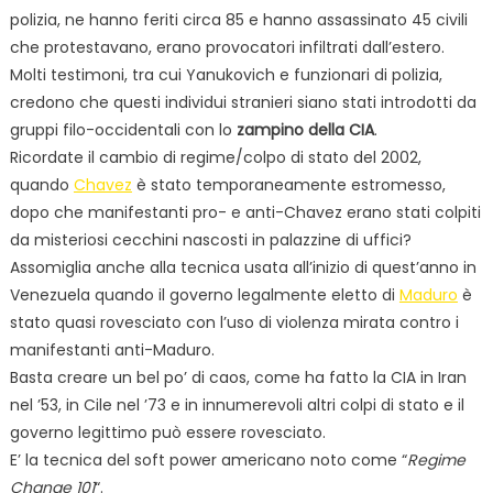
polizia, ne hanno feriti circa 85 e hanno assassinato 45 civili
che protestavano, erano provocatori infiltrati dall’estero.
Molti testimoni, tra cui Yanukovich e funzionari di polizia,
credono che questi individui stranieri siano stati introdotti da
gruppi filo-occidentali con lo
zampino della CIA
.
Ricordate il cambio di regime/colpo di stato del 2002,
quando
Chavez
è stato temporaneamente estromesso,
dopo che manifestanti pro- e anti-Chavez erano stati colpiti
da misteriosi cecchini nascosti in palazzine di uffici?
Assomiglia anche alla tecnica usata all’inizio di quest’anno in
Venezuela quando il governo legalmente eletto di
Maduro
è
stato quasi rovesciato con l’uso di violenza mirata contro i
manifestanti anti-Maduro.
Basta creare un bel po’ di caos, come ha fatto la CIA in Iran
nel ’53, in Cile nel ’73 e in innumerevoli altri colpi di stato e il
governo legittimo può essere rovesciato.
E’ la tecnica del soft power americano noto come “
Regime
Change 101
“.