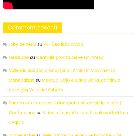
Commenti recenti
roby de zerbi
su
Pd, idea lista civica
Giuseppe
su
Centrale pronta serve un’intesa
Valle del Sabato: cronostoria | Amici in Movimento
Manocalzati
su
Meetup Grillo e Carlo Sibilia, continua
battaglia Valle del Sabato
Panem et circenses. La ludopatia ai tempi della crisi |
Contropiano
su
Videolotterie, il tesoro fiscale sottratto a
L’Aquila
mister ecker
su
Sele, ritornano le acque bianche – Gli