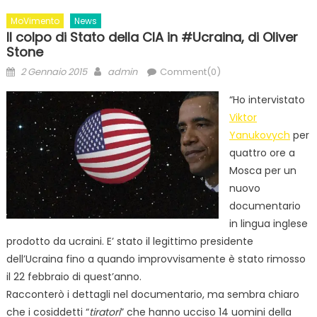
MoVimento
News
Il colpo di Stato della CIA in #Ucraina, di Oliver
Stone
Posted
Author
2 Gennaio 2015
admin
Comment(0)
on
“Ho intervistato
Viktor
Yanukovych
per
quattro ore a
Mosca per un
nuovo
documentario
in lingua inglese
prodotto da ucraini. E’ stato il legittimo presidente
dell’Ucraina fino a quando improvvisamente è stato rimosso
il 22 febbraio di quest’anno.
Racconterò i dettagli nel documentario, ma sembra chiaro
che i cosiddetti “
tiratori
” che hanno ucciso 14 uomini della