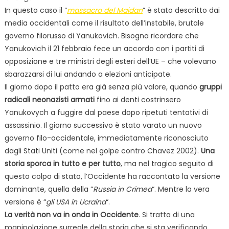
In questo caso il “
massacro del Maidan
” è stato descritto dai
media occidentali come il risultato dell’instabile, brutale
governo filorusso di Yanukovich. Bisogna ricordare che
Yanukovich il 21 febbraio fece un accordo con i partiti di
opposizione e tre ministri degli esteri dell’UE – che volevano
sbarazzarsi di lui andando a elezioni anticipate.
Il giorno dopo il patto era già senza più valore, quando
gruppi
radicali neonazisti armati
fino ai denti costrinsero
Yanukovych a fuggire dal paese dopo ripetuti tentativi di
assassinio. Il giorno successivo è stato varato un nuovo
governo filo-occidentale, immediatamente riconosciuto
dagli Stati Uniti (come nel golpe contro Chavez 2002).
Una
storia sporca in tutto e per tutto
, ma nel tragico seguito di
questo colpo di stato, l’Occidente ha raccontato la versione
dominante, quella della “
Russia in Crimea
“. Mentre la vera
versione è “
gli USA in Ucraina
“.
La verità non va in onda in Occidente
. Si tratta di una
manipolazione surreale della storia che si sta verificando