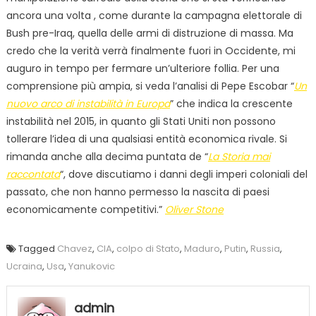
ancora una volta , come durante la campagna elettorale di
Bush pre-Iraq, quella delle armi di distruzione di massa. Ma
credo che la verità verrà finalmente fuori in Occidente, mi
auguro in tempo per fermare un’ulteriore follia. Per una
comprensione più ampia, si veda l’analisi di Pepe Escobar “
Un
nuovo arco di instabilità in Europa
” che indica la crescente
instabilità nel 2015, in quanto gli Stati Uniti non possono
tollerare l’idea di una qualsiasi entità economica rivale. Si
rimanda anche alla decima puntata de “
La Storia mai
raccontata
“, dove discutiamo i danni degli imperi coloniali del
passato, che non hanno permesso la nascita di paesi
economicamente competitivi.”
Oliver Stone
Tagged
Chavez
,
CIA
,
colpo di Stato
,
Maduro
,
Putin
,
Russia
,
Ucraina
,
Usa
,
Yanukovic
admin