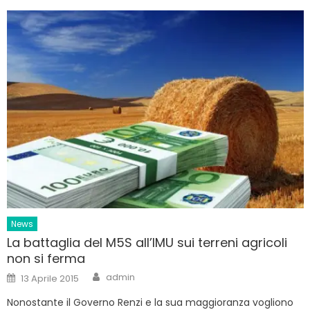
News
La battaglia del M5S all’IMU sui terreni agricoli
non si ferma
Author
Posted
admin
13 Aprile 2015
on
Nonostante il Governo Renzi e la sua maggioranza vogliono