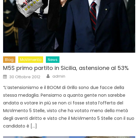
Blog
MoVimento
News
M5S primo partito in Sicilia, astensione al 53%
Author
Posted
admin
30 Ottobre 2012
on
“L’astensionismo e il BOOM di Grillo sono due facce della
stessa medaglia. Pensiamo a quanta gente non sarebbe
andata a votare in più se non ci fosse stata l’offerta del
MoVimento 5 Stelle, visto che ha votato meno della metà
degli aventi diritto e visto che il MoVimento 5 Stelle con il suo
candidato è […]