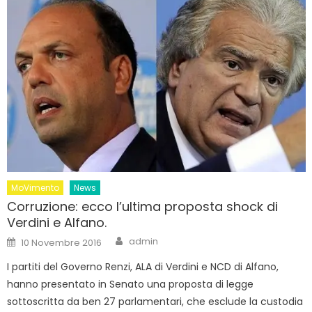
MoVimento
News
Corruzione: ecco l’ultima proposta shock di
Verdini e Alfano.
Author
Posted
admin
10 Novembre 2016
on
I partiti del Governo Renzi, ALA di Verdini e NCD di Alfano,
hanno presentato in Senato una proposta di legge
sottoscritta da ben 27 parlamentari, che esclude la custodia