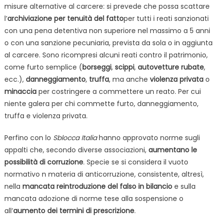
misure alternative al carcere: si prevede che possa scattare
l’
archiviazione per tenuità del fatto
per tutti i reati sanzionati
con una pena detentiva non superiore nel massimo a 5 anni
o con una sanzione pecuniaria, prevista da sola o in aggiunta
al carcere. Sono ricompresi alcuni reati contro il patrimonio,
come furto semplice (
borseggi
,
scippi
,
autovetture rubate
,
ecc.),
danneggiamento
,
truffa
, ma anche
violenza privata
o
minaccia
per costringere a commettere un reato. Per cui
niente galera per chi commette furto, danneggiamento,
truffa e violenza privata.
Perfino con lo
Sblocca Italia
hanno approvato norme sugli
appalti che, secondo diverse associazioni,
aumentano le
possibilità di corruzione
. Specie se si considera il vuoto
normativo n materia di anticorruzione, consistente, altresì,
nella
mancata reintroduzione del falso in bilancio
e sulla
mancata adozione di norme tese alla sospensione o
all’
aumento dei termini di prescrizione
.