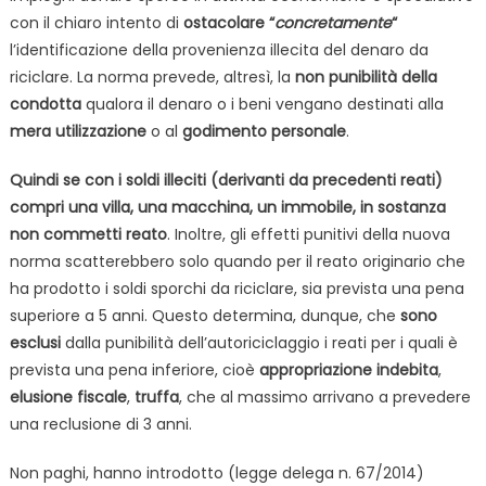
con il chiaro intento di
ostacolare “
concretamente
“
l’identificazione della provenienza illecita del denaro da
riciclare. La norma prevede, altresì, la
non punibilità della
condotta
qualora il denaro o i beni vengano destinati alla
mera utilizzazione
o al
godimento personale
.
Quindi se con i soldi illeciti (derivanti da precedenti reati)
compri una villa, una macchina, un immobile, in sostanza
non commetti reato
. Inoltre, gli effetti punitivi della nuova
norma scatterebbero solo quando per il reato originario che
ha prodotto i soldi sporchi da riciclare, sia prevista una pena
superiore a 5 anni. Questo determina, dunque, che
sono
esclusi
dalla punibilità dell’autoriciclaggio i reati per i quali è
prevista una pena inferiore, cioè
appropriazione indebita
,
elusione fiscale
,
truffa
, che al massimo arrivano a prevedere
una reclusione di 3 anni.
Non paghi, hanno introdotto (legge delega n. 67/2014)