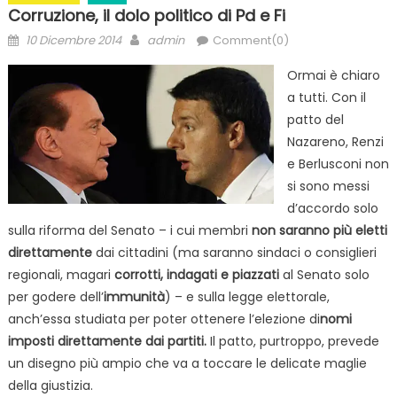
Corruzione, il dolo politico di Pd e Fi
Posted
Author
10 Dicembre 2014
admin
Comment(0)
on
Ormai è chiaro
a tutti. Con il
patto del
Nazareno, Renzi
e Berlusconi non
si sono messi
d’accordo solo
sulla riforma del Senato – i cui membri
non saranno più eletti
direttamente
dai cittadini (ma saranno sindaci o consiglieri
regionali, magari
corrotti, indagati e piazzati
al Senato solo
per godere dell’
immunità
) – e sulla legge elettorale,
anch’essa studiata per poter ottenere l’elezione di
nomi
imposti direttamente dai partiti.
Il patto, purtroppo, prevede
un disegno più ampio che va a toccare le delicate maglie
della giustizia.