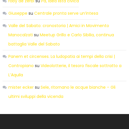
roby de zerbi
su
Pd, idea lista civica
Giuseppe
su
Centrale pronta serve un’intesa
Valle del Sabato: cronostoria | Amici in Movimento
Manocalzati
su
Meetup Grillo e Carlo Sibilia, continua
battaglia Valle del Sabato
Panem et circenses. La ludopatia ai tempi della crisi |
Contropiano
su
Videolotterie, il tesoro fiscale sottratto a
L’Aquila
mister ecker
su
Sele, ritornano le acque bianche – Gli
ultimi sviluppi della vicenda