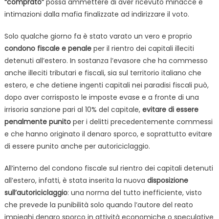
“comprato”
possa ammettere di aver ricevuto minacce e
intimazioni dalla mafia finalizzate ad indirizzare il voto.
Solo qualche giorno fa è stato varato un vero e proprio
condono fiscale e penale
per il rientro dei capitali illeciti
detenuti all’estero. In sostanza l’evasore che ha commesso
anche illeciti tributari e fiscali, sia sul territorio italiano che
estero, e che detiene ingenti capitali nei paradisi fiscali può,
dopo aver corrisposto le imposte evase e a fronte di una
irrisoria sanzione pari al 10% del capitale,
evitare di essere
penalmente punito
per i delitti precedentemente commessi
e che hanno originato il denaro sporco, e soprattutto evitare
di essere punito anche per autoriciclaggio.
All’interno del condono fiscale sul rientro dei capitali detenuti
all’estero, infatti, è stata inserita la nuova
disposizione
sull’autoriciclaggio
: una norma del tutto inefficiente, visto
che prevede la punibilità solo quando l’autore del reato
impieghi denaro sporco in attività economiche o speculative