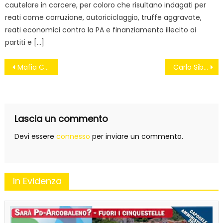
cautelare in carcere, per coloro che risultano indagati per
reati come corruzione, autoriciclaggio, truffe aggravate,
reati economici contro la PA e finanziamento illecito ai
partiti e […]
Navigazione
Mafia Capitale, Buzzi a Carminati: “Grillo ha distrutto il Pd, noi non ci stiamo più”
Carlo Sibilia: derivazione acqua Caposele,interrogazione a Ministro
articoli
Lascia un commento
Devi essere
connesso
per inviare un commento.
In Evidenza