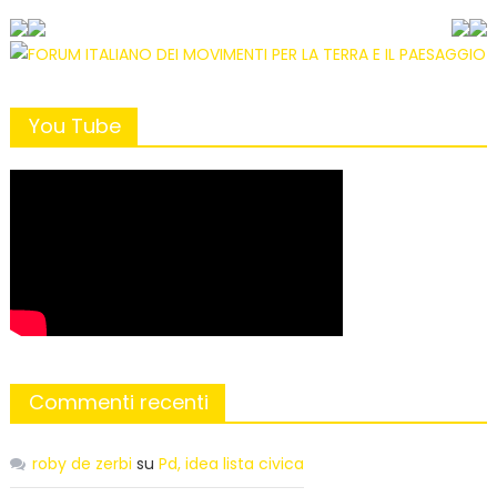
You Tube
Commenti recenti
roby de zerbi
su
Pd, idea lista civica