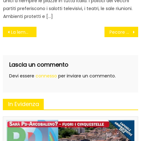
unici a riempire le piazze in tutta Italia. I politici dei vecchi
partiti preferiscono i salotti televisivi, i teatri, le sale riunioni.
Ambienti protetti e […]
Navigazione
La lemming economy
Pecore parlamentari
articoli
Lascia un commento
Devi essere
connesso
per inviare un commento.
In Evidenza