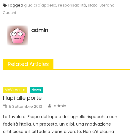
Tagged
giudici d'appello
,
responsabilità
,
stato
,
Stefano
Cucchi
admin
Related Articles
MoVimento
News
I lupi alle porte
Author
Posted
admin
5 Settembre 2013
on
La favola di Esopo del lupo e dell’agnello rispecchia con
fedeltà l’Italia. Un pretesto, un alibi, una motivazione
artificiosa e il cittadino viene divorato. Non c’è alcuna