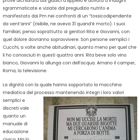
prove dichiarata dai giudici d’Appello è dovuta a indagini
sgrammaticate e viziate dal pregiudizio nutrito e
manifestato dai Pm nei confronti di un “tossicodipendente
da vent’anni” (risibile, ne aveva 31 quand’è morto). I suoi
familiari, penso soprattutto ai genitori Rita e Giovanni, con
quel dolore dovranno sopravvivere. Son persone semplici i
Cucchi, a volte anche abitudinari, quanto meno per quel che
li ho conosciuti in questi quattro anni. Rita beve solo vino
bianco, Giovanni lo allunga con dell’acqua. Amano il camper,
Roma, la televisione.
La dignità con la quale hanno sopportato la macchina
mediatica del processo mantenendo integri i loro
valori
semplici e
discreti vale
quanto un
manuale di
educazione
civica. Ma lo