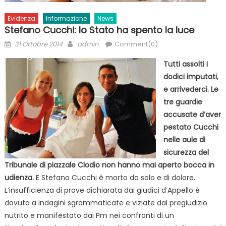
Evidenza
Informazione
News
Stefano Cucchi: lo Stato ha spento la luce
Posted
Author
31 Ottobre 2014
admin
Comment(0)
on
Tutti assolti i
dodici imputati,
e arrivederci. Le
tre guardie
accusate d’aver
pestato Cucchi
nelle aule di
sicurezza del
Tribunale di piazzale Clodio non hanno mai aperto bocca in
udienza.
E Stefano Cucchi è morto da solo e di dolore.
L’insufficienza di prove dichiarata dai giudici d’Appello è
dovuta a indagini sgrammaticate e viziate dal pregiudizio
nutrito e manifestato dai Pm nei confronti di un