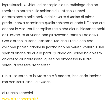
ingraziarseli. A Chieti ad esempio c’è un radiologo che ha
fornito un parere sulla schiena di Stefano Cucchi –
determinante nella perizia della Corte d’Assise di primo
grado- senza esaminare quella schiena quando il 31enne era
ancora in vita. Per il semplice fatto che alcuni blasonati periti
dell’Università di Milano non gli avevano fornito Tac ed Rx.
Che c’erano, ci sono, esistono. Ma che il radiologo che
avrebbe potuto riaprire la partita non ha voluto vedere. Luce
spenta anche da quelle parti. Quando chi scrive ha chiesto
chiarezza all’interessato, questi ha ammesso in tutta
serenità d’essere “reticente”.
E in tutta serenità lo Stato se n’è andato, lasciando lacrime -
ma non solitudine- ai Cucchi.
di Duccio Facchini
www.altreconomia.it/