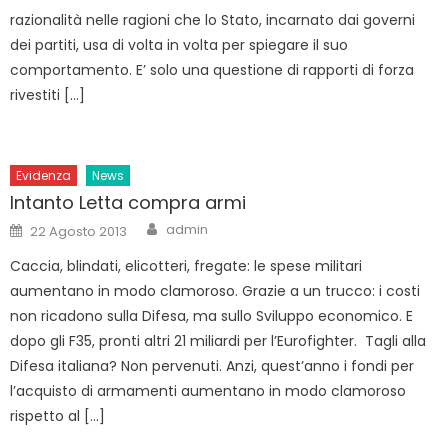
razionalità nelle ragioni che lo Stato, incarnato dai governi
dei partiti, usa di volta in volta per spiegare il suo
comportamento. E’ solo una questione di rapporti di forza
rivestiti […]
Evidenza
News
Intanto Letta compra armi
Author
Posted
admin
22 Agosto 2013
on
Caccia, blindati, elicotteri, fregate: le spese militari
aumentano in modo clamoroso. Grazie a un trucco: i costi
non ricadono sulla Difesa, ma sullo Sviluppo economico. E
dopo gli F35, pronti altri 21 miliardi per l’Eurofighter. Tagli alla
Difesa italiana? Non pervenuti. Anzi, quest’anno i fondi per
l’acquisto di armamenti aumentano in modo clamoroso
rispetto al […]