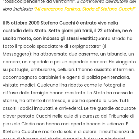
“tossicodipendente da vent’anni”.
Il commento dell’autore del
libro inchiesta
“Mi cercarono l’anima. Storia di Stefano Cucchi”
Il 15 ottobre 2009 Stefano Cucchi è entrato vivo nella
custodia dello Stato. Sette giorni più tardi, il 22 ottobre, ne è
uscito morto, con indosso gli stessi vestiti.
Quanta strada ha
fatto il “piccolo spacciatore di Torpignattara” (Il
Messaggero): ha attraversato due caserme, un tribunale, un
carcere, un ospedale e poi un ospedale carcere. Ha viaggiato
su pattuglie, ambulanze, cellulari. L’hanno assistito infermieri,
accompagnato carabinieri e agenti di polizia penitenziaria,
visitato medici. Qualcuno l’ha ridotto come le fotografie
diffuse dalla famiglia hanno mostrato. Lo Stato ha messo le
stanze, ha offerto il rinfresco, e poi ha spento la luce. Tutti
assolti i dodici imputati, e arrivederci. Le tre guardie accusate
d’aver pestato Cucchi nelle aule di sicurezza del Tribunale di
piazzale Clodio non hanno mai aperto bocca in udienza. E
Stefano Cucchi è morto da solo e di dolore. L’insufficienza di