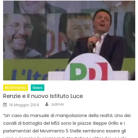
MoVimento
News
Renzie e il nuovo Istituto Luce
Author
Posted
admin
16 Maggio 2014
on
“Un caso da manuale di manipolazione della realtà. Uno dei
cavalli di battaglia del M5S sono le piazze: Beppe Grillo e i
parlamentari del Movimento 5 Stelle sembrano essere gli