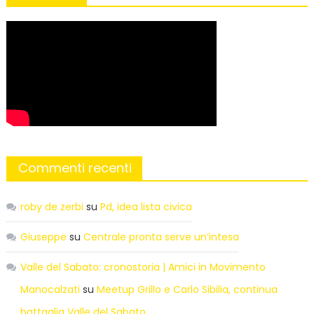
Commenti recenti
roby de zerbi
su
Pd, idea lista civica
Giuseppe
su
Centrale pronta serve un’intesa
Valle del Sabato: cronostoria | Amici in Movimento
Manocalzati
su
Meetup Grillo e Carlo Sibilia, continua
battaglia Valle del Sabato