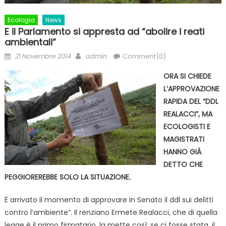
Ecologia
News
E il Parlamento si appresta ad “abolire i reati
ambientali”
Posted
Author
21 Novembre 2014
admin
Comment(0)
on
ORA SI CHIEDE
L’APPROVAZIONE
RAPIDA DEL “DDL
REALACCI”, MA
ECOLOGISTI E
MAGISTRATI
HANNO GIÀ
DETTO CHE
PEGGIOREREBBE SOLO LA SITUAZIONE.
È arrivato il momento di approvare in Senato il ddl sui delitti
contro l’ambiente”. Il renziano Ermete Realacci, che di quella
legge è il primo firmatario, la mette così: se ci fosse stata, il