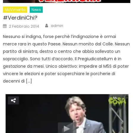
MoVimento
News
#VerdiniChi?
Author
Posted
admin
2 Febbraio 2014
on
Nessuno si indigna, forse perché l’indignazione è ormai
merce rara in questo Paese. Nessun monito dal Colle. Nessun
partito di sinistra, destra o centro che abbia sollevato un
sopracciglio. Sono tutti d’accordo. Il Pregiudicatellum è in
gestazione da mesi. Unico obiettivo: impedire al M5S di poter
vincere le elezioni e poter scoperchiare le porcherie di
decenni di […]