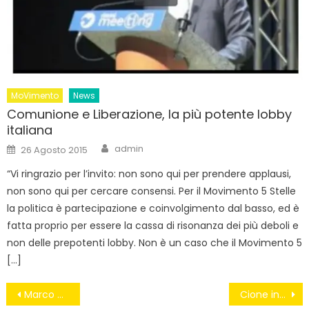
MoVimento
News
Comunione e Liberazione, la più potente lobby
italiana
Author
Posted
admin
26 Agosto 2015
on
“Vi ringrazio per l’invito: non sono qui per prendere applausi,
non sono qui per cercare consensi. Per il Movimento 5 Stelle
la politica è partecipazione e coinvolgimento dal basso, ed è
fatta proprio per essere la cassa di risonanza dei più deboli e
non delle prepotenti lobby. Non è un caso che il Movimento 5
[…]
Navigazione
Marco Di Stefano, il conto in Svizzera del deputato Pd indagato per corruzione
Cione interroga il sindaco sui fondi sisma