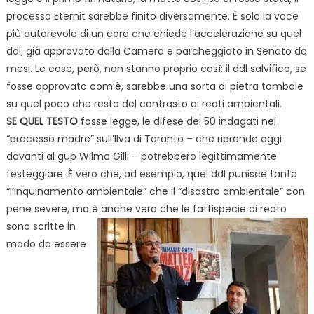
processo Eternit sarebbe finito diversamente. È solo la voce
più autorevole di un coro che chiede l’accelerazione su quel
ddl, già approvato dalla Camera e parcheggiato in Senato da
mesi. Le cose, però, non stanno proprio così: il ddl salvifico, se
fosse approvato com’è, sarebbe una sorta di pietra tombale
su quel poco che resta del contrasto ai reati ambientali.
SE QUEL TESTO
fosse legge, le difese dei 50 indagati nel
“processo madre” sull’Ilva di Taranto – che riprende oggi
davanti al gup Wilma Gilli – potrebbero legittimamente
festeggiare. È vero che, ad esempio, quel ddl punisce tanto
“l’inquinamento ambientale” che il “disastro ambientale” con
pene severe, ma è
anche vero che le fattispecie di reato
sono scritte in
modo da essere