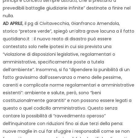
principi e concetti sempre astratti, che si prestano a
prevedibili battaglie giudiziarie infinite” destinate a finire nel
nulla.
AD APRILE
, il pg di Civitavecchia, Gianfranco Amendola,
storico “pretore verde”, spiegò un’altra grave lacuna a
il fatto
quotidiano.it
: il nuovo reato di disastro può essere
contestato solo nelle ipotesi in cui sia prevista una
“violazione di disposizioni legislative, regolamentari o
amministrative, specificamente poste a tutela
dell’ambiente”. Insomma, si fa “dipendere la punibilità di un
fatto gravissimo dall’osservanza o meno delle pessime,
carenti e complicate norme regolamentari e amministrative
esistenti”: ambiente e salute, però, sono “beni
costituzionalmente garantiti” e non possono essere legati a
questo o quel codicillo amministrativo. Questo senza
contare la possibilità di “ravvedimento operoso”
dell’inquinatore con riduzioni fino ai due terzi della pena:
nuove maglie in cui far sfuggire i responsabili come se non