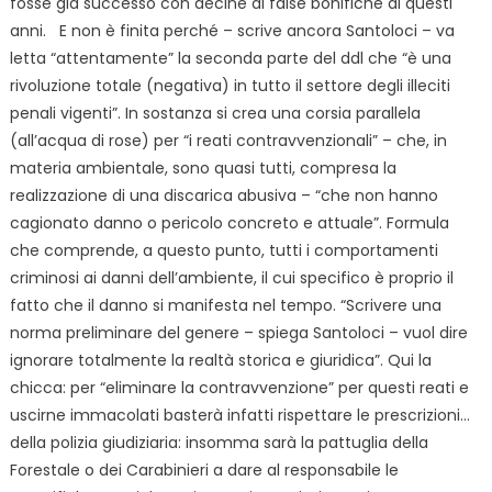
fosse già successo con decine di false bonifiche di questi
anni.
E non è finita perché – scrive ancora Santoloci – va
letta “attentamente” la seconda parte del
ddl che “è una
rivoluzione totale (negativa) in tutto il settore degli illeciti
penali vigenti”. In sostanza si crea una corsia parallela
(all’acqua di rose) per “i reati contravvenzionali” – che, in
materia ambientale, sono quasi tutti, compresa la
realizzazione di una discarica abusiva – “che non hanno
cagionato danno o pericolo concreto e attuale”. Formula
che comprende, a questo punto, tutti i comportamenti
criminosi ai danni dell’ambiente, il cui specifico è proprio il
fatto che il danno si manifesta nel tempo. “Scrivere una
norma preliminare del genere – spiega Santoloci – vuol dire
ignorare totalmente la realtà storica e giuridica”. Qui la
chicca: per “eliminare la contravvenzione” per questi reati e
uscirne immacolati basterà infatti rispettare le prescrizioni…
della polizia giudiziaria: insomma sarà la pattuglia della
Forestale o dei Carabinieri a dare al responsabile le