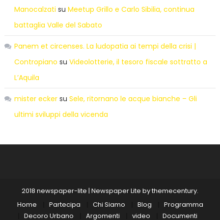
Manocalzati
su
Meetup Grillo e Carlo Sibilia, continua
battaglia Valle del Sabato
Panem et circenses. La ludopatia ai tempi della crisi |
Contropiano
su
Videolotterie, il tesoro fiscale sottratto a
L’Aquila
mister ecker
su
Sele, ritornano le acque bianche – Gli
ultimi sviluppi della vicenda
2018 newspaper-lite
|
Newspaper Lite by
themecentury
.
Home
Partecipa
Chi Siamo
Blog
Programma
Decoro Urbano
Argomenti
video
Documenti