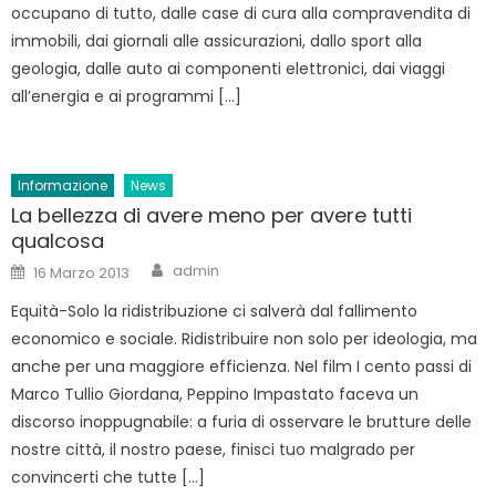
occupano di tutto, dalle case di cura alla compravendita di
immobili, dai giornali alle assicurazioni, dallo sport alla
geologia, dalle auto ai componenti elettronici, dai viaggi
all’energia e ai programmi […]
Informazione
News
La bellezza di avere meno per avere tutti
qualcosa
Author
Posted
admin
16 Marzo 2013
on
Equità-Solo la ridistribuzione ci salverà dal fallimento
economico e sociale. Ridistribuire non solo per ideologia, ma
anche per una maggiore efficienza. Nel film I cento passi di
Marco Tullio Giordana, Peppino Impastato faceva un
discorso inoppugnabile: a furia di osservare le brutture delle
nostre città, il nostro paese, finisci tuo malgrado per
convincerti che tutte […]