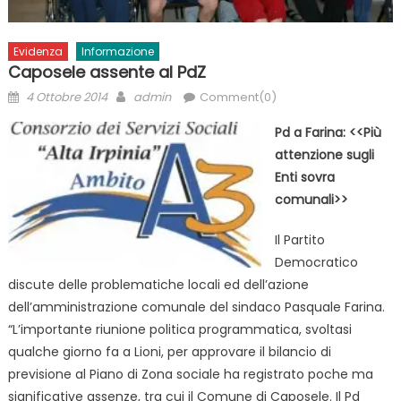
Evidenza
Informazione
Caposele assente al PdZ
Posted
Author
4 Ottobre 2014
admin
Comment(0)
on
Pd a Farina: <<Più
attenzione sugli
Enti sovra
comunali>>
Il Partito
Democratico
discute delle problematiche locali ed dell’azione
dell’amministrazione comunale del sindaco Pasquale Farina.
“L’importante riunione politica programmatica, svoltasi
qualche giorno fa a Lioni, per approvare il bilancio di
previsione al Piano di Zona sociale ha registrato poche ma
significative assenze, tra cui il Comune di Caposele. Il Pd