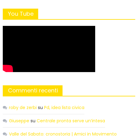
You Tube
Commenti recenti
roby de zerbi
su
Pd, idea lista civica
Giuseppe
su
Centrale pronta serve un’intesa
Valle del Sabato: cronostoria | Amici in Movimento