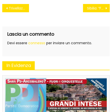
Navigazione
Trivellazioni, nessun angolo d’Italia può pagare un prezzo così alto
Sibilia: “Farsa sulle Province” gazebo contro il decreto Delrio
articoli
Lascia un commento
Devi essere
connesso
per inviare un commento.
In Evidenza