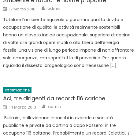
Ambiente e futuro: le nostre proposte
Author
Posted
admin
17 Marzo 2018
on
Tutelare l’ambiente equivale a garantire qualità di vita e
occupazione di qualità, le attività realmente sostenibili
hanno un elevato indice occupazionale, superiore di decine
di volte alle grandi opere inutili o alla filiera dell’energia
fossile. Una visione di lungo periodo impone di non affrontare
solo emergenze, ma soprattutto di prevenirle. Per quanto
riguarda il dissesto idrogeologico sono necessarie […]
Informazione
Aci, tre dirigenti da record: 116 cariche
Author
Posted
admin
14 Marzo 2013
on
Bulimici, collezionano incarichi in aziende e società
pubbliche e private da Cortina a Capo Passero: in tre
occupano 116 poltrone. Probabilmente un record. Eclettici, si