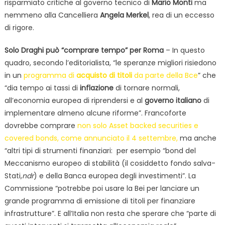
risparmiato critiche al governo tecnico di
Mario Monti
ma
nemmeno alla Cancelliera
Angela Merkel
, rea di un eccesso
di rigore.
Solo Draghi può “comprare tempo” per Roma
– In questo
quadro, secondo l’editorialista, “le speranze migliori risiedono
in un
programma di
acquisto di titoli
da parte della Bce
” che
“dia tempo ai tassi di
inflazione
di tornare normali,
all’economia europea di riprendersi e al
governo italiano
di
implementare almeno alcune riforme”. Francoforte
dovrebbe comprare
non solo Asset backed securities e
covered bonds, come annunciato il 4 settembre,
ma anche
“altri tipi di strumenti finanziari: per esempio “bond del
Meccanismo europeo di stabilità (il cosiddetto fondo salva-
Stati,
ndr
) e della Banca europea degli investimenti”. La
Commissione “potrebbe poi usare la Bei per lanciare un
grande programma di emissione di titoli per finanziare
infrastrutture”. E all’Italia non resta che sperare che “parte di