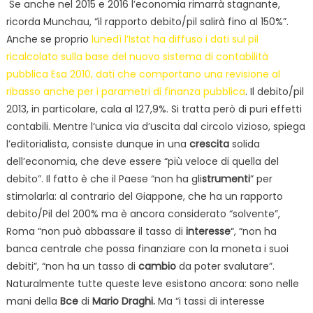
Se anche nel 2015 e 2016 l’economia rimarrà stagnante,
ricorda Munchau, “il rapporto debito/pil salirà fino al 150%”.
Anche se proprio
lunedì l’Istat ha diffuso i dati sul pil
ricalcolato sulla base del nuovo sistema di contabilità
pubblica Esa 2010, dati che comportano una revisione al
ribasso anche per i parametri di finanza pubblica
. Il debito/pil
2013, in particolare, cala al 127,9%. Si tratta però di puri effetti
contabili. Mentre l‘unica via d’uscita dal circolo vizioso, spiega
l’editorialista, consiste dunque in una
crescita
solida
dell’economia, che deve essere “più veloce di quella del
debito”. Il fatto è che il Paese “non ha gli
strumenti
” per
stimolarla: al contrario del Giappone, che ha un rapporto
debito/Pil del 200% ma è ancora considerato “solvente”,
Roma “non può abbassare il tasso di
interesse
“, “non ha
banca centrale che possa finanziare con la moneta i suoi
debiti”, “non ha un tasso di
cambio
da poter svalutare”.
Naturalmente tutte queste leve esistono ancora: sono nelle
mani della
Bce
di
Mario Draghi.
Ma “i tassi di interesse