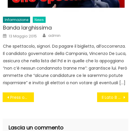
Informazione
News
Banda larghissima
Author
Posted
admin
13 Maggio 2015
on
Che spettacolo, signori. Da pagare il biglietto, all’occorrenza.
Il candidato governatore della Campania, Vincenzo De Luca,
assicura che nella lista del Pd e in quelle che lo appoggiano
“non c’è nessun condannato tranne me”: garantisce lui. Però
ammette che “alcune candidature ce le saremmo potute
risparmiare” e invita gli elettori a non votare gli eventuali […]
Navigazione
Press obituary/1 Pubblicità
Il Lato B di Renzi – Enrica Perucchietti
articoli
Lascia un commento