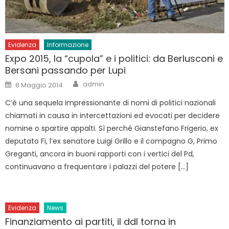
Evidenza
Informazione
Expo 2015, la “cupola” e i politici: da Berlusconi e
Bersani passando per Lupi
Author
Posted
admin
8 Maggio 2014
on
C’è una sequela impressionante di nomi di politici nazionali
chiamati in causa in intercettazioni ed evocati per decidere
nomine o spartire appalti. Sì perché Gianstefano Frigerio, ex
deputato Fi, l’ex senatore Luigi Grillo e il compagno G, Primo
Greganti, ancora in buoni rapporti con i vertici del Pd,
continuavano a frequentare i palazzi del potere […]
Evidenza
News
Finanziamento ai partiti, il ddl torna in