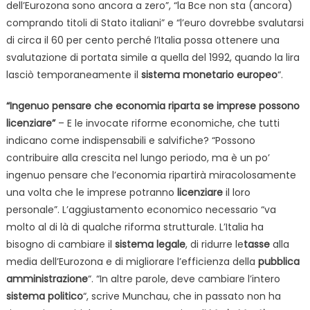
dell’Eurozona sono ancora a zero”, “la Bce non sta (ancora)
comprando titoli di Stato italiani” e “l’euro dovrebbe svalutarsi
di circa il 60 per cento perché l’Italia possa ottenere una
svalutazione di portata simile a quella del 1992, quando la lira
lasciò temporaneamente il
sistema monetario europeo
“.
“Ingenuo pensare che economia riparta se imprese possono
licenziare”
– E le invocate riforme economiche, che tutti
indicano come indispensabili e salvifiche? “Possono
contribuire alla crescita nel lungo periodo, ma è un po’
ingenuo pensare che l’economia ripartirà miracolosamente
una volta che le imprese potranno
licenziare
il loro
personale”. L’aggiustamento economico necessario “va
molto al di là di qualche riforma strutturale. L’Italia ha
bisogno di cambiare il
sistema legale
, di ridurre le
tasse
alla
media dell’Eurozona e di migliorare l’efficienza della
pubblica
amministrazione
“. “In altre parole, deve cambiare l’intero
sistema politico
“, scrive Munchau, che in passato non ha