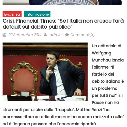
Evidenza
Informazione
Crisi, Financial Times: “Se l’Italia non cresce farà
default sul debito pubblico”
Posted
Author
22 Settembre 2014
admin
Comment(0)
on
Un editoriale di
Wolfgang
Munchau lancia
l’allarme: “Il
fardello del
debito italiano è
un problema
per tutti noi”. E il
Paese non ha
strumenti per uscire dalla “trappola”. Matteo Renzi “ha
promesso riforme radicali ma non ha ancora realizzato nulla”
ed è “ingenuo pensare che l’economia ripartirà