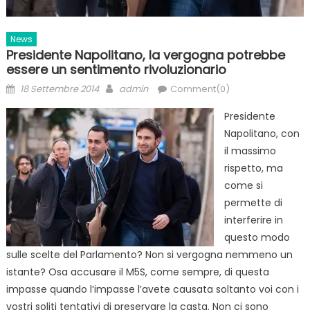
News
Presidente Napolitano, la vergogna potrebbe
essere un sentimento rivoluzionario
Posted
Author
18 Settembre 2014
admin
Comment(0)
on
Presidente
Napolitano, con
il massimo
rispetto, ma
come si
permette di
interferire in
questo modo
sulle scelte del Parlamento? Non si vergogna nemmeno un
istante? Osa accusare il M5S, come sempre, di questa
impasse quando l’impasse l’avete causata soltanto voi con i
vostri soliti tentativi di preservare la casta. Non ci sono