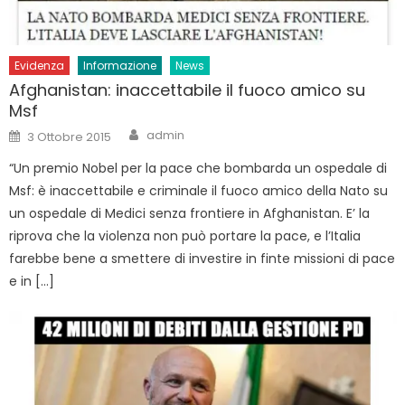
Evidenza
Informazione
News
Afghanistan: inaccettabile il fuoco amico su
Msf
Author
Posted
admin
3 Ottobre 2015
on
“Un premio Nobel per la pace che bombarda un ospedale di
Msf: è inaccettabile e criminale il fuoco amico della Nato su
un ospedale di Medici senza frontiere in Afghanistan. E’ la
riprova che la violenza non può portare la pace, e l’Italia
farebbe bene a smettere di investire in finte missioni di pace
e in […]