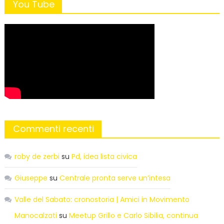
You Tube
Commenti recenti
roby de zerbi
su
Pd, idea lista civica
Giuseppe
su
Centrale pronta serve un’intesa
Valle del Sabato: cronostoria | Amici in Movimento
Manocalzati
su
Meetup Grillo e Carlo Sibilia, continua