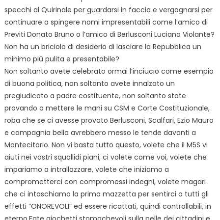
specchi al Quirinale per guardarsi in faccia e vergognarsi per
continuare a spingere nomi impresentabili come l’amico di
Previti Donato Bruno o l’amico di Berlusconi Luciano Violante?
Non ha un briciolo di desiderio di lasciare la Repubblica un
minimo più pulita e presentabile?
Non soltanto avete celebrato ormai l’inciucio come esempio
di buona politica, non soltanto avete innalzato un
pregiudicato a padre costituente, non soltanto state
provando a mettere le mani su CSM e Corte Costituzionale,
roba che se ci avesse provato Berlusconi, Scalfari, Ezio Mauro
e compagnia bella avrebbero messo le tende davanti a
Montecitorio. Non vi basta tutto questo, volete che il M5S vi
aiuti nei vostri squallidi piani, ci volete come voi, volete che
impariamo a intrallazzare, volete che iniziamo a
comprometterci con compromessi indegni, volete magari
che ci intaschiamo la prima mazzetta per sentirci a tutti gli
effetti “ONOREVOLI” ed essere ricattati, quindi controllabili, in
eterno.Fate giochetti stomachevoli sulla pelle dei cittadini e