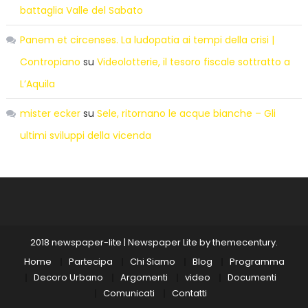
battaglia Valle del Sabato
Panem et circenses. La ludopatia ai tempi della crisi |
Contropiano
su
Videolotterie, il tesoro fiscale sottratto a
L’Aquila
mister ecker
su
Sele, ritornano le acque bianche – Gli
ultimi sviluppi della vicenda
2018 newspaper-lite
|
Newspaper Lite by
themecentury
.
Home
Partecipa
Chi Siamo
Blog
Programma
Decoro Urbano
Argomenti
video
Documenti
Comunicati
Contatti