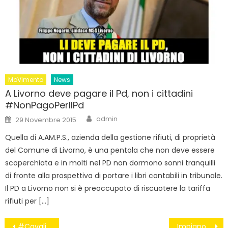
MoVimento
News
A Livorno deve pagare il Pd, non i cittadini
#NonPagoPerIlPd
Author
Posted
admin
29 Novembre 2015
on
Quella di A.AM.P.S., azienda della gestione rifiuti, di proprietà
del Comune di Livorno, è una pentola che non deve essere
scoperchiata e in molti nel PD non dormono sonni tranquilli
di fronte alla prospettiva di portare i libri contabili in tribunale.
Il PD a Livorno non si è preoccupato di riscuotere la tariffa
rifiuti per […]
Navigazione
#CavalierDelCazzo
Impignorabilità prima casa: due sentenze premiano il M5S e i cittadini!