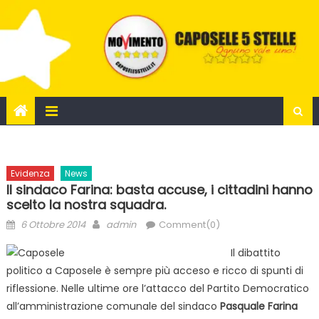
Skip
to
content
Evidenza
News
Il sindaco Farina: basta accuse, i cittadini hanno
scelto la nostra squadra.
Posted
Author
6 Ottobre 2014
admin
Comment(0)
on
Il dibattito
politico a Caposele è sempre più acceso e ricco di spunti di
riflessione. Nelle ultime ore l’attacco del Partito Democratico
all’amministrazione comunale del sindaco
Pasquale Farina