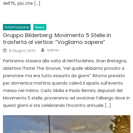
dell’1%, più che […]
Informazione
News
Gruppo Bilderberg: Movimento 5 Stelle in
trasferta al vertice: “Vogliamo sapere”
Author
Posted
admin
8 Giugno 2013
on
Partiranno stasera alla volta di Hertfordshire, Gran Bretagna,
obiettivo l’hotel The Groove, “nel quale abbiamo provato a
prenotare ma era tutto esaurito da giorni”. Ritorno previsto
per domenica mattina quando calerà il sipario sull’evento
messo nel mirino. Carlo Sibilia e Paolo Bernini, deputati del
Movimento 5 stelle, proveranno ad avvicinar l’albergo dove in
questi giorni si sta celebrando l’incontro annuale […]