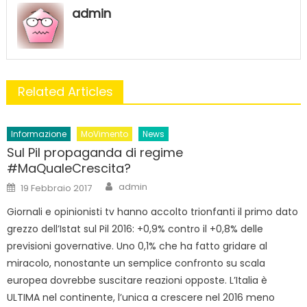
admin
Related Articles
Informazione
MoVimento
News
Sul Pil propaganda di regime
#MaQualeCrescita?
Author
Posted
admin
19 Febbraio 2017
on
Giornali e opinionisti tv hanno accolto trionfanti il primo dato
grezzo dell’Istat sul Pil 2016: +0,9% contro il +0,8% delle
previsioni governative. Uno 0,1% che ha fatto gridare al
miracolo, nonostante un semplice confronto su scala
europea dovrebbe suscitare reazioni opposte. L’Italia è
ULTIMA nel continente, l’unica a crescere nel 2016 meno