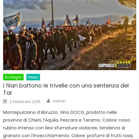
Ecologia
News
I filari battono le trivelle con una sentenza del
Tar
Author
Posted
admin
2 Febbraio 2015
on
Montepulciano d’Abruzzo. Vino DOCG, prodotto nelle
province di Chieti, l’Aquila, Pescara e Teramo. Colore: rosso
rubino intenso con lievi sfumature violacee, tendenza al
granato con l’invecchiamento. Odore: profumi di frutti rossi,