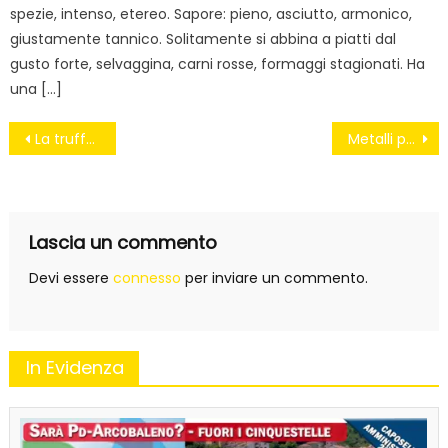
spezie, intenso, etereo. Sapore: pieno, asciutto, armonico,
giustamente tannico. Solitamente si abbina a piatti dal
gusto forte, selvaggina, carni rosse, formaggi stagionati. Ha
una […]
Navigazione
La truffa dei fondi comuni
Metalli pesanti nell’acqua dei pugliesi. Anche l’Ue ha qualche dubbio
articoli
Lascia un commento
Devi essere
connesso
per inviare un commento.
In Evidenza