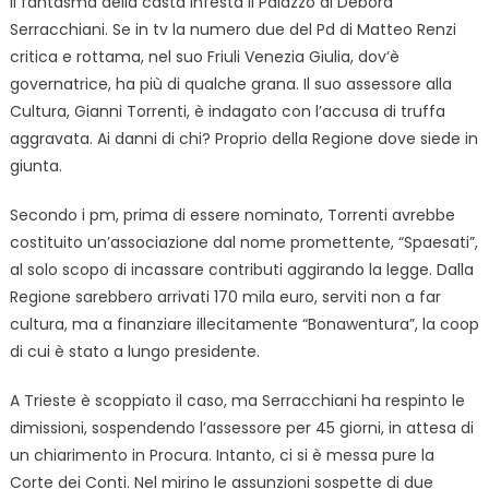
Il fantasma della casta infesta il Palazzo di Debora
Serracchiani. Se in tv la numero due del Pd di Matteo Renzi
critica e rottama, nel suo Friuli Venezia Giulia, dov’è
governatrice, ha più di qualche grana. Il suo assessore alla
Cultura, Gianni Torrenti, è indagato con l’accusa di truffa
aggravata. Ai danni di chi? Proprio della Regione dove siede in
giunta.
Secondo i pm, prima di essere nominato, Torrenti avrebbe
costituito un’associazione dal nome promettente, “Spaesati”,
al solo scopo di incassare contributi aggirando la legge. Dalla
Regione sarebbero arrivati 170 mila euro, serviti non a far
cultura, ma a finanziare illecitamente “Bonawentura”, la coop
di cui è stato a lungo presidente.
A Trieste è scoppiato il caso, ma Serracchiani ha respinto le
dimissioni, sospendendo l’assessore per 45 giorni, in attesa di
un chiarimento in Procura. Intanto, ci si è messa pure la
Corte dei Conti. Nel mirino le assunzioni sospette di due