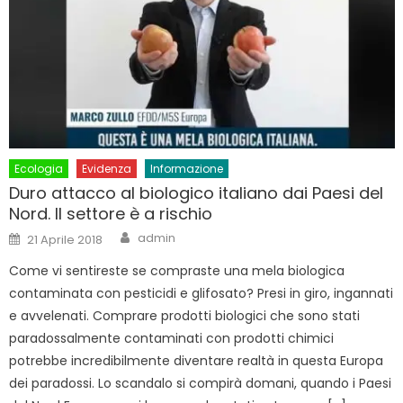
Ecologia
Evidenza
Informazione
Duro attacco al biologico italiano dai Paesi del
Nord. Il settore è a rischio
Author
Posted
admin
21 Aprile 2018
on
Come vi sentireste se compraste una mela biologica
contaminata con pesticidi e glifosato? Presi in giro, ingannati
e avvelenati. Comprare prodotti biologici che sono stati
paradossalmente contaminati con prodotti chimici
potrebbe incredibilmente diventare realtà in questa Europa
dei paradossi. Lo scandalo si compirà domani, quando i Paesi