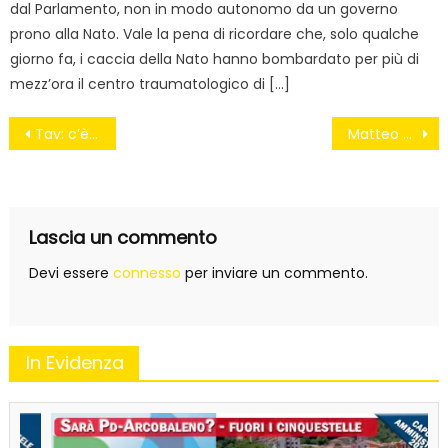
dal Parlamento, non in modo autonomo da un governo
prono alla Nato. Vale la pena di ricordare che, solo qualche
giorno fa, i caccia della Nato hanno bombardato per più di
mezz’ora il centro traumatologico di […]
Navigazione
Tav: c’è un’opera in Italia…
Matteo a cinque cerchi. Gareggio, dunque sono
articoli
Lascia un commento
Devi essere
connesso
per inviare un commento.
In Evidenza