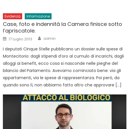
Evidenza
Informazione
Case, foto e indennità la Camera finisce sotto
l’apriscatole.
Author
Posted
admin
17 Luglio 2013
on
I deputati Cinque Stelle pubblicano un dossier sulle spese di
Montecitorio: dagli stipendi d’oro al cumulo di incarichi, dagli
alloggi ai benefit, ecco cosa si nasconde nelle pieghe del
bilancio del Parlamento. Avevamo cominciato bene: via gli
appartamenti, via le spese di rappresentanza. Poi però, da
quando sono lì, non abbiamo fatto altro che approvare […]