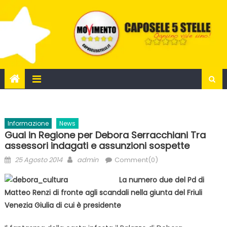
Skip
to
content
Informazione
News
Guai in Regione per Debora Serracchiani Tra
assessori indagati e assunzioni sospette
Posted
Author
25 Agosto 2014
admin
Comment(0)
on
La numero due del Pd di
Matteo Renzi di fronte agli scandali nella giunta del Friuli
Venezia Giulia di cui è presidente