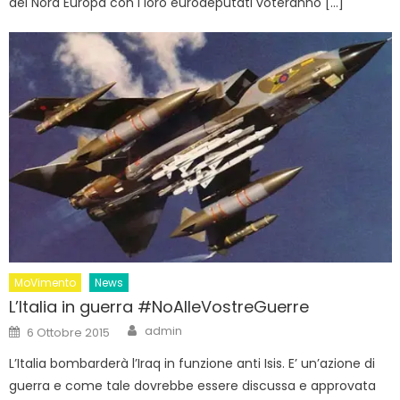
del Nord Europa con i loro eurodeputati voteranno […]
MoVimento
News
L’Italia in guerra #NoAlleVostreGuerre
Author
Posted
admin
6 Ottobre 2015
on
L’Italia bombarderà l’Iraq in funzione anti Isis. E’ un’azione di
guerra e come tale dovrebbe essere discussa e approvata