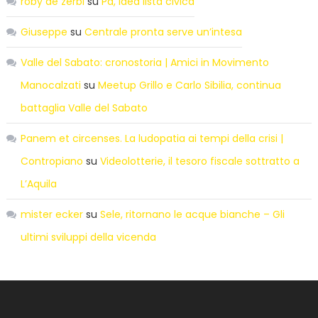
roby de zerbi
su
Pd, idea lista civica
Giuseppe
su
Centrale pronta serve un’intesa
Valle del Sabato: cronostoria | Amici in Movimento
Manocalzati
su
Meetup Grillo e Carlo Sibilia, continua
battaglia Valle del Sabato
Panem et circenses. La ludopatia ai tempi della crisi |
Contropiano
su
Videolotterie, il tesoro fiscale sottratto a
L’Aquila
mister ecker
su
Sele, ritornano le acque bianche – Gli
ultimi sviluppi della vicenda