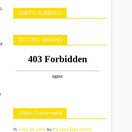
a
DEBITO PUBBLICO
DECORO URBANO
al
o
Ultimi Commenti
roby de zerbi
su
Pd, idea lista civica