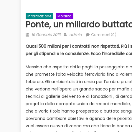
Informazione
Mobilità
Ponte, un miliardo buttat
Posted
Author
16 Gennaio 2013
admin
Comment(0)
on
Quasi 500 milioni per i contratti non rispettati. Più i
per gli stipendi e le consulenze. Ecco l’incredibile
Messina che aspetta chi le paghi la passeggiata a m
Evidenza
Informazione
News
che promette l’alta velocità ferroviaria fino a Pal
to
Bilancio in consiglio con un occhio
febbraio. Gli ambientalisti in ansia per l’ombra proiett
Ecologia
E
 il
alle urne
che vedono nell’opera un grande sacco per mafie e co
Duro attacco
tecnici di gallerie del vento e di fondazioni , di ae
dai Paesi de
progetto della campata unica da record mondiale, pi
rischio
che a vario titolo hanno prosperato o buttato sang
dovranno cambiare obiettivi e agenda delle priorità?
vuol essere nuova di zecca ma che tiene la bocca c