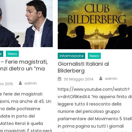
e
News
Informazione
News
 – Ferie magistrati,
Giornalisti italiani al
enzi dietro un “ma
Bilderberg
Author
Posted
admin
30 Maggio 2014
on
Author
admin
io 2015
https://www.youtube.com/watch?
 ferie dei magistrati
v=dntOl9KedX4 “Ho appena finito di
giorni, ma anche di 45. Un
leggere tutto il resoconto della
Una delle pochissime
riunione del pericoloso gruppo
ndate in porto del
parlamentare del Movimento 5 Stel
Matteo Renzi è quella
in prima pagina su tutti i giornali
dei magistrati. È stata però