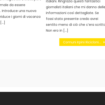
italiani. Ringrazio questi fantastici
ì male da essere
giornalisti italiani che mi danno dell
le. Introduce una nuova
informazioni così dettagliate. Se
iduce i giorni di vacanza
fossi stato presente credo avrei
 […]
sentito meno di ciò che c’era scritto
Non ero in […]
Comuni Irpini Ricicloni. Caposele assente