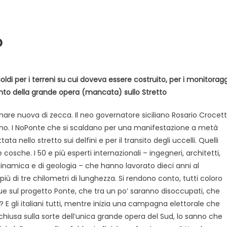
o
 soldi per i terreni su cui doveva essere costruito, per i monitoragg
 conto della grande opera (mancata) sullo Stretto
are nuova di zecca. Il neo governatore siciliano Rosario Crocet
Evidenza
Informazione
News
ermo. I NoPonte che si scaldano per una manifestazione a metà
Acque sempre agitate tra i
ata nello stretto sui delfini e per il transito degli uccelli. Quelli
videnza
Informazione
democratici di Caposele
sche. I 50 e più esperti internazionali – ingegneri, architetti,
 al biologico italiano
rodinamica e di geologia – che hanno lavorato dieci anni al
l Nord. Il settore è a
ù di tre chilometri di lunghezza. Si rendono conto, tutti coloro
ue sul progetto Ponte, che tra un po’ saranno disoccupati, che
 E gli italiani tutti, mentre inizia una campagna elettorale che
hiusa sulla sorte dell’unica grande opera del Sud, lo sanno che