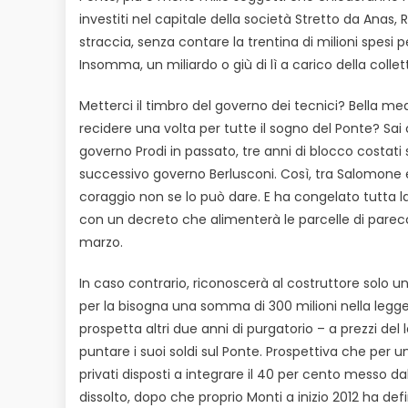
investiti nel capitale della società Stretto da Anas, 
straccia, senza contare la trentina di milioni spesi 
Insomma, un miliardo o giù di lì a carico della collett
Metterci il timbro del governo dei tecnici? Bella med
recidere una volta per tutte il sogno del Ponte? Sai 
governo Prodi in passato, tre anni di blocco costati s
successivo governo Berlusconi. Così, tra Salomone e
coraggio non se lo può dare. E ha congelato tutta la 
con un decreto che alimenterà le parcelle di parecch
marzo.
In caso contrario, riconoscerà al costruttore solo 
per la bisogna una somma di 300 milioni nella legge d
prospetta altri due anni di purgatorio – a prezzi del 
puntare i suoi soldi sul Ponte. Prospettiva che per u
privati disposti a integrare il 40 per cento messo d
dissolto, dopo che proprio Monti a inizio 2012 ha defi