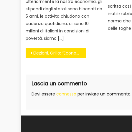
ulteriormente la nostra economia, gli
scritta cos
stipendi degli statali sono bloccati da
inutilizzabi
5 anni, le attività chiudono con
norma che r
cadenza quotidiana, ci sono 10
delle toghe
milioni di italiani in condizioni di
povertà, siamo […]
Navigazione
Elezioni, Grillo: “Economisti ritardati morali, noi seconda forza politica”
articoli
Lascia un commento
Devi essere
connesso
per inviare un commento.