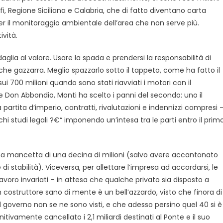
Rfi, Regione Siciliana e Calabria, che di fatto diventano carta
per il monitoraggio ambientale dell’area che non serve più.
ività.
aglia al valore. Usare la spada e prendersi la responsabilità di
che gazzarra. Meglio spazzarlo sotto il tappeto, come ha fatto il
ui 700 milioni quando sono stati riavviati i motori con il
 Don Abbondio, Monti ha scelto i panni del secondo: uno il
partita d’imperio, contratti, rivalutazioni e indennizzi compresi 
i studi legali ?€“ imponendo un’intesa tra le parti entro il prim
una mancetta di una decina di milioni (salvo avere accantonato
i stabilità). Viceversa, per allettare l’impresa ad accordarsi, le
lavoro invariati – in attesa che qualche privato sia disposto a
n costruttore sano di mente è un bell’azzardo, visto che finora di
al governo non se ne sono visti, e che adesso persino quel 40 si è
nitivamente cancellato i 2,1 miliardi destinati al Ponte e il suo