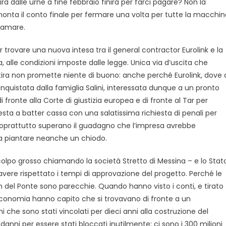
à dalle urne a fine febbraio finirà per farci pagare? Non la
onta il conto finale per fermare una volta per tutte la macchin
ttamare.
 trovare una nuova intesa tra il general contractor Eurolink e la
, alle condizioni imposte dalle legge. Unica via d’uscita che
 tira non promette niente di buono: anche perché Eurolink, dove 
quistata dalla famiglia Salini, interessata dunque a un pronto
di fronte alla Corte di giustizia europea e di fronte al Tar per
resta a batter cassa con una salatissima richiesta di penali per
 soprattutto superano il guadagno che l’impresa avrebbe
za piantare neanche un chiodo.
 colpo grosso chiamando la società Stretto di Messina – e lo Stat
 avere rispettato i tempi di approvazione del progetto. Perché le
 del Ponte sono parecchie. Quando hanno visto i conti, e tirato
’Economia hanno capito che si trovavano di fronte a un
i che sono stati vincolati per dieci anni alla costruzione del
anni per essere stati bloccati inutilmente; ci sono i 300 milioni