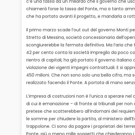
c’è una tassa da un miliardo che il governo che uscir
chiamerà forse la tassa del Ponte, ma a tanto amm
che ha portato avanti il progetto, e mandarla a ro
Il primo marzo scade l’out out del governo Monti per
Stretto di Messina, società concessionaria dell’opera
scongiurerebbe la fermata definitiva. Ma l’aria che
42 per cento conta la società Impregilo da poco con
rientro di capitali, ha già portato il governo italiano 
violazione dei vigenti impegni contrattuali. E si app
450 milioni. Che non sono solo una bella cifra, ma
realizzato facendo il Ponte. A portata di mano sen
L’impresa di costruzioni non è l’unica a sperare nel
di cui è emanazione – di fronte ai tribunali per non
pretese che scatterebbero all’indomani del requiem
le somme per chiudere la partita, al ministero dell
trappolone. Ci sono da pagare i proprietari dei terren
Ponte, più o meno mille soggetti che chiederanno i d