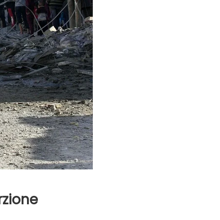
Evidenza
Informazione
News
Acque sempre agitate tra i
videnza
Informazione
democratici di Caposele
 al biologico italiano
l Nord. Il settore è a
rzione