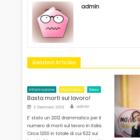
admin
Related Articles
Informazione
MoVimento
News
Basta morti sul lavoro!
Author
Posted
admin
2 Gennaio 2013
on
E’ stato un 2012 drammatico per il
numero di morti sul lavoro in Italia.
Circa 1200 in totale di cui 622 sui