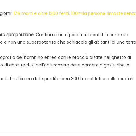
giorni:
176 morti e oltre 1200 feriti. 100mila persone rimaste senz
a sproporzione
. Continuiamo a parlare di conflitto come se
no e non una superpotenza che schiaccia gli abitanti di una terr
ografia del bambino ebreo con le braccia alzate nel ghetto di
o di ebrei reclusi nell’anticamera delle camere a gas si ribellò.
nazisti subirono delle perdite: ben 300 tra soldati e collaboratori