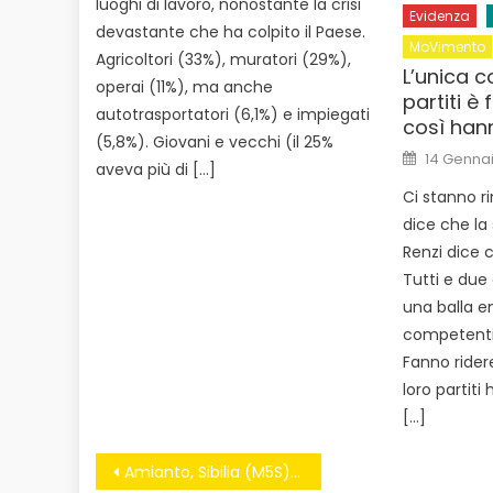
luoghi di lavoro, nonostante la crisi
Evidenza
devastante che ha colpito il Paese.
MoVimento
Agricoltori (33%), muratori (29%),
L’unica 
operai (11%), ma anche
partiti è 
autotrasportatori (6,1%) e impiegati
così hann
(5,8%). Giovani e vecchi (il 25%
Posted
14 Gennai
on
aveva più di […]
Ci stanno r
dice che la 
Renzi dice ch
Tutti e due
una balla e
competenti 
Fanno ridere
loro partiti
[…]
Navigazione
Amianto, Sibilia (M5S): “Nostra risoluzione a tutela lavoratori