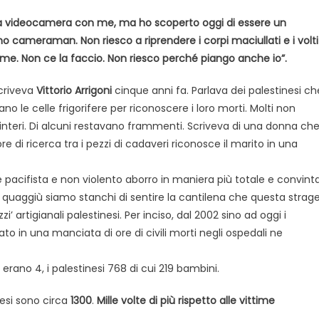
 videocamera con me, ma ho scoperto oggi di essere un
o cameraman. Non riesco a riprendere i corpi maciullati e i volti
rime. Non ce la faccio. Non riesco perché piango anche io”.
criveva
Vittorio Arrigoni
cinque anni fa. Parlava dei palestinesi ch
ano le celle frigorifere per riconoscere i loro morti. Molti non
interi. Di alcuni restavano frammenti. Scriveva di una donna ch
re di ricerca tra i pezzi di cadaveri riconosce il marito in una
pacifista e non violento aborro in maniera più totale e convint
ma quaggiù siamo stanchi di sentire la cantilena che questa strag
azzi’ artigianali palestinesi. Per inciso, dal 2002 sino ad oggi i
o in una manciata di ore di civili morti negli ospedali ne
 erano 4, i palestinesi 768 di cui 219 bambini.
nesi sono circa
1300
.
Mille volte di più rispetto alle vittime