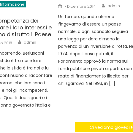
Author
Informazione
Posted
admin
7 Dicembre 2014
on
Un tempo, quando almeno
competenza dei
fingevamo di essere un paese
fare i loro interessi e
normale, a ogni scandalo seguiva
o distrutto il Paese
una legge per dare almeno la
Author
admin
o 2018
parvenza di un’inversione di rotta. N
incorrendo. Berlusconi
1974, dopo il caso petroli, il
sfida è tra noi e lui e
Parlamento approvò la norma sui
e la sfida è tra noi e lui.
fondi pubblici e privati ai partiti, con 
 continuano a raccontare
reato di finanziamento illecito per
norme: che loro sono i
chi sgarrava. Nel 1993, in […]
e noi gli incompetenti.
. Questi due signori e i
 hanno governato l’Italia e
Ci vediamo giovedì