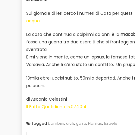
Sul giornale di ieri cerco i numeri di Gaza per questi 
acqua
.
La cosa che continua a colpirmi da anni è la
macabr
fosse una guerra tra due eserciti che si fronteggia
sventrata.
E mi viene in mente, come un lapsus, la famosa fot
Varsavia. Anche lì c’era stato un conflitto. Un grupp
13mila ebrei uccisi subito, 50mila deportati. Anche i 
polacchi.
di Ascanio Celestini
Il Fatto Quotidiano 15.07.2014
Tagged
bambini
,
civili
,
gaza
,
Hamas
,
Israele