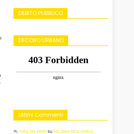
DEBITO PUBBLICO
e
DECORO URBANO
e
a
e
Ultimi Commenti
roby de zerbi
su
Pd, idea lista civica