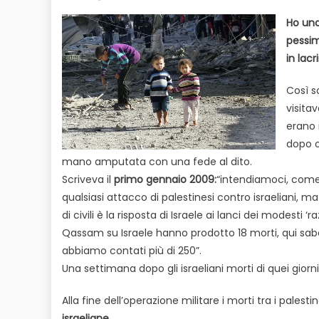
on
Ho una
pessim
in lac
Così s
visitav
erano 
dopo o
mano amputata con una fede al dito.
Scriveva il
primo gennaio 2009:
“intendiamoci, come 
qualsiasi attacco di palestinesi contro israeliani, 
di civili è la risposta di Israele ai lanci dei modesti ‘r
Qassam su Israele hanno prodotto 18 morti, qui sabat
abbiamo contati più di 250”.
Una settimana dopo gli israeliani morti di quei giorni
Alla fine dell’operazione militare i morti tra i palesti
israeliane.