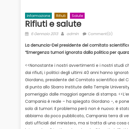
Informazione
Rifiuti
Salute
Rifiuti e salute
Posted
Author
6 Gennaio 2013
admin
Comment(0)
on
La denuncia-Del presidente del comitato scientifi
“Emergenza tumori ignorata dalla politica per quar
<<Nonostante i nostri avvertimenti e i nostri studi
Evidenza
Informazione
News
dai rifiuti, i politici degli ultimi 40 anni hanno igno
to
Bilancio in consiglio con un occhio
Giordano, presidente del Comitato scientifico del 
Ecologia
E
 il
alle urne
di punta allo Sbarro Institute della Temple University
Duro attacco
pomeriggio dalle maggiori agenzie di stampa. <<L’eme
dai Paesi de
Campania è reale – ha spiegato Giordano -, e pone g
rischio
solo di tumori. Il problema però non è nuovo: è st
abbiamo da poco pubblicato, Campania terra di vele
dati ufficiali del ministero, ma si tratta di una co