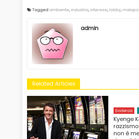
Tagged
ambiente
,
industria
,
interessi
,
lobby
,
malapol
admin
Related Articles
Evidenza
Kyenge K
razzismo.
non è me