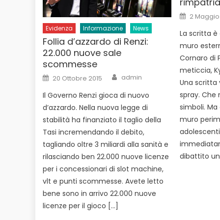
rimpatria
Posted
2 Maggio
on
Evidenza
Informazione
News
La scritta è
Follia d’azzardo di Renzi:
muro estern
22.000 nuove sale
Cornaro di P
scommesse
meticcia, K
Author
Posted
admin
20 Ottobre 2015
Una scritta 
on
spray. Che 
Il Governo Renzi gioca di nuovo
simboli. Ma
d’azzardo. Nella nuova legge di
muro perime
stabilità ha finanziato il taglio della
adolescenti
Tasi incremendando il debito,
immediatam
tagliando oltre 3 miliardi alla sanità e
dibattito un
rilasciando ben 22.000 nuove licenze
per i concessionari di slot machine,
vlt e punti scommesse. Avete letto
bene sono in arrivo 22.000 nuove
licenze per il gioco […]