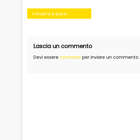
Navigazione
Guerra e pace
articoli
Lascia un commento
Devi essere
connesso
per inviare un commento.