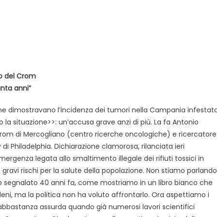
co del Crom
anta anni”
 che dimostravano l’incidenza dei tumori nella Campania infestat
Evidenza
Informazione
News
rato la situazione>>: un’accusa grave anzi di più. La fa Antonio
Acque sempre agitate tra i
Crom di Mercogliano (centro ricerche oncologiche) e ricercatore
videnza
Informazione
democratici di Caposele
 di Philadelphia. Dichiarazione clamorosa, rilanciata ieri
 al biologico italiano
rgenza legata allo smaltimento illegale dei rifiuti tossici in
l Nord. Il settore è a
ravi rischi per la salute della popolazione. Non stiamo parlando
ato segnalato 40 anni fa, come mostriamo in un libro bianco che
ni, ma la politica non ha voluto affrontarlo. Ora aspettiamo i
sa abbastanza assurda quando già numerosi lavori scientifici