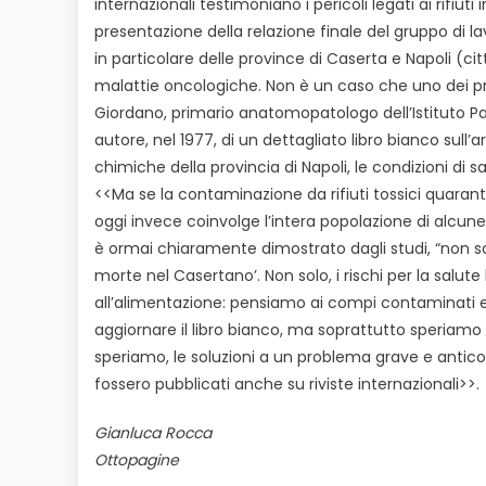
internazionali testimoniano i pericoli legati ai rifiu
presentazione della relazione finale del gruppo di 
in particolare delle province di Caserta e Napoli (ci
malattie oncologiche. Non è un caso che uno dei p
Giordano, primario anatomopatologo dell’Istituto Pasc
autore, nel 1977, di un dettagliato libro bianco sul
chimiche della provincia di Napoli, le condizioni di s
<<Ma se la contaminazione da rifiuti tossici quaranta
oggi invece coinvolge l’intera popolazione di alcune 
è ormai chiaramente dimostrato dagli studi, “non sol
morte nel Casertano’. Non solo, i rischi per la salute
all’alimentazione: pensiamo ai compi contaminati e 
aggiornare il libro bianco, ma soprattutto speriamo 
speriamo, le soluzioni a un problema grave e antico.
fossero pubblicati anche su riviste internazionali>>.
Gianluca Rocca
Ottopagine