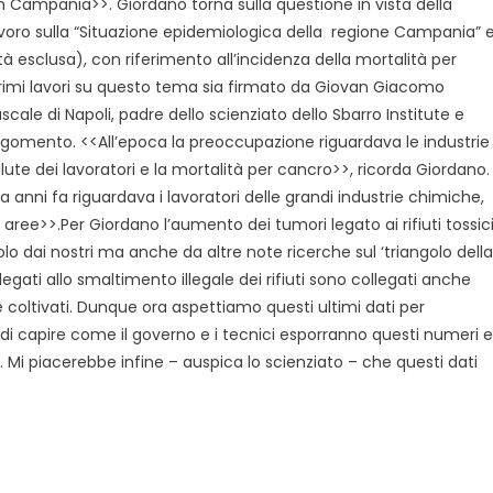
ti in Campania>>. Giordano torna sulla questione in vista della
lavoro sulla “Situazione epidemiologica della regione Campania” 
ttà esclusa), con riferimento all’incidenza della mortalità per
rimi lavori su questo tema sia firmato da Giovan Giacomo
ale di Napoli, padre dello scienziato dello Sbarro Institute e
l’argomento. <<All’epoca la preoccupazione riguardava le industrie
alute dei lavoratori e la mortalità per cancro>>, ricorda Giordano.
 anni fa riguardava i lavoratori delle grandi industrie chimiche,
aree>>.Per Giordano l’aumento dei tumori legato ai rifiuti tossic
o dai nostri ma anche da altre note ricerche sul ‘triangolo della
 legati allo smaltimento illegale dei rifiuti sono collegati anche
coltivati. Dunque ora aspettiamo questi ultimi dati per
di capire come il governo e i tecnici esporranno questi numeri e
 Mi piacerebbe infine – auspica lo scienziato – che questi dati