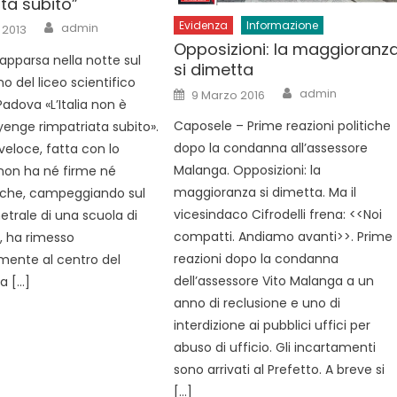
ta subito”
Author
Evidenza
Informazione
admin
 2013
Opposizioni: la maggioranz
 apparsa nella notte sul
si dimetta
o del liceo scientifico
Author
Posted
admin
9 Marzo 2016
on
adova «L’Italia non è
Caposele – Prime reazioni politiche
yenge rimpatriata subito».
dopo la condanna all’assessore
veloce, fatta con lo
Malanga. Opposizioni: la
non ha né firme né
maggioranza si dimetta. Ma il
 che, campeggiando sul
vicesindaco Cifrodelli frena: <<Noi
trale di una scuola di
compatti. Andiamo avanti>>. Prime
, ha rimesso
reazioni dopo la condanna
ente al centro del
dell’assessore Vito Malanga a un
a […]
anno di reclusione e uno di
interdizione ai pubblici uffici per
abuso di ufficio. Gli incartamenti
sono arrivati al Prefetto. A breve si
[…]