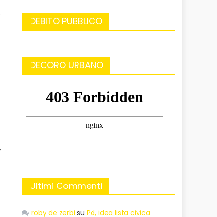
e
DEBITO PUBBLICO
DECORO URBANO
i
,
Ultimi Commenti
roby de zerbi
su
Pd, idea lista civica