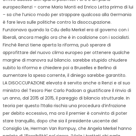
europeo:Renzi – come Mario Monti ed Enrico Letta prima di lui
– sa che l’unico modo per strappare qualcosa alla Germania
è fare leva sulle politiche contro la disoccupazione.
Funzionava quando la Cdu della Merkel era al governo con i
liberali, ancora meglio ora che è in coalizione con i socialisti.
Finché Renzi tiene aperta la riforma, può sperare di
approfittare del nuovo clima europeo per ottenere qualche
margine di manovra sul bilancio. sarebbe stupido chiudere
subito la riforma e chiedere poi a Bruxelles e Berlino di
aumentare la spesa corrente, il diniego sarebbe garantito.
LA DISOCCUPAZIONE elevata è servita anche a Renzi e al suo
ministro del Tesoro Pier Carlo Padoan a giustificare il rinvio di
un anno, dal 2015 al 2015, il pareggio di bilancio strutturale. In
teoria per questo l’Italia rischia una procedura d’infrazione
per debito eccessivo, ma ora il premier è convinto di poter
stare tranquillo, dopo che sia il presidente uscente del
Consiglio Ue, Herman Van Rompuy, che Angela Merkel hanno