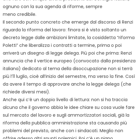
ognuno con la sua agenda di riforme, sempre
meno credibile.
Il secondo punto concreto che emerge dal discorso di Renzi
riguarda la riforma del lavoro: finora si è visto soltanto un
decreto legge dalle ambizioni limitate, la cosiddetta “riforma
Poletti” che liberalizza i contratti a termine, prima o poi
arriverà un disegno di legge delega. Più poi che prima: Renzi
annuncia che il vertice europeo (convocato dalla presidenza
italiana) dedicato al tema della disoccupazione non si terrà
più l’11 luglio, cioè all’inizio del semestre, ma verso la fine. Così
da avere il tempo di approvare anche la legge delega (che
richiede diversi mesi).
Anche qui c’è un doppio livello di lettura: non si ha traccia
alcuna che il governo abbia le idee chiare su cosa vuole fare
sul mercato del lavoro e sugli ammortizzatori sociali, già la
riforma della pubblica amministrazione sta causando più
problemi del previsto, anche con i sindacati. Meglio non
offrire adesso altri spunti polemici. Poi c’è un piano