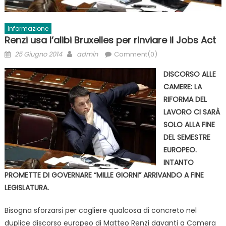
Informazione
Renzi usa l’alibi Bruxelles per rinviare il Jobs Act
Posted
Author
25 Giugno 2014
admin
Comment(0)
on
DISCORSO ALLE
CAMERE: LA
RIFORMA DEL
LAVORO CI SARÀ
SOLO ALLA FINE
DEL SEMESTRE
EUROPEO.
INTANTO
PROMETTE DI GOVERNARE “MILLE GIORNI” ARRIVANDO A FINE
LEGISLATURA.
Bisogna sforzarsi per cogliere qualcosa di concreto nel
duplice discorso europeo di Matteo Renzi davanti a Camera