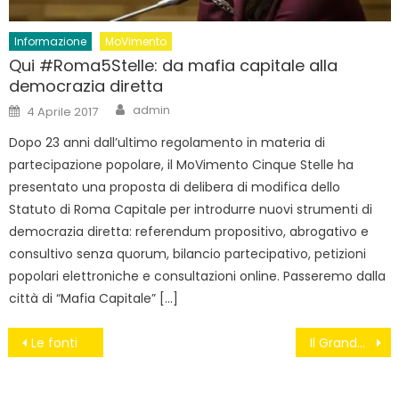
Informazione
MoVimento
Qui #Roma5Stelle: da mafia capitale alla
democrazia diretta
Author
Posted
admin
4 Aprile 2017
on
Dopo 23 anni dall’ultimo regolamento in materia di
partecipazione popolare, il MoVimento Cinque Stelle ha
presentato una proposta di delibera di modifica dello
Statuto di Roma Capitale per introdurre nuovi strumenti di
democrazia diretta: referendum propositivo, abrogativo e
consultivo senza quorum, bilancio partecipativo, petizioni
popolari elettroniche e consultazioni online. Passeremo dalla
città di “Mafia Capitale” […]
Navigazione
Le fonti
Il Grande Alibi
articoli