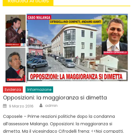
Related Articles
Evidenza
Informazione
Opposizioni: la maggioranza si dimetta
Author
Posted
admin
9 Marzo 2016
on
Caposele – Prime reazioni politiche dopo la condanna
all’assessore Malanga. Opposizioni: la maggioranza si
dimetta. Ma il vicesindaco Cifrodelli frena: <<Noi compatti.