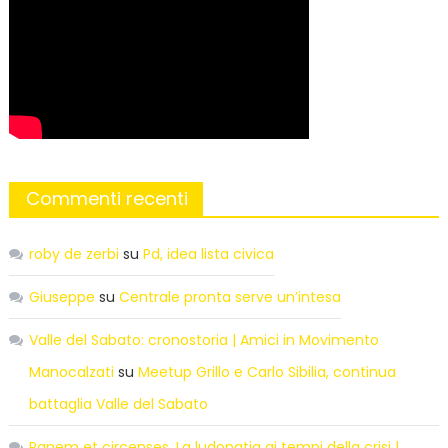
Commenti recenti
roby de zerbi
su
Pd, idea lista civica
Giuseppe
su
Centrale pronta serve un’intesa
Valle del Sabato: cronostoria | Amici in Movimento
Manocalzati
su
Meetup Grillo e Carlo Sibilia, continua
battaglia Valle del Sabato
Panem et circenses. La ludopatia ai tempi della crisi |