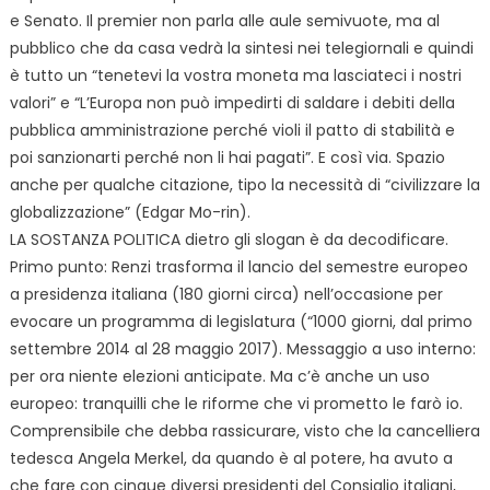
e Senato. Il premier non parla alle aule semivuote, ma al
pubblico che da casa vedrà la sintesi nei telegiornali e quindi
è tutto un “tenetevi la vostra moneta ma lasciateci i nostri
valori” e “L’Europa non può impedirti di saldare i debiti della
pubblica amministrazione perché violi il patto di stabilità e
poi sanzionarti perché non li hai pagati”. E così via. Spazio
anche per qualche citazione, tipo la necessità di “civilizzare la
globalizzazione” (Edgar Mo-rin).
LA SOSTANZA POLITICA dietro gli slogan è da decodificare.
Primo punto: Renzi trasforma il lancio del semestre europeo
a presidenza italiana (180 giorni circa) nell’occasione per
evocare un programma di legislatura (“1000 giorni, dal primo
settembre 2014 al 28 maggio 2017). Messaggio a uso interno:
per ora niente elezioni anticipate. Ma c’è anche un uso
europeo: tranquilli che le riforme che vi prometto le farò io.
Comprensibile che debba rassicurare, visto che la cancelliera
tedesca Angela Merkel, da quando è al potere, ha avuto a
che fare con cinque diversi presidenti del Consiglio italiani,