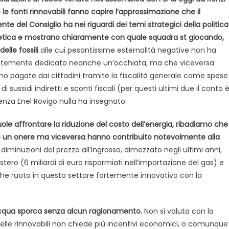
 le fonti rinnovabili fanno capire l’approssimazione che il
ente del Consiglio ha nei riguardi dei temi strategici della politica
tica e mostrano chiaramente con quale squadra st giocando,
delle fossili
alle cui pesantissime esternalità negative non ha
ntemente dedicato neanche un’occhiata, ma che viceversa
o pagate dai cittadini tramite la fiscalità generale come spese
sussidi indiretti e sconti fiscali (per questi ultimi due il conto 
tenza Enel Rovigo nulla ha insegnato.
le affrontare la riduzione del costo dell’energia, ribadiamo che
te un onere ma viceversa hanno contribuito notevolmente alla
 diminuzioni del prezzo all’ingrosso, dimezzato negli ultimi anni,
stero (6 miliardi di euro risparmiati nell’importazione del gas) e
he ruota in questo settore fortemente innovativo con la
’acqua sporca senza alcun ragionamento.
Non si valuta con la
delle rinnovabili non chiede più incentivi economici, o comunque