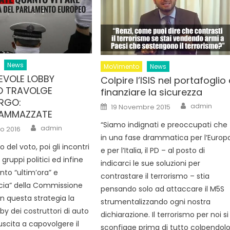
News
MoVimento
News
EVOLE LOBBY
Colpire l’ISIS nel portafoglio
O TRAVOLGE
finanziare la sicurezza
RGO:
Author
Posted
admin
19 Novembre 2015
on
AMMAZZATE
“Siamo indignati e preoccupati che
Author
admin
o 2016
in una fase drammatica per l’Europ
io del voto, poi gli incontri
e per l’Italia, il PD – al posto di
 gruppi politici ed infine
indicarci le sue soluzioni per
to “ultim’ora” e
contrastare il terrorismo – stia
cia” della Commissione
pensando solo ad attaccare il M5S
n questa strategia la
strumentalizzando ogni nostra
by dei costruttori di auto
dichiarazione. Il terrorismo per noi si
uscita a capovolgere il
sconfigge prima di tutto colpendol