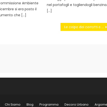
 Commissione Ambiente
nel portafogli e togliendogli benzina
icembre si era posto il
[…]
cumento che […]
Le colpe dei corrotti e di chi si è abituato
Chi Siamo
Blog
Programma
Decoro Urbano
Argome