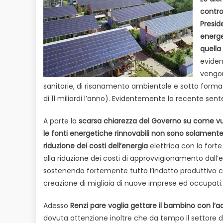
contro
Presid
energe
quella 
evide
vengon
sanitarie, di risanamento ambientale e sotto forma di 
di 11 miliardi l’anno). Evidentemente la recente sen
A parte la
scarsa chiarezza del Governo su come vuo
le fonti energetiche rinnovabili non sono solamen
riduzione dei costi dell’energia
elettrica con la forte
alla riduzione dei costi di approvvigionamento dall’e
sostenendo fortemente tutto l’indotto produttivo c
creazione di migliaia di nuove imprese ed occupati.
Adesso
Renzi pare voglia gettare il bambino con l
dovuta attenzione inoltre che da tempo il settore 