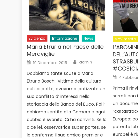
Evidenza
Informazione
News
MoVimento
Maria Etruria nel Paese delle
L’ABOMIN
Meraviglie
DELL’AUT
STRASBU
Author
Posted
admin
19 Dicembre 2015
on
#COSÌCI
Dobbiamo tante scuse a Maria
Posted
4 Febbrai
on
Etruria Boschi. Vittime della cultura
Prima il rinv
del sospetto, avevamo ipotizzato un
serrati con i
suo conflitto d’ interessi nella
un documen
storiaccia della Banca del Buco. Poi l’
“cartastrac
abbiamo sentita alla Camera e ogni
Europea: co
dubbio è svanito. Ci ha convinti. Se lo
potente lob
dice lei, osservatrice super partes, se
europei è ri
lo conferma il suo amico premier e