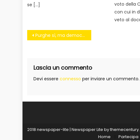
voto della
se […]
con cui in d
veto al do
Navigazione
Purghe sì, ma democratiche
articoli
Lascia un commento
Devi essere
connesso
per inviare un commento.
2018 newspaper-lite
|
Newspaper Lite by
themecentury
.
Home
Partecipa