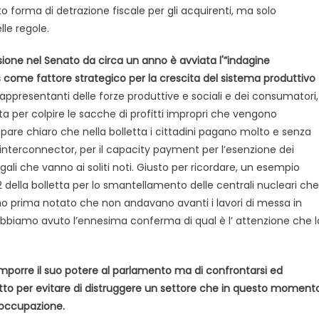
 forma di detrazione fiscale per gli acquirenti, ma solo
lle regole.
ione nel Senato da circa un anno è avviata l'”indagine
gas come fattore strategico per la crescita del sistema produttivo
rappresentanti delle forze produttive e sociali e dei consumatori,
ta per colpire le sacche di profitti impropri che vengono
pare chiaro che nella bolletta i cittadini pagano molto e senza
gli interconnector, per il capacity payment per l’esenzione dei
gali che vanno ai soliti noti. Giusto per ricordare, un esempio
ella bolletta per lo smantellamento delle centrali nucleari che
 prima notato che non andavano avanti i lavori di messa in
 abbiamo avuto l’ennesima conferma di qual è l’ attenzione che l
imporre il suo potere al parlamento ma di confrontarsi ed
tto per evitare di distruggere un settore che in questo moment
l’occupazione.