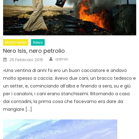
MoVimento
News
Nero Isis, nero petrolio
Author
Posted
admin
25 Febbraio 2015
on
«Una ventina di anni fa ero un buon cacciatore e andavo
molto spesso a caccia. Avevo due cani, un bracco tedesco e
un setter, e, cominciando all’alba e finendo a sera, su e giù
per i canaloni, i cani erano stanchissimi. Ritornando a casa
dai contadini, la prima cosa che facevamo era dare da
mangiare […]