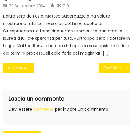
Author
Posted
admin
30 Settembre 2014
on
L’altra sera da Fazio, Matteo Supercazzola ha voluto
mostrare a tutti come sono ridotte le facoltà di
Giurisprudenza, o forse rincuorare i somari: se han dato la
laurea a lui, c’è speranza per tutti. Purtroppo però il dottore in
Legge Matteo Renzi, che non distingue la sospensione feriale
dei termini processuali dalle ferie dei magistrati […]
Navigazione
Il rinnovo del CSM
Prendi i soldi e ciancia
articoli
Lascia un commento
Devi essere
connesso
per inviare un commento.