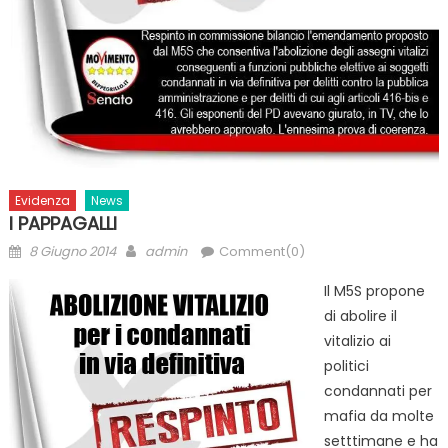
Evidenza
News
I PAPPAGALLI
Posted
Author
8 Giugno 2014
admin
Comment(0)
on
Il M5S propone
di abolire il
vitalizio ai
politici
condannati per
mafia da molte
setttimane e ha