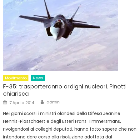
MoVimento
News
F-35: trasporteranno ordigni nucleari. Pinotti
chiarisca
Author
Posted
admin
7 Aprile 2014
on
Nei giorni scorsi i ministri olandesi della Difesa Jeanine
Hennis-Plasschaert e degli Esteri Frans Timmersmans,
rivolgendosi ai colleghi deputati, hanno fatto sapere che non
intendono dare corso alla risoluzione adottata dal