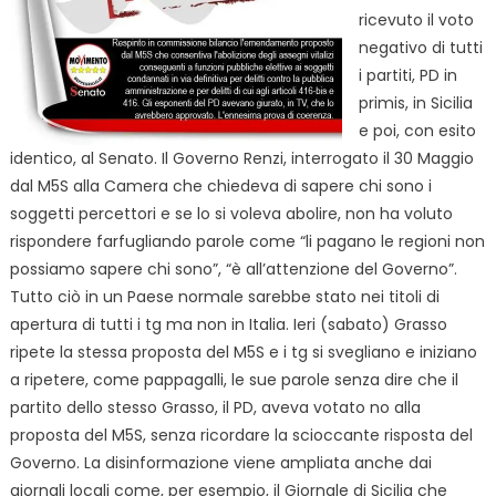
ricevuto il voto
negativo di tutti
i partiti, PD in
primis, in Sicilia
e poi, con esito
identico, al Senato. Il Governo Renzi, interrogato il 30 Maggio
dal M5S alla Camera che chiedeva di sapere chi sono i
soggetti percettori e se lo si voleva abolire, non ha voluto
rispondere farfugliando parole come “li pagano le regioni non
possiamo sapere chi sono”, “è all’attenzione del Governo”.
Tutto ciò in un Paese normale sarebbe stato nei titoli di
apertura di tutti i tg ma non in Italia. Ieri (sabato) Grasso
ripete la stessa proposta del M5S e i tg si svegliano e iniziano
a ripetere, come pappagalli, le sue parole senza dire che il
partito dello stesso Grasso, il PD, aveva votato no alla
proposta del M5S, senza ricordare la scioccante risposta del
Governo. La disinformazione viene ampliata anche dai
giornali locali come, per esempio, il Giornale di Sicilia che