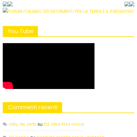
You Tube
Commenti recenti
roby de zerbi
su
Pd, idea lista civica