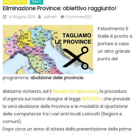
MoVimento
News
Eliminazione Province: obiettivo raggiunto!
Posted
Author
4 Giugno 2014
admin
Comment(0)
on
Il Movimento 5
Stelle è pronto a
portare a casa
un altro grande
punto del
programma:
abolizione delle provincie.
Abbiamo richiesto, ed il
Senato ha approvato
, la procedura
d’urgenza sul nostro disegno di legge
1373/2014
che prevede
la vera abolizione delle Province e le modalità di ripartizione
delle competenze tra i vari enti locali coinvolti (Regioni e
comuni).
Dopo circa un anno di attesa dalla presentazione della prima