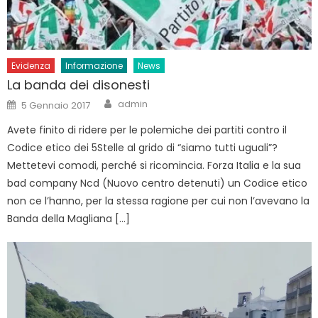
Evidenza
Informazione
News
La banda dei disonesti
Author
Posted
admin
5 Gennaio 2017
on
Avete finito di ridere per le polemiche dei partiti contro il
Codice etico dei 5Stelle al grido di “siamo tutti uguali”?
Mettetevi comodi, perché si ricomincia. Forza Italia e la sua
bad company Ncd (Nuovo centro detenuti) un Codice etico
non ce l’hanno, per la stessa ragione per cui non l’avevano la
Banda della Magliana […]