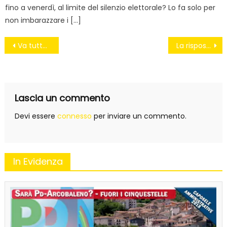
fino a venerdì, al limite del silenzio elettorale? Lo fa solo per
non imbarazzare i […]
Navigazione
Va tutto bene
La risposta dei Verdi
articoli
Lascia un commento
Devi essere
connesso
per inviare un commento.
In Evidenza