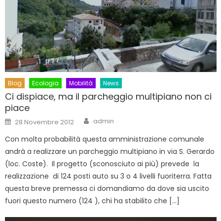
Blog
Ecologia
Mobilità
News
Ci dispiace, ma il parcheggio multipiano non ci
piace
Author
Posted
admin
28 Novembre 2012
on
Con molta probabilità questa amministrazione comunale
andrà a realizzare un parcheggio multipiano in via S. Gerardo
(loc. Coste). Il progetto (sconosciuto ai più) prevede la
realizzazione di 124 posti auto su 3 o 4 livelli fuoriterra. Fatta
questa breve premessa ci domandiamo da dove sia uscito
fuori questo numero (124 ), chi ha stabilito che […]