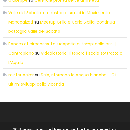
Giuseppe
su
Centrale pronta serve un’intesa
Valle del Sabato: cronostoria | Amici in Movimento
Manocalzati
su
Meetup Grillo e Carlo Sibilia, continua
battaglia Valle del Sabato
Panem et circenses. La ludopatia ai tempi della crisi |
Contropiano
su
Videolotterie, il tesoro fiscale sottratto a
L’Aquila
mister ecker
su
Sele, ritornano le acque bianche – Gli
ultimi sviluppi della vicenda
2018 newspaper-lite
|
Newspaper Lite by
themecentury
.