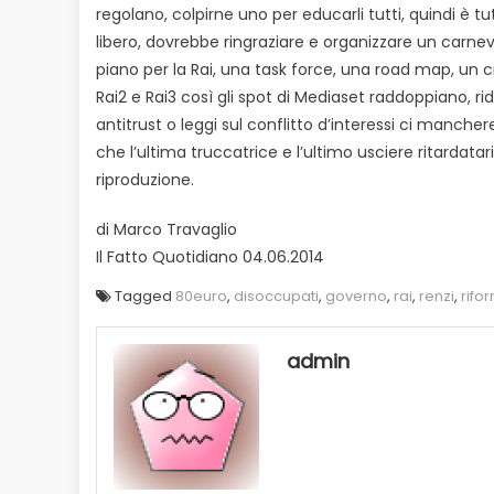
regolano, colpirne uno per educarli tutti, quindi è 
libero, dovrebbe ringraziare e organizzare un carnev
piano per la Rai, una task force, una road map, un
Rai2 e Rai3 così gli spot di Mediaset raddoppiano, ri
antitrust o leggi sul conflitto d’interessi ci mancher
che l’ultima truccatrice e l’ultimo usciere ritardatari
riproduzione.
di Marco Travaglio
Il Fatto Quotidiano 04.06.2014
Tagged
80euro
,
disoccupati
,
governo
,
rai
,
renzi
,
rifo
admin