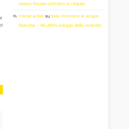
tesoro fiscale sottratto a L’Aquila
mister ecker
su
Sele, ritornano le acque
i
ci
bianche – Gli ultimi sviluppi della vicenda