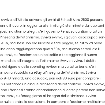
evviva, all’Alitalia arrivano gli emiri di Etihad! Altre 2500 persone
anno il lavoro, in aggiunta alle 7mila già sterminate dai capitani
iosi, ma stiamo allegri: c’è il governo Renzi, su cantiamo tutti in
ll’insegna dell’ottimismo. Evviva evviva, i giovani disoccupati son
 al 46%, mai nessuno era riuscito a fare peggio, se tutto va bene
fine anno raggiungeranno quota 50%, ma stiamo sereni: c’è il
o Renzi, su facciamoci un bel selfie e festeggiamo il nuovo
 mondiale all’insegna dell’ottimismo. Evviva evviva, il debito
ra del rigore e delle spending review, ma va tutto bene: c’è il
moci un’autoblu su eBay all’insegna dell’ottimismo. Evviva
 9-10 miliardi, una cosuccia, pari agli 80 euro per comprare i
i, su battiamo un cinque all’insegna dell’ottimismo. Evviva evviva,
e” che i francesi stanno abbandonando di corsa perché non serv
rno Renzi, su festeggiamo all’insegna dell’ottimismo. Evviva
mo nulla contro la corruzione, in compenso facciamo moltissimo