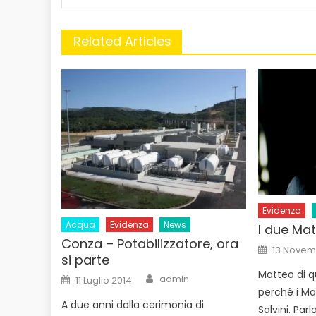
Related Articles
Evidenza
Acqua
Evidenza
News
I due Mat
Conza – Potabilizzatore, ora
Posted
13 Novem
on
si parte
Matteo di q
Author
Posted
admin
11 Luglio 2014
on
perché i Ma
A due anni dalla cerimonia di
Salvini. Pa