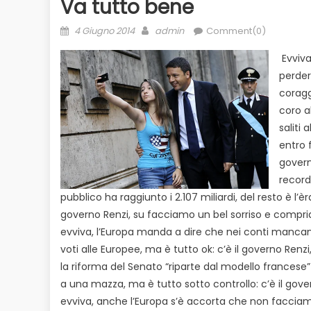
Va tutto bene
Posted
Author
4 Giugno 2014
admin
Comment(0)
on
Evviva 
perder
coragg
coro a
saliti
entro 
govern
record
pubblico ha raggiunto i 2.107 miliardi, del resto è l’è
governo Renzi, su facciamo un bel sorriso e compria
evviva, l’Europa manda a dire che nei conti mancano
voti alle Europee, ma è tutto ok: c’è il governo Renz
la riforma del Senato “riparte dal modello frances
a una mazza, ma è tutto sotto controllo: c’è il gove
evviva, anche l’Europa s’è accorta che non faccia