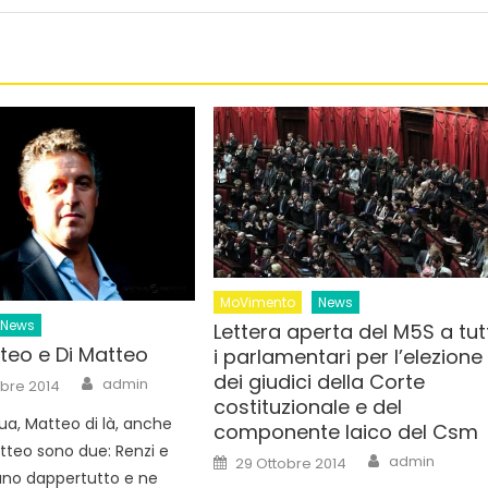
MoVimento
News
News
Lettera aperta del M5S a tut
teo e Di Matteo
i parlamentari per l’elezione
dei giudici della Corte
Author
admin
bre 2014
costituzionale e del
ua, Matteo di là, anche
componente laico del Csm
tteo sono due: Renzi e
Author
Posted
admin
29 Ottobre 2014
on
rlano dappertutto e ne