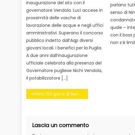
inaugurazione del sito con il
parlano tutt
governatore Vendola. Luci accese in
senso di Nin
prossimità delle vasche di
condannato 
lavorazione delle acque e negli uffici
quale – inte
amministrativi. Superano il concorso
con il boss 
pubblico indetto dall’Aqp diversi
non s’è limi
giovani locali. I benefici per la Puglia.
A due anni dall’inaugurazione
ufficiale celebrata alla presenza del
Governatore pugliese Nichi Vendola,
il potabilizzatore […]
Navigazione
Primi 100 giorni di Renzi: scade anche la promessa sul conflitto di interessi
articoli
Lascia un commento