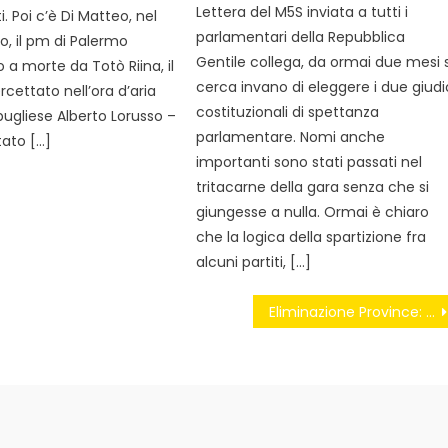
Lettera del M5S inviata a tutti i
i. Poi c’è Di Matteo, nel
parlamentari della Repubblica
o, il pm di Palermo
Gentile collega, da ormai due mesi s
a morte da Totò Riina, il
cerca invano di eleggere i due giudi
rcettato nell’ora d’aria
costituzionali di spettanza
pugliese Alberto Lorusso –
parlamentare. Nomi anche
tato […]
importanti sono stati passati nel
tritacarne della gara senza che si
giungesse a nulla. Ormai è chiaro
che la logica della spartizione fra
alcuni partiti, […]
Eliminazione Province: obiettivo raggiunto!