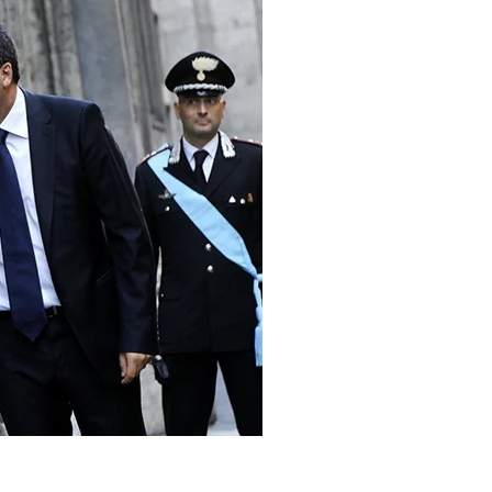
Evidenza
Informazione
News
Acque sempre agitate tra i
videnza
Informazione
democratici di Caposele
 al biologico italiano
l Nord. Il settore è a