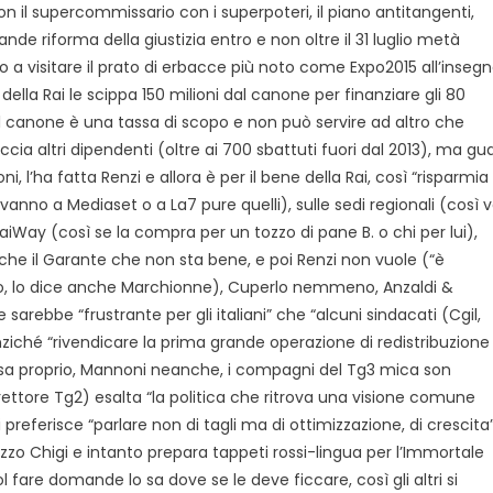
on il supercommissario con i superpoteri, il piano antitangenti,
nde riforma della giustizia entro e non oltre il 31 luglio metà
a visitare il prato di erbacce più noto come Expo2015 all’inseg
 della Rai le scippa 150 milioni dal canone per finanziare gli 80
l canone è una tassa di scopo e non può servire ad altro che
accia altri dipendenti (oltre ai 700 sbattuti fuori dal 2013), ma gua
, l’ha fatta Renzi e allora è per il bene della Rai, così “risparmia
anno a Mediaset o a La7 pure quelli), sulle sedi regionali (così 
iWay (così se la compra per un tozzo di pane B. o chi per lui),
nche il Garante che non sta bene, e poi Renzi non vuole (“è
voro, lo dice anche Marchionne), Cuperlo nemmeno, Anzaldi &
rebbe “frustrante per gli italiani” che “alcuni sindacati (Cgil,
 anziché “rivendicare la prima grande operazione di redistribuzione
i pensa proprio, Mannoni neanche, i compagni del Tg3 mica son
ettore Tg2) esalta “la politica che ritrova una visione comune
preferisce “parlare non di tagli ma di ottimizzazione, di crescita
azzo Chigi e intanto prepara tappeti rossi-lingua per l’Immortale
l fare domande lo sa dove se le deve ficcare, così gli altri si