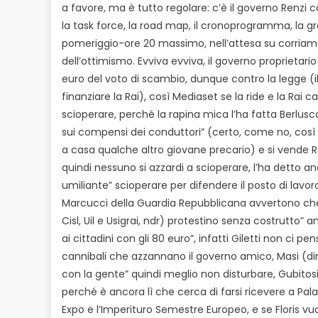
a favore, ma è tutto regolare: c’è il governo Renzi c
la task force, la road map, il cronoprogramma, la gra
pomeriggio-ore 20 massimo, nell’attesa su corriamo 
dell’ottimismo. Evviva evviva, il governo proprietario
euro del voto di scambio, dunque contro la legge (i
finanziare la Rai), così Mediaset se la ride e la Rai c
scioperare, perché la rapina mica l’ha fatta Berlusconi
sui compensi dei conduttori” (certo, come no, così v
a casa qualche altro giovane precario) e si vende Ra
quindi nessuno si azzardi a scioperare, l’ha detto a
umiliante” scioperare per difendere il posto di la
Marcucci della Guardia Repubblicana avvertono che sa
Cisl, Uil e Usigrai, ndr) protestino senza costrutto”
ai cittadini con gli 80 euro”, infatti Giletti non c
cannibali che azzannano il governo amico, Masi (dir
con la gente” quindi meglio non disturbare, Gubitosi 
perché è ancora lì che cerca di farsi ricevere a Pal
Expo e l’Imperituro Semestre Europeo, e se Floris vuo