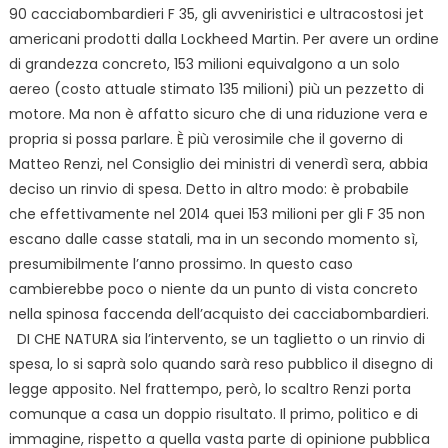
90 cacciabombardieri F 35, gli avveniristici e ultracostosi jet
americani prodotti dalla Lockheed Martin. Per avere un ordine
di grandezza concreto, 153 milioni equivalgono a un solo
aereo (costo attuale stimato 135 milioni) più un pezzetto di
motore. Ma non è affatto sicuro che di una riduzione vera e
propria si possa parlare. È più verosimile che il governo di
Matteo Renzi, nel Consiglio dei ministri di venerdì sera, abbia
deciso un rinvio di spesa. Detto in altro modo: è probabile
che effettivamente nel 2014 quei 153 milioni per gli F 35 non
escano dalle casse statali, ma in un secondo momento sì,
presumibilmente l’anno prossimo. In questo caso
cambierebbe poco o niente da un punto di vista concreto
nella spinosa faccenda dell’acquisto dei cacciabombardieri.
DI CHE NATURA sia l’intervento, se un taglietto o un rinvio di
spesa, lo si saprà solo quando sarà reso pubblico il disegno di
legge apposito. Nel frattempo, però, lo scaltro Renzi porta
comunque a casa un doppio risultato. Il primo, politico e di
immagine, rispetto a quella vasta parte di opinione pubblica