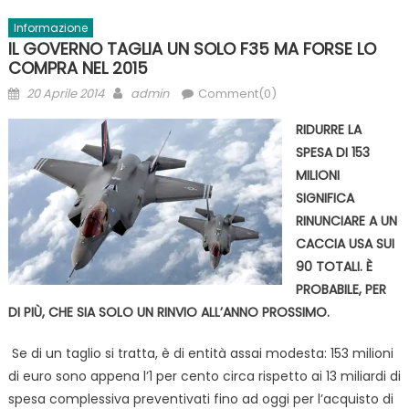
Informazione
IL GOVERNO TAGLIA UN SOLO F35 MA FORSE LO
COMPRA NEL 2015
Posted
Author
20 Aprile 2014
admin
Comment(0)
on
RIDURRE LA
SPESA DI 153
MILIONI
SIGNIFICA
RINUNCIARE A UN
CACCIA USA SUI
90 TOTALI. È
PROBABILE, PER
DI PIÙ, CHE SIA SOLO UN RINVIO ALL’ANNO PROSSIMO.
Se di un taglio si tratta, è di entità assai modesta: 153 milioni
di euro sono appena l’1 per cento circa rispetto ai 13 miliardi di
spesa complessiva preventivati fino ad oggi per l’acquisto di