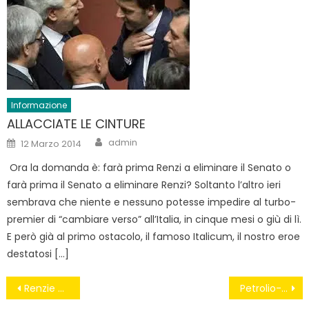
Informazione
ALLACCIATE LE CINTURE
Author
Posted
admin
12 Marzo 2014
on
Ora la domanda è: farà prima Renzi a eliminare il Senato o
farà prima il Senato a eliminare Renzi? Soltanto l’altro ieri
sembrava che niente e nessuno potesse impedire al turbo-
premier di “cambiare verso” all’Italia, in cinque mesi o giù di lì.
E però già al primo ostacolo, il famoso Italicum, il nostro eroe
destatosi […]
Navigazione
Renzie #FiglioDiTroika
Petrolio-Rischio sismico e la geotermia fermano Cogeid