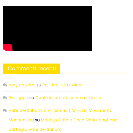
Commenti recenti
roby de zerbi
su
Pd, idea lista civica
Giuseppe
su
Centrale pronta serve un’intesa
Valle del Sabato: cronostoria | Amici in Movimento
Manocalzati
su
Meetup Grillo e Carlo Sibilia, continua
battaglia Valle del Sabato