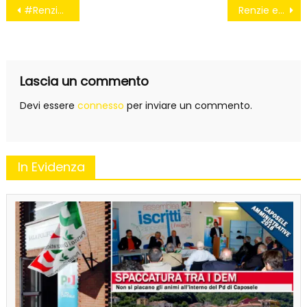
Navigazione
#Renzie2lavendetta
Renzie e Dell’Utri per me pari sono
articoli
Lascia un commento
Devi essere
connesso
per inviare un commento.
In Evidenza