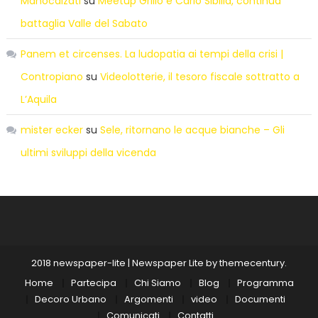
Manocalzati
su
Meetup Grillo e Carlo Sibilia, continua
battaglia Valle del Sabato
Panem et circenses. La ludopatia ai tempi della crisi |
Contropiano
su
Videolotterie, il tesoro fiscale sottratto a
L’Aquila
mister ecker
su
Sele, ritornano le acque bianche – Gli
ultimi sviluppi della vicenda
2018 newspaper-lite
|
Newspaper Lite by
themecentury
.
Home
Partecipa
Chi Siamo
Blog
Programma
Decoro Urbano
Argomenti
video
Documenti
Comunicati
Contatti