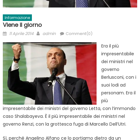
Informazione
Viene il giorno
Posted
Author
11 Aprile 2014
admin
Comment(0)
on
Era il più
impresentabile
dei ministri nel
governo
Berlusconi, con i
suoi lodi ad
personam. Era il
più
impresentabile dei ministri del governo Letta, con l’immondo
caso Shalabayeva. È il più impresentabile dei ministri nel
governo Renzi, con la grottesca fuga di Marcello Dell’Utri.
Sì, perché Angelino Alfano ce lo portiamo dietro da un