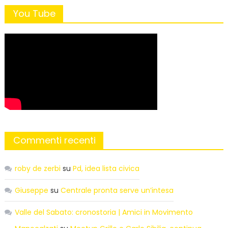
You Tube
Commenti recenti
roby de zerbi
su
Pd, idea lista civica
Giuseppe
su
Centrale pronta serve un’intesa
Valle del Sabato: cronostoria | Amici in Movimento