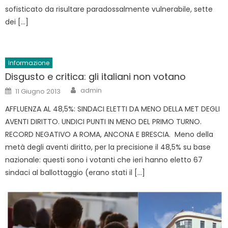
sofisticato da risultare paradossalmente vulnerabile, sette
dei […]
Informazione
Disgusto e critica: gli italiani non votano
Author
Posted
admin
11 Giugno 2013
on
AFFLUENZA AL 48,5%: SINDACI ELETTI DA MENO DELLA MET DEGLI
AVENTI DIRITTO. UNDICI PUNTI IN MENO DEL PRIMO TURNO.
RECORD NEGATIVO A ROMA, ANCONA E BRESCIA. Meno della
metà degli aventi diritto, per la precisione il 48,5% su base
nazionale: questi sono i votanti che ieri hanno eletto 67
sindaci al ballottaggio (erano stati il […]