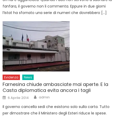
fanfara, il governo non li commenta. Eppure in due giorni
l’Istat ha sfornato una serie di numeri che dovrebbero […]
Evidenza
News
Farnesina chiude ambasciate mai aperte. E la
Casta diplomatica evita ancora i tagli
Author
Posted
admin
6 Aprile 2014
on
Il governo cancella sedi che esistono solo sulla carta. Tutto
per dimostrare che il Ministero degli Esteri riduce le spese.