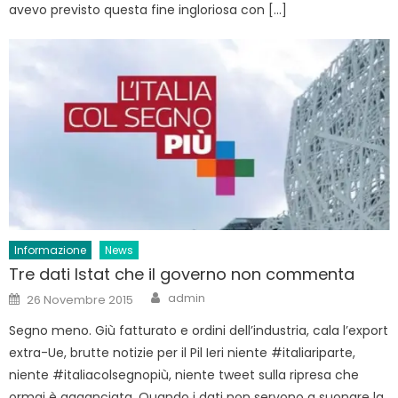
avevo previsto questa fine ingloriosa con […]
Informazione
News
Tre dati Istat che il governo non commenta
Author
Posted
admin
26 Novembre 2015
on
Segno meno. Giù fatturato e ordini dell’industria, cala l’export
extra-Ue, brutte notizie per il Pil Ieri niente #italiariparte,
niente #italiacolsegnopiù, niente tweet sulla ripresa che
ormai è agganciata. Quando i dati non servono a suonare la