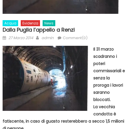
Acqua
Evidenza
News
Dalla Puglia l’appello a Renzi
Posted
Author
27 Marzo 2014
admin
Comment(0)
on
Il 31 marzo
scadranno i
poteri
commissariali e
senza la
proroga i lavori
saranno
bloccati.
La vecchia
condotta è
fatiscente, in caso di guasto resterebbero a secco 1,5 milioni
di persone.