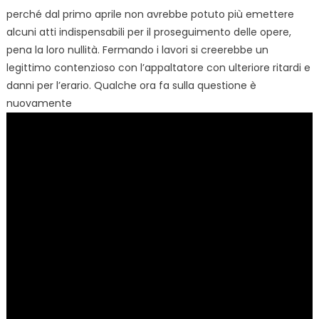
perché dal primo aprile non avrebbe potuto più emettere
alcuni atti indispensabili per il proseguimento delle opere,
pena la loro nullità. Fermando i lavori si creerebbe un
legittimo contenzioso con l’appaltatore con ulteriore ritardi e
danni per l’erario. Qualche ora fa sulla questione è
nuovamente