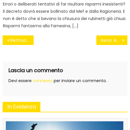
Errori o deliberati tentativi di far risultare risparmi inesistenti?
Il decreto dovrà essere bollinato dal Mef e dalla Ragioneria. E
non è detto che si bevano la chiusura dei rubinetti già chiusi.
Risparmi fantasma alla Farnesina, […]
Navigazione
Elettrodotto S. Angelo dei Lomb., Sibilia (M5S): gli Enti facciano chiarezza una volta per tutte
Renzi: slogan tanti, fatti pochi, coerenza zero
articoli
Lascia un commento
Devi essere
connesso
per inviare un commento.
In Evidenza